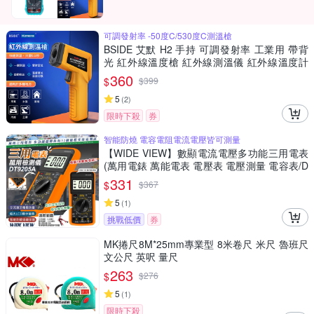
可調發射率 -50度C/530度C測溫槍
BSIDE 艾默 H2 手持 可調發射率 工業用 帶背
光 紅外線溫度槍 紅外線測溫儀 紅外線溫度計
非接觸式溫度計 手持式感溫棒 食品溫度計 電子
360
$
$
399
溫度計 感應測溫槍
5
(
2
)
限時下殺
券
智能防燒 電容電阻電流電壓皆可測量
【WIDE VIEW】數顯電流電壓多功能三用電表
(萬用電錶 萬能電表 電壓表 電壓測量 電容表/D
T9205A)
331
$
$
367
5
(
1
)
挑戰低價
券
MK捲尺8M*25mm專業型 8米卷尺 米尺 魯班尺
文公尺 英呎 量尺
263
$
$
276
5
(
1
)
限時下殺