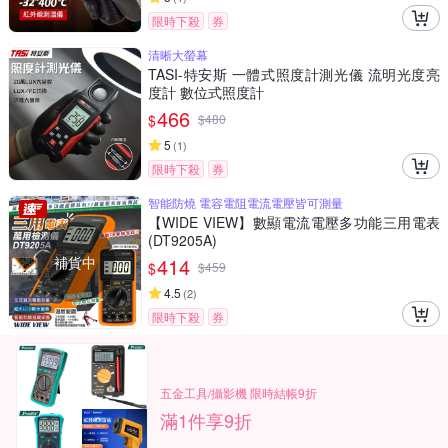
限時下殺
券
清晰大螢幕
TASI-特安斯 一體式照度計測光儀 流明光度亮
度計 數位式照度計
466
$
$
480
5
(
1
)
限時下殺
券
智能防燒 電容電阻電流電壓皆可測量
【WIDE VIEW】數顯電流電壓多功能三用電表
(DT9205A)
補貨中
414
$
$
459
4.5
(
2
)
限時下殺
券
五金工具/攝影機 限時結帳9折
滿1件享9折