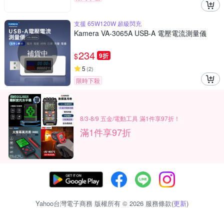
支援 65W120W 超級閃充
Kamera VA-3065A USB-A 電壓電流測量儀
補貨中
234
$
9折
5
(
2
)
限時下殺
8/3-8/9 五金/電動工具 滿1件享97折！
滿1件享97折
Yahoo台灣電子商務 版權所有 © 2026 服務條款(
更新
)