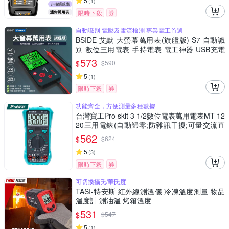
5
(
1
)
限時下殺
券
自動識別 電壓及電流檢測 專業電工首選
BSIDE 艾默 大螢幕萬用表(旗艦版) S7 自動識
別 數位三用電表 手持電表 電工神器 USB充電
萬用表 非接觸測電壓 火線辨識 居家水電維修工
573
$
$
590
具
5
(
1
)
限時下殺
券
功能齊全，方便測量多種數據
台灣寶工Pro skit 3 1/2數位電表萬用電表MT-12
20三用電錶(自動歸零;防雜訊干擾;可量交流直
流電壓2mA電流電阻電晶體二極體NCV;雙保險
562
$
$
624
絲;全檔位保護)
5
(
3
)
限時下殺
券
可切換攝氏/華氏度
TASI-特安斯 紅外線測溫儀 冷凍溫度測量 物品
溫度計 測油溫 烤箱溫度
531
$
$
547
5
(
1
)