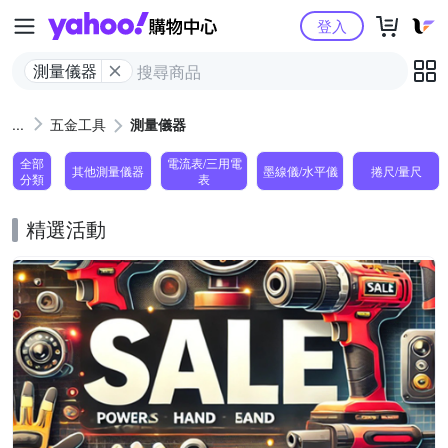
Yahoo購物中心
登入
測量儀器
五金工具
測量儀器
全部
電流表/三用電
其他測量儀器
墨線儀/水平儀
捲尺/量尺
分類
表
精選活動