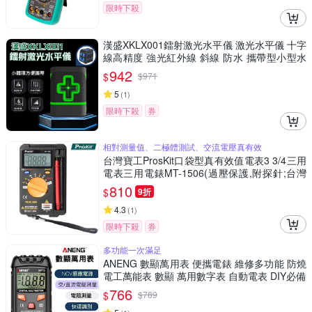
限時下殺
漢盛XKLX001鐳射激光水平儀 激光水平儀 十字
線高精度 強光紅外線 斜線 防水 攜帶型小型水
平儀
942
$
$
971
5
(
1
)
限時下殺
券
相對測量值、二極體測試、交流電壓真有效
台灣寶工ProsKit口袋型真有效值電表3 3/4三用
電表三用電錶MT-1506(過壓保護,附探針;台灣
公司貨,享1年保固)迷你電表攜帶型電錶 量交流
810
$
9折
電壓二極體電阻電容
4.3
(
1
)
限時下殺
券
多功能一次滿足
ANENG 數顯萬用表 便攜電錶 維修多功能 防燒
電工萬能表 數顯 萬用數字表 自動電表 DIY必備
766
$
$
789