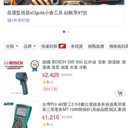
昌運監視器xOgula小倉工具 結帳享97折
滿1件享97折
分類
品牌
快速到貨
有現貨
挑戰低價
價格低到
德國 BOSCH GIS 500 紅外線 雷射 測溫槍 測
溫儀 溫度 油溫 水溫 冷氣
2,425
$
$
2,500
5
(
1
)
限時下殺
台灣Pro skt寶工3 5/6數位電錶真有效值萬用電
表三用電表MT-1280附探針(具線晶體測試,量測
交流電壓電容電阻溫度)公司貨,享一年保固
1,210
$
$
1,344
5
(
1
)