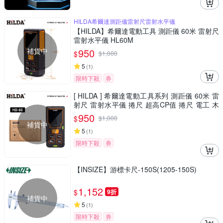
HILDA希爾達測距儀雷射尺雷射水平儀
【HILDA】希爾達電動工具 測距儀 60米 雷射尺
雷射水平儀 HL60M
補貨中
950
$
$
1,000
5
(
1
)
限時下殺
券
[ HILDA ] 希爾達電動工具系列 測距儀 60米 雷
射尺 雷射水平儀 捲尺 超高CP值 捲尺 電工 木
工 房仲必備款
950
$
$
1,000
補貨中
5
(
1
)
限時下殺
券
【INSIZE】游標卡尺-150S(1205-150S)
1,152
$
9折
補貨中
5
(
1
)
限時下殺
券