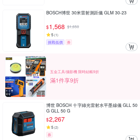
BOSCH博世 30米雷射測距儀 GLM 30-23
1,568
$
$
1,650
5
(
1
)
挑戰低價
券
五金工具/攝影機 限時結帳9折
滿1件享9折
博世 BOSCH 十字綠光雷射水平墨線儀 GLL 50
G GLL 50 G
2,267
$
5
(
2
)
券