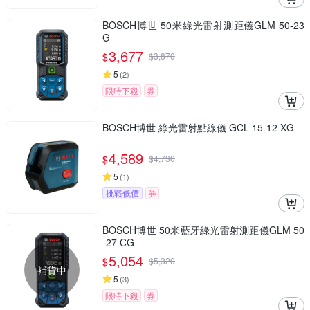
BOSCH博世 50米綠光雷射測距儀GLM 50-23
G
3,677
$
$
3,870
5
(
2
)
限時下殺
券
BOSCH博世 綠光雷射點線儀 GCL 15-12 XG
4,589
$
$
4,730
5
(
1
)
挑戰低價
券
BOSCH博世 50米藍牙綠光雷射測距儀GLM 50
-27 CG
5,054
$
$
5,320
補貨中
5
(
3
)
限時下殺
券