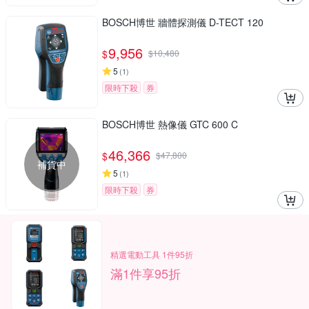
BOSCH博世 牆體探測儀 D-TECT 120
9,956
$
$
10,480
5
(
1
)
限時下殺
券
BOSCH博世 熱像儀 GTC 600 C
46,366
$
$
47,800
補貨中
5
(
1
)
限時下殺
券
精選電動工具 1件95折
滿1件享95折