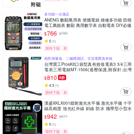
多功能一次滿足
ANENG 數顯萬用表 便攜電錶 維修多功能 防燒
電工萬能表 數顯 萬用數字表 自動電表 DIY必備
766
$
$
789
5
(
1
)
限時下殺
券
相對測量值、二極體測試、交流電壓真有效
台灣寶工ProsKit口袋型真有效值電表3 3/4三用
電表三用電錶MT-1506(過壓保護,附探針;台灣
公司貨,享1年保固)迷你電表攜帶型電錶 量交流
810
$
9折
電壓二極體電阻電容
4.3
(
1
)
限時下殺
券
漢盛XKLX001鐳射激光水平儀 激光水平儀 十字
線高精度 強光紅外線 斜線 防水 攜帶型小型水
平儀
942
$
$
971
5
(
1
)
限時下殺
券