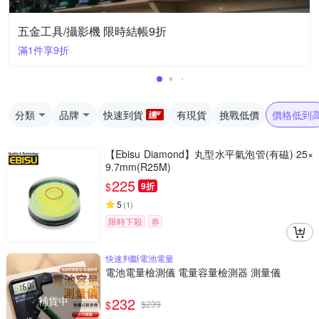
五金工具/攝影機 限時結帳9折
滿1件享9折
分類
品牌
快速到貨
有現貨
挑戰低價
價格低到
【Ebisu Diamond】丸型水平氣泡管(有磁) 25×
9.7mm(R25M)
225
$
9折
5
(
1
)
限時下殺
券
快速判斷電池電量
電池電量檢測儀 電量容量檢測器 測量儀
補貨中
232
$
$
239