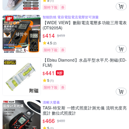
5
(
1
)
限時下殺
券
智能防燒 電容電阻電流電壓皆可測量
【WIDE VIEW】數顯電流電壓多功能三用電表
(DT9205A)
補貨中
414
$
$
459
4.5
(
2
)
限時下殺
券
【Ebisu Diamond】水晶平型水平尺-附磁(ED-
FLM)
441
$
9折
5
(
1
)
限時下殺
券
清晰大螢幕
TASI-特安斯 一體式照度計測光儀 流明光度亮
度計 數位式照度計
466
$
$
480
5
(
1
)