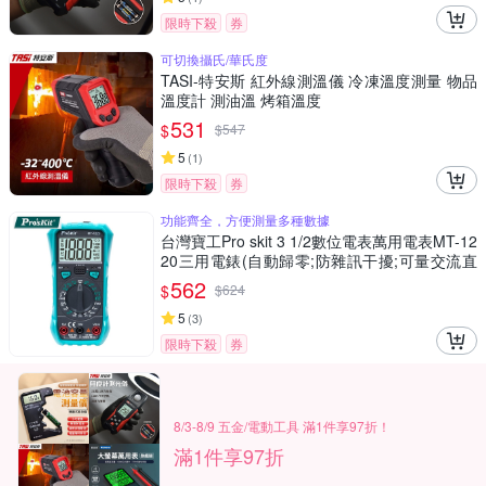
限時下殺
券
可切換攝氏/華氏度
TASI-特安斯 紅外線測溫儀 冷凍溫度測量 物品
溫度計 測油溫 烤箱溫度
531
$
$
547
5
(
1
)
限時下殺
券
功能齊全，方便測量多種數據
台灣寶工Pro skit 3 1/2數位電表萬用電表MT-12
20三用電錶(自動歸零;防雜訊干擾;可量交流直
流電壓2mA電流電阻電晶體二極體NCV;雙保險
562
$
$
624
絲;全檔位保護)
5
(
3
)
限時下殺
券
8/3-8/9 五金/電動工具 滿1件享97折！
滿1件享97折