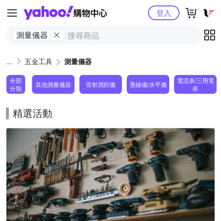
Yahoo購物中心
登入
測量儀器
五金工具
測量儀器
全部
電流表/三用電
其他測量儀器
雷射測距儀
墨線儀/水平儀
分類
表
精選活動