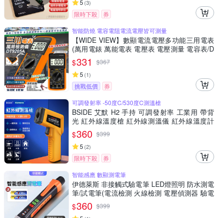
5
(
3
)
限時下殺
券
智能防燒 電容電阻電流電壓皆可測量
【WIDE VIEW】數顯電流電壓多功能三用電表
(萬用電錶 萬能電表 電壓表 電壓測量 電容表/D
T9205A)
331
$
$
367
5
(
1
)
挑戰低價
券
可調發射率 -50度C/530度C測溫槍
BSIDE 艾默 H2 手持 可調發射率 工業用 帶背
光 紅外線溫度槍 紅外線測溫儀 紅外線溫度計
非接觸式溫度計 手持式感溫棒 食品溫度計 電子
360
$
$
399
溫度計 感應測溫槍
5
(
2
)
限時下殺
券
智能感應 數顯測電筆
伊德萊斯 非接觸式驗電筆 LED燈照明 防水測電
筆/試電筆(電流檢測 火線檢測 電壓偵測器 驗電
器)
360
$
$
399