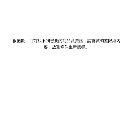
很抱歉，目前找不到您要的商品及資訊，請嘗試調整限縮內
容，放寬條件重新搜尋。