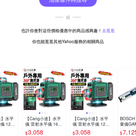
或
也許你會對這些價格優惠中的商品感興趣！
去逛逛
你也能逛逛其他Yahoo服務的相關商品
達】水平
【Cang小達】水平
【Cang小達】水平
BOSC
儀 12線
儀 雷射水平儀 16線
儀 雷射水平儀 12線
量儀GAM
示大電池
綠光電量顯示大電池
藍光電量顯示大電池
3,058
3,058
7,12
$
$
$
儀 自動
款 貼墻貼地儀 自動
款 貼墻貼地儀 自動