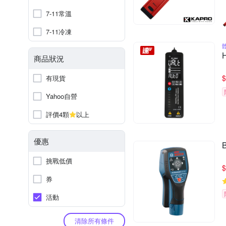
7-11常溫
7-11冷凍
商品狀況
$
有現貨
Yahoo自營
評價4顆
以上
優惠
挑戰低價
$
券
活動
清除所有條件