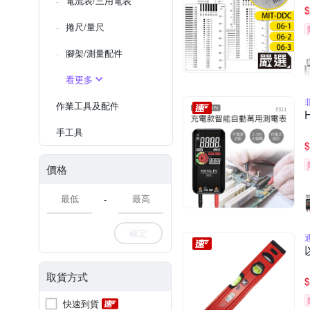
電流表/三用電表
$
捲尺/量尺
腳架/測量配件
看更多
作業工具及配件
手工具
$
價格
-
確定
取貨方式
$
快速到貨