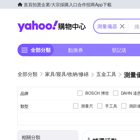
首頁
拍賣
企業/大宗採購入口
合作招商
App下載
Yahoo購物中心
測量儀器
全部分類
點換券
登記送
測量
家具/寢具/收納/修繕
五金工具
BOSCH 博世
DAHN 達
品牌
Ogula 小倉
Pr
MK
測量尺
手工具
測距
類型
品牌名稱
其他配件
塑膠
無
檯燈
其他材質
零配件
材質
顏色
出廠燈泡
類別
相關分類