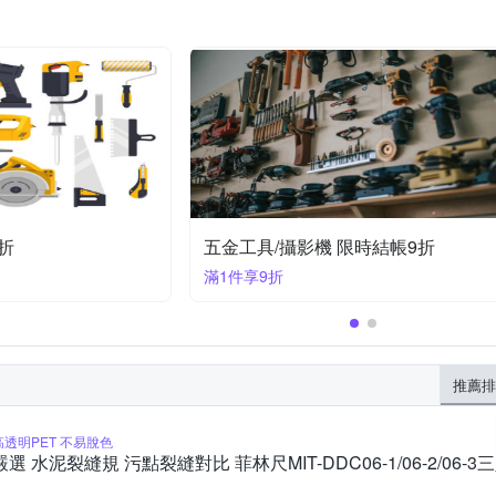
時結帳9折
牧田xBOSCHxDEWALT 結帳享95折
滿1件享95折
推薦排
高透明PET 不易脫色
嚴選 水泥裂縫規 污點裂縫對比 菲林尺MIT-DDC06-1/06-2/06-3