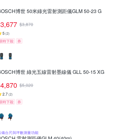
BOSCH博世 50米綠光雷射測距儀GLM 50-23 G
3,677
$
3,870
5
(
2
)
限時下殺
券
BOSCH博世 綠光五線雷射墨線儀 GLL 50-15 XG
4,870
$
5,020
2.7
(
2
)
限時下殺
券
具備台尺與坪數測量功能
BOSCH 雷射測距儀GLM 40(40m)