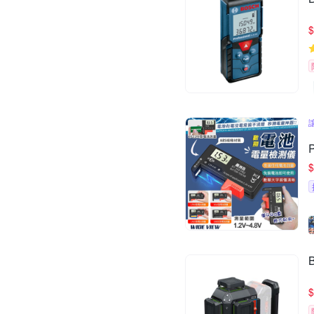
$
$
$