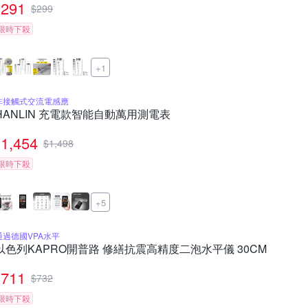
291
$
299
限時下殺
+1
非接觸式交流電感應
HANLIN 充電款智能自動萬用測電表
1,454
$
1,498
限時下殺
+5
通過德國VPA水平
以色列KAPRO開普路 修繕抗震高精度二泡水平儀 30CM
711
$
732
限時下殺