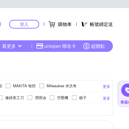
購物車
帳號綁定送
登入
看更多
uniopen 聯名卡
超贈點
能
MAKITA 牧田
Milwaukee 米沃奇
更多
修繕美工刀
潤滑油
空壓機
鋸子
更多