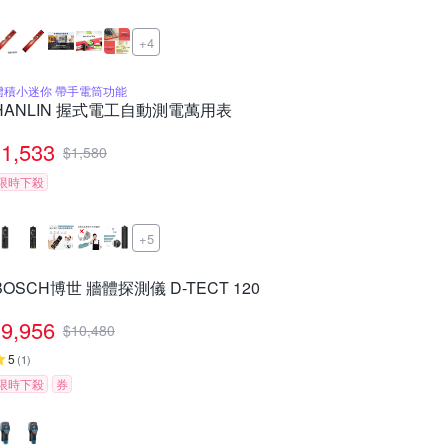
+4
體積小迷你 帶手電筒功能
HANLIN 握式電工自動測電萬用表
1,533
$
1,580
限時下殺
+5
BOSCH博世 牆體探測儀 D-TECT 120
9,956
$
10,480
5
(
1
)
限時下殺
券