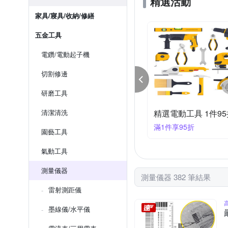
精選活動
家具/寢具/收納/修繕
五金工具
電鑽/電動起子機
切割修邊
研磨工具
電動工具 1件95折
清潔清洗
五金工具/攝影機 限
件享95折
滿1件享9折
園藝工具
氣動工具
測量儀器
測量儀器 382 筆結果
雷射測距儀
墨線儀/水平儀