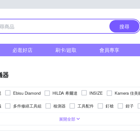
搜尋
必逛好店
刷卡/超取
會員專享
儀器
恩
HILDA 希爾達
Kamera 佳美
Ebisu Diamond
INSIZE
o’sKit 寶工
其他品牌
WIDE VIEW
儀
多件修繕工具組
檢測器
工具配件
釘槍
鉗子
展開全部