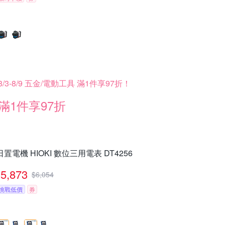
8/3-8/9 五金/電動工具 滿1件享97折！
滿1件享97折
日置電機 HIOKI 數位三用電表 DT4256
5,873
$
6,054
挑戰低價
券