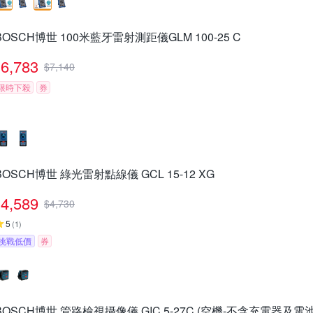
BOSCH博世 100米藍牙雷射測距儀GLM 100-25 C
6,783
$
7,140
限時下殺
券
BOSCH博世 綠光雷射點線儀 GCL 15-12 XG
4,589
$
4,730
5
(
1
)
挑戰低價
券
BOSCH博世 管路檢視攝像儀 GIC 5-27C (空機-不含充電器及電池