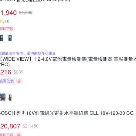
1,940
$
1,999
5
(
1
)
限時下殺
讓測量儀告訴你，電池剩餘多少電量
【WIDE VIEW】1.2-4.8V電池電量檢測儀(電量檢測器 電壓測量器
PRO)
216
$
239
挑戰低價
券
BOSCH博世 18V鋰電綠光雷射水平墨線儀 GLL 18V-120-33 CG
20,807
$
21,450
限時下殺
券