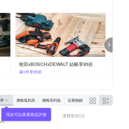
BOSCH 德藝之作 指定品79折
滿99大優惠
序
價格低到高
價格高到低
近期熱銷
運費最低0元
三入