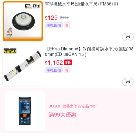
單球機械水平尺(測量水平尺) FM88101
129
$
$
132
挑戰低價
券
【Ebisu Diamond】G 耐撞可調水平尺(無磁)38
0mm(ED-38GAN-15 )
1,152
$
9折
挑戰低價
券
BOSCH 德藝之作 指定品79折
滿99大優惠