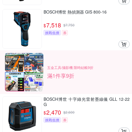
BOSCH博世 熱偵測器 GIS 800-16
7,518
$
$
7,750
挑戰低價
券
五金工具/攝影機 限時結帳9折
滿1件享9折
BOSCH博世 十字綠光雷射墨線儀 GLL 12-22
G
2,470
$
$
2,600
挑戰低價
券