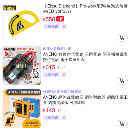
【Ebisu Diamond】Pro-work系列-氣泡式角度
儀(ED-20PSLY)
558
$
9折
挑戰低價
券
內建語音播報功能
ANENG 數位鉗形電表 三用電表 語音播報電表
數位電表 電子式萬用表
補貨中
615
$
$
634
挑戰低價
券
分體設計便於遠距離測試
ANENG 網路線測線器 網路對線器 網路測量工
具 網路測試儀 可調測量
443
$
$
456
挑戰低價
券