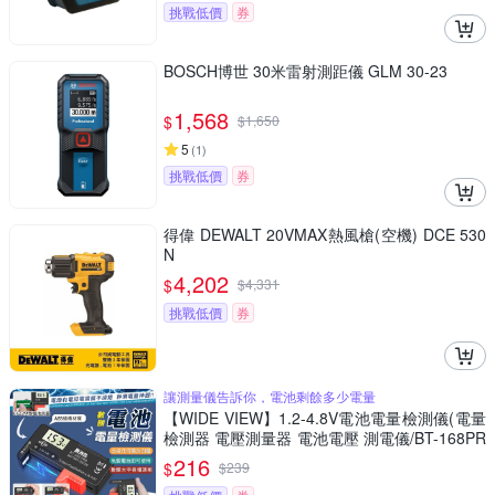
挑戰低價
券
BOSCH博世 30米雷射測距儀 GLM 30-23
1,568
$
$
1,650
5
(
1
)
挑戰低價
券
得偉 DEWALT 20VMAX熱風槍(空機) DCE 530
N
4,202
$
$
4,331
挑戰低價
券
讓測量儀告訴你，電池剩餘多少電量
【WIDE VIEW】1.2-4.8V電池電量檢測儀(電量
檢測器 電壓測量器 電池電壓 測電儀/BT-168PR
O)
216
$
$
239