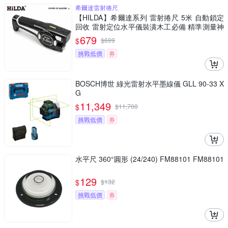
希爾達雷射捲尺
【HILDA】希爾達系列 雷射捲尺 5米 自動鎖定
回收 雷射定位水平儀裝潢木工必備 精準測量神
器
679
$
$
699
挑戰低價
券
BOSCH博世 綠光雷射水平墨線儀 GLL 90-33 X
G
11,349
$
$
11,700
挑戰低價
券
水平尺 360°圓形 (24/240) FM88101 FM88101
129
$
$
132
挑戰低價
券