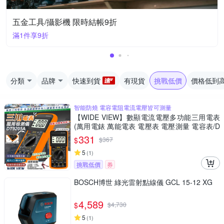
五金工具/攝影機 限時結帳9折
滿1件享9折
分類
品牌
快速到貨
有現貨
挑戰低價
價格低到
智能防燒 電容電阻電流電壓皆可測量
【WIDE VIEW】數顯電流電壓多功能三用電表
(萬用電錶 萬能電表 電壓表 電壓測量 電容表/D
T9205A)
331
$
$
367
5
(
1
)
挑戰低價
券
BOSCH博世 綠光雷射點線儀 GCL 15-12 XG
4,589
$
$
4,730
5
(
1
)