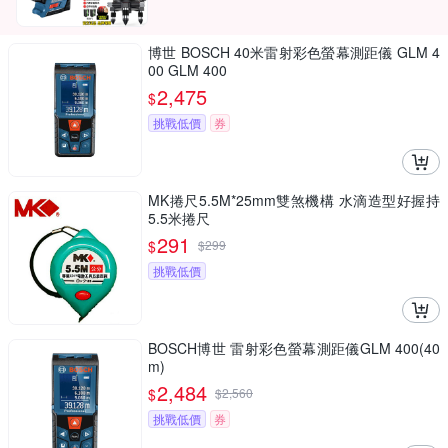
博世 BOSCH 40米雷射彩色螢幕測距儀 GLM 4
00 GLM 400
2,475
$
挑戰低價
券
MK捲尺5.5M*25mm雙煞機構 水滴造型好握持
5.5米捲尺
291
$
$
299
挑戰低價
BOSCH博世 雷射彩色螢幕測距儀GLM 400(40
m)
2,484
$
$
2,560
挑戰低價
券