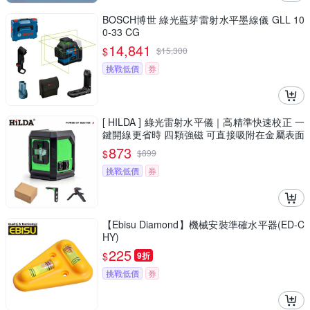
BOSCH博世 綠光藍芽雷射水平墨線儀 GLL 10
0-33 CG
14,841
$
$
15,300
挑戰低價
券
[ HILDA ] 綠光雷射水平儀｜高精準快速校正 一
鍵開線更省時 四顆強磁 可直接吸附在金屬表面
LS-298
873
$
$
899
挑戰低價
券
【Ebisu Diamond】機械安裝準確水平器(ED-C
HY)
225
$
9折
挑戰低價
券