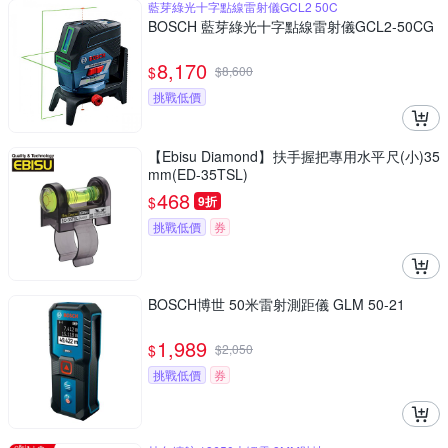
藍芽綠光十字點線雷射儀GCL2 50C
BOSCH 藍芽綠光十字點線雷射儀GCL2-50CG
8,170
$
$
8,600
挑戰低價
【Ebisu Diamond】扶手握把專用水平尺(小)35
mm(ED-35TSL)
468
$
9折
挑戰低價
券
BOSCH博世 50米雷射測距儀 GLM 50-21
1,989
$
$
2,050
挑戰低價
券