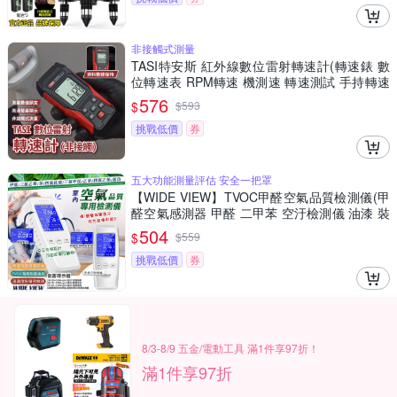
非接觸式測量
TASI特安斯 紅外線數位雷射轉速計(轉速錶 數
位轉速表 RPM轉速 機測速 轉速測試 手持轉速
錶 風扇轉速)
576
$
$
593
挑戰低價
券
五大功能測量評估 安全一把罩
【WIDE VIEW】TVOC甲醛空氣品質檢測儀(甲
醛空氣感測器 甲醛 二甲苯 空汙檢測儀 油漆 裝
潢 粉塵/101B)
504
$
$
559
挑戰低價
券
8/3-8/9 五金/電動工具 滿1件享97折！
滿1件享97折