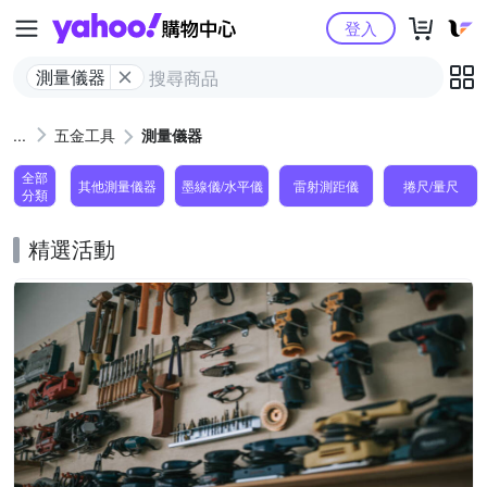
Yahoo購物中心
登入
測量儀器
五金工具
測量儀器
全部
其他測量儀器
墨線儀/水平儀
雷射測距儀
捲尺/量尺
分類
精選活動