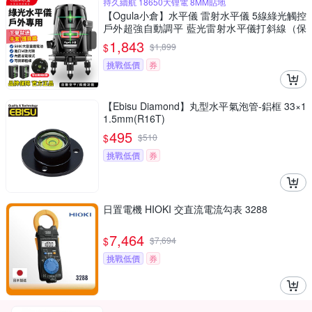
持久續航 18650大锂電 8MM貼地
【Ogula小倉】水平儀 雷射水平儀 5線綠光觸控
戶外超強自動調平 藍光雷射水平儀打斜線（保
固兩年 售後無憂）
1,843
$
$
1,899
挑戰低價
券
【Ebisu Diamond】丸型水平氣泡管-鋁框 33×1
1.5mm(R16T)
495
$
$
510
挑戰低價
券
日置電機 HIOKI 交直流電流勾表 3288
7,464
$
$
7,694
挑戰低價
券