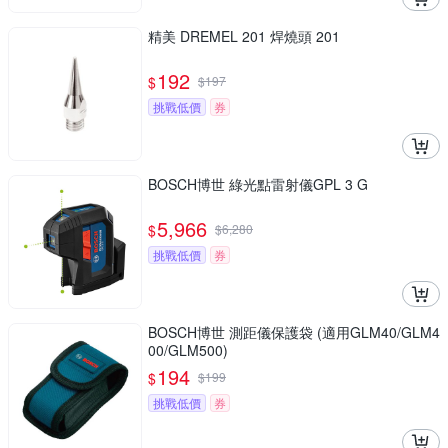
精美 DREMEL 201 焊燒頭 201
192
$
$
197
挑戰低價
券
BOSCH博世 綠光點雷射儀GPL 3 G
5,966
$
$
6,280
挑戰低價
券
BOSCH博世 測距儀保護袋 (適用GLM40/GLM4
00/GLM500)
194
$
$
199
挑戰低價
券