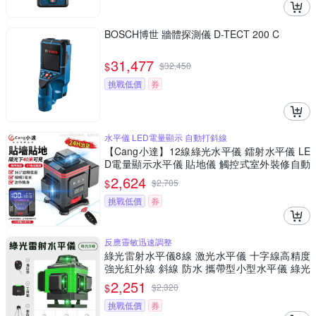
BOSCH博世 牆體探測儀 D-TECT 200 C
31,477
$
$
32,450
挑戰低價
券
水平儀 LED電量顯示 自動打斜線
【Cang小達】12線綠光水平儀 鐳射水平儀 LE
D電量顯示水平儀 貼地儀 觸控式室外裝修自動
打斜線【品牌保障 售後無憂】-數顯中控屏款12
2,624
$
$
2,705
線綠光
挑戰低價
券
反應靈敏迅速調整
綠光雷射水平儀8線 激光水平儀 十字線高精度
強光紅外線 斜線 防水 攜帶型小型水平儀 綠光
雷射水平儀
2,251
$
$
2,320
挑戰低價
券