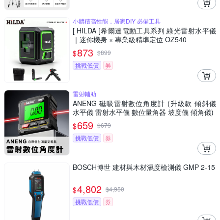
小體積高性能，居家DIY 必備工具
[ HILDA ]希爾達電動工具系列 綠光雷射水平儀
｜迷你機身 × 專業級精準定位 OZ540
873
$
$
899
挑戰低價
券
雷射輔助
ANENG 磁吸雷射數位角度計 (升級款 傾斜儀
水平儀 雷射水平儀 數位量角器 坡度儀 傾角儀)
659
$
$
679
挑戰低價
券
BOSCH博世 建材與木材濕度檢測儀 GMP 2-15
4,802
$
$
4,950
挑戰低價
券