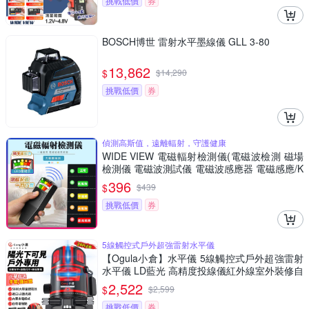
挑戰低價
券
BOSCH博世 雷射水平墨線儀 GLL 3-80
13,862
$
$
14,290
挑戰低價
券
偵測高斯值，遠離輻射，守護健康
WIDE VIEW 電磁輻射檢測儀(電磁波檢測 磁場
檢測儀 電磁波測試儀 電磁波感應器 電磁感應/K
2)
396
$
$
439
挑戰低價
券
5線觸控式戶外超強雷射水平儀
【Ogula小倉】水平儀 5線觸控式戶外超強雷射
水平儀 LD藍光 高精度投線儀紅外線室外裝修自
動打斜線（保固兩年 售後無憂）
2,522
$
$
2,599
挑戰低價
券