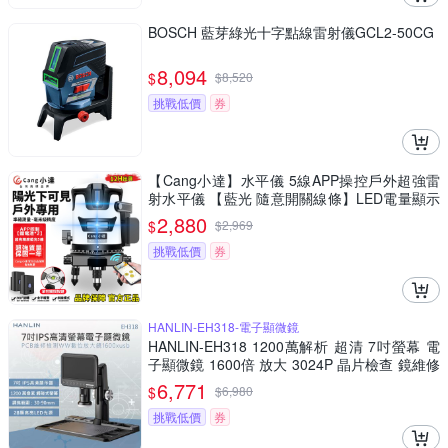
BOSCH 藍芽綠光十字點線雷射儀GCL2-50CG
8,094
$
$
8,520
挑戰低價
券
【Cang小達】水平儀 5線APP操控戶外超強雷
射水平儀 【藍光 隨意開關線條】LED電量顯示
自動調平打斜線
2,880
$
$
2,969
挑戰低價
券
HANLIN-EH318-電子顯微鏡
HANLIN-EH318 1200萬解析 超清 7吋螢幕 電
子顯微鏡 1600倍 放大 3024P 晶片檢查 鏡維修
手機 電路板 鐘錶鑑定 錢幣鑑定 精密物件檢測
6,771
$
$
6,980
放大
挑戰低價
券