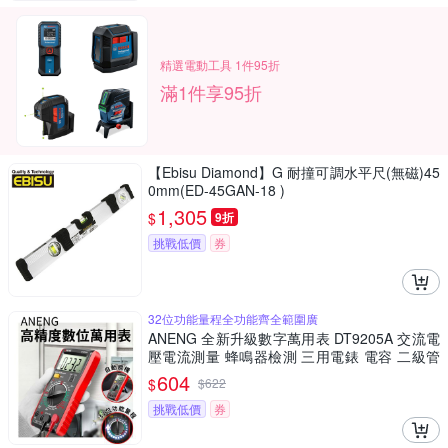
精選電動工具 1件95折
滿1件享95折
【Ebisu Diamond】G 耐撞可調水平尺(無磁)45
0mm(ED-45GAN-18 )
1,305
$
9折
挑戰低價
券
32位功能量程全功能齊全範圍廣
ANENG 全新升級數字萬用表 DT9205A 交流電
壓電流測量 蜂鳴器檢測 三用電錶 電容 二級管
測量儀
604
$
$
622
挑戰低價
券