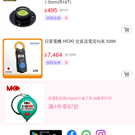
1.5mm(R16T)
495
$
$
510
挑戰低價
券
日置電機 HIOKI 交直流電流勾表 3288
7,464
$
$
7,694
挑戰低價
券
昌運監視器xOgula小倉工具 結帳享97折
滿1件享97折