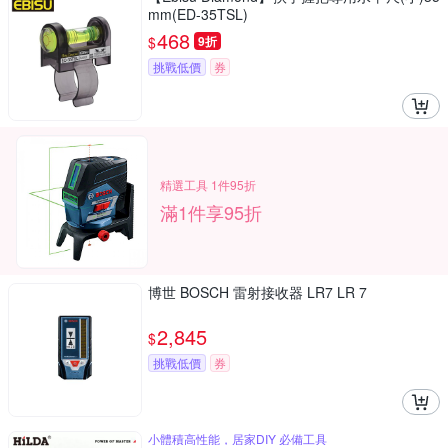
mm(ED-35TSL)
468
$
9折
挑戰低價
券
精選工具 1件95折
滿1件享95折
博世 BOSCH 雷射接收器 LR7 LR 7
2,845
$
挑戰低價
券
小體積高性能，居家DIY 必備工具