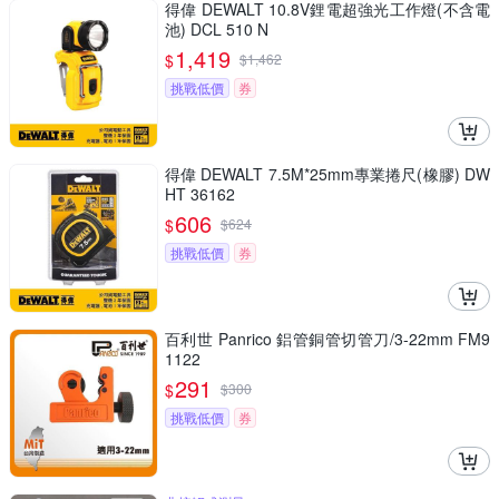
得偉 DEWALT 10.8V鋰電超強光工作燈(不含電
池) DCL 510 N
1,419
$
$
1,462
挑戰低價
券
得偉 DEWALT 7.5M*25mm專業捲尺(橡膠) DW
HT 36162
606
$
$
624
挑戰低價
券
百利世 Panrico 鋁管銅管切管刀/3-22mm FM9
1122
291
$
$
300
挑戰低價
券