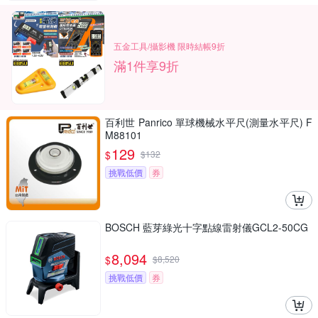
五金工具/攝影機 限時結帳9折
滿1件享9折
百利世 Panrico 單球機械水平尺(測量水平尺) F
M88101
129
$
$
132
挑戰低價
券
BOSCH 藍芽綠光十字點線雷射儀GCL2-50CG
8,094
$
$
8,520
挑戰低價
券