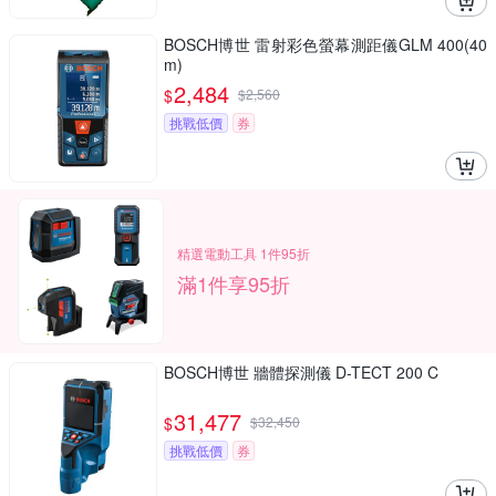
BOSCH博世 雷射彩色螢幕測距儀GLM 400(40
m)
2,484
$
$
2,560
挑戰低價
券
精選電動工具 1件95折
滿1件享95折
BOSCH博世 牆體探測儀 D-TECT 200 C
31,477
$
$
32,450
挑戰低價
券