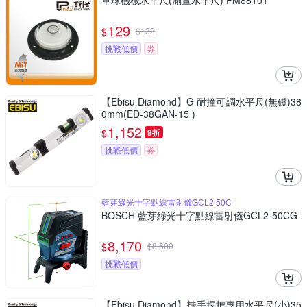
單球機械水平尺(測量水平尺) FM88101
129
$
$
132
挑戰低價
券
【Ebisu Diamond】G 耐撞可調水平尺(無磁)38
0mm(ED-38GAN-15 )
1,152
$
9折
挑戰低價
券
藍芽綠光十字點線雷射儀GCL2 50C
BOSCH 藍芽綠光十字點線雷射儀GCL2-50CG
8,170
$
$
8,600
挑戰低價
【Ebisu Diamond】扶手握把專用水平尺(小)35