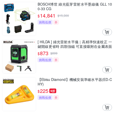
BOSCH博世 綠光藍芽雷射水平墨線儀 GLL 10
0-33 CG
14,841
$
$
15,300
挑戰低價
券
[ HILDA ] 綠光雷射水平儀｜高精準快速校正 一
鍵開線更省時 四顆強磁 可直接吸附在金屬表面
LS-298
873
$
$
899
挑戰低價
券
【Ebisu Diamond】機械安裝準確水平器(ED-C
HY)
225
$
9折
挑戰低價
券