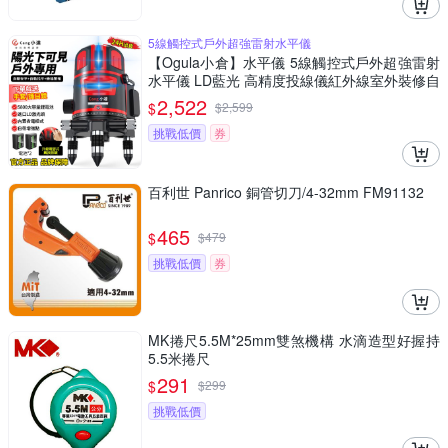
5線觸控式戶外超強雷射水平儀
【Ogula小倉】水平儀 5線觸控式戶外超強雷射
水平儀 LD藍光 高精度投線儀紅外線室外裝修自
動打斜線（保固兩年 售後無憂）
2,522
$
$
2,599
挑戰低價
券
百利世 Panrico 銅管切刀/4-32mm FM91132
465
$
$
479
挑戰低價
券
MK捲尺5.5M*25mm雙煞機構 水滴造型好握持
5.5米捲尺
291
$
$
299
挑戰低價