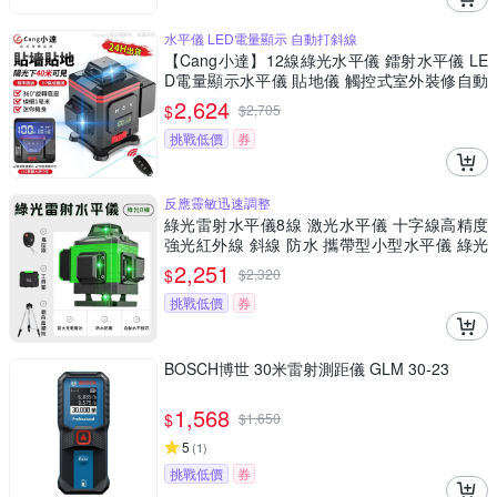
水平儀 LED電量顯示 自動打斜線
【Cang小達】12線綠光水平儀 鐳射水平儀 LE
D電量顯示水平儀 貼地儀 觸控式室外裝修自動
打斜線【品牌保障 售後無憂】-數顯中控屏款12
2,624
$
$
2,705
線綠光
挑戰低價
券
反應靈敏迅速調整
綠光雷射水平儀8線 激光水平儀 十字線高精度
強光紅外線 斜線 防水 攜帶型小型水平儀 綠光
雷射水平儀
2,251
$
$
2,320
挑戰低價
券
BOSCH博世 30米雷射測距儀 GLM 30-23
1,568
$
$
1,650
5
(
1
)
挑戰低價
券