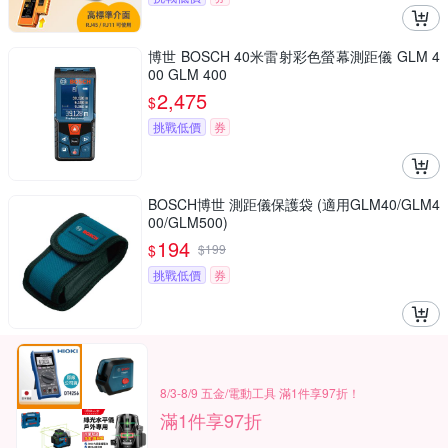
博世 BOSCH 40米雷射彩色螢幕測距儀 GLM 4
00 GLM 400
2,475
$
挑戰低價
券
BOSCH博世 測距儀保護袋 (適用GLM40/GLM4
00/GLM500)
194
$
$
199
挑戰低價
券
8/3-8/9 五金/電動工具 滿1件享97折！
滿1件享97折