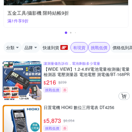
五金工具/攝影機 限時結帳9折
滿1件享9折
分類
品牌
快速到貨
有現貨
挑戰低價
價格低到
讓測量儀告訴你，電池剩餘多少電量
【WIDE VIEW】1.2-4.8V電池電量檢測儀(電量
檢測器 電壓測量器 電池電壓 測電儀/BT-168PR
O)
216
$
$
239
挑戰低價
券
日置電機 HIOKI 數位三用電表 DT4256
5,873
$
$
6,054
挑戰低價
券