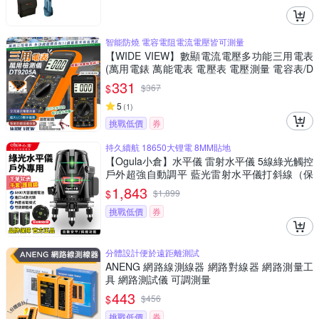
智能防燒 電容電阻電流電壓皆可測量
【WIDE VIEW】數顯電流電壓多功能三用電表
(萬用電錶 萬能電表 電壓表 電壓測量 電容表/D
T9205A)
331
$
$
367
5
(
1
)
挑戰低價
券
持久續航 18650大锂電 8MM貼地
【Ogula小倉】水平儀 雷射水平儀 5線綠光觸控
戶外超強自動調平 藍光雷射水平儀打斜線（保
固兩年 售後無憂）
1,843
$
$
1,899
挑戰低價
券
分體設計便於遠距離測試
ANENG 網路線測線器 網路對線器 網路測量工
具 網路測試儀 可調測量
443
$
$
456
挑戰低價
券