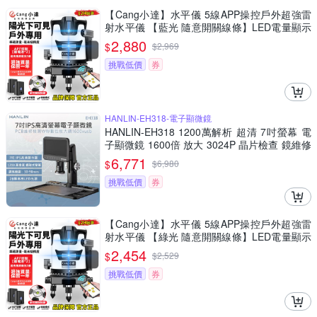
【Cang小達】水平儀 5線APP操控戶外超強雷
射水平儀 【藍光 隨意開關線條】LED電量顯示
自動調平打斜線
2,880
$
$
2,969
挑戰低價
券
HANLIN-EH318-電子顯微鏡
HANLIN-EH318 1200萬解析 超清 7吋螢幕 電
子顯微鏡 1600倍 放大 3024P 晶片檢查 鏡維修
手機 電路板 鐘錶鑑定 錢幣鑑定 精密物件檢測
6,771
$
$
6,980
放大
挑戰低價
券
【Cang小達】水平儀 5線APP操控戶外超強雷
射水平儀 【綠光 隨意開關線條】LED電量顯示
自動調平打斜線
2,454
$
$
2,529
挑戰低價
券