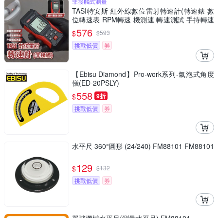
非接觸式測量
TASI特安斯 紅外線數位雷射轉速計(轉速錶 數
位轉速表 RPM轉速 機測速 轉速測試 手持轉速
錶 風扇轉速)
576
$
$
593
挑戰低價
券
【Ebisu Diamond】Pro-work系列-氣泡式角度
儀(ED-20PSLY)
558
$
9折
挑戰低價
券
水平尺 360°圓形 (24/240) FM88101 FM88101
129
$
$
132
挑戰低價
券