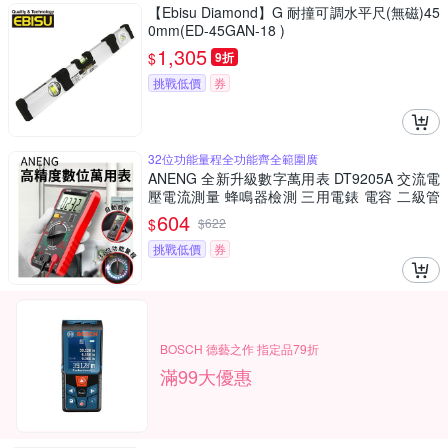
【Ebisu Diamond】G 耐撞可調水平尺(無磁)45
0mm(ED-45GAN-18 )
1,305
$
9折
挑戰低價
券
32位功能量程全功能齊全範圍廣
ANENG 全新升級數字萬用表 DT9205A 交流電
壓電流測量 蜂鳴器檢測 三用電錶 電容 二級管
測量儀
604
$
$
622
挑戰低價
券
BOSCH 德藝之作 指定品79折
滿99大優惠