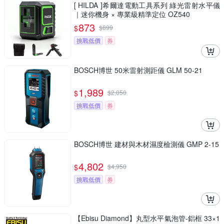
[ HILDA ]希爾達電動工具系列 綠光雷射水平儀
｜迷你機身 × 專業級精準定位 OZ540
873
$
$
899
挑戰低價
券
BOSCH博世 50米雷射測距儀 GLM 50-21
1,989
$
$
2,050
挑戰低價
券
BOSCH博世 建材與木材濕度檢測儀 GMP 2-15
4,802
$
$
4,950
挑戰低價
券
【Ebisu Diamond】丸型水平氣泡管-鋁框 33×1