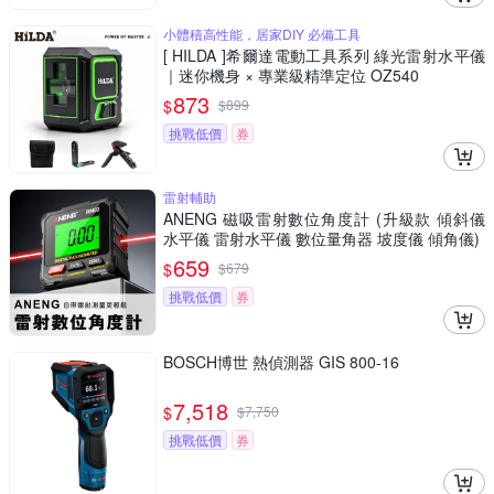
小體積高性能，居家DIY 必備工具
[ HILDA ]希爾達電動工具系列 綠光雷射水平儀
｜迷你機身 × 專業級精準定位 OZ540
873
$
$
899
挑戰低價
券
雷射輔助
ANENG 磁吸雷射數位角度計 (升級款 傾斜儀
水平儀 雷射水平儀 數位量角器 坡度儀 傾角儀)
659
$
$
679
挑戰低價
券
BOSCH博世 熱偵測器 GIS 800-16
7,518
$
$
7,750
挑戰低價
券