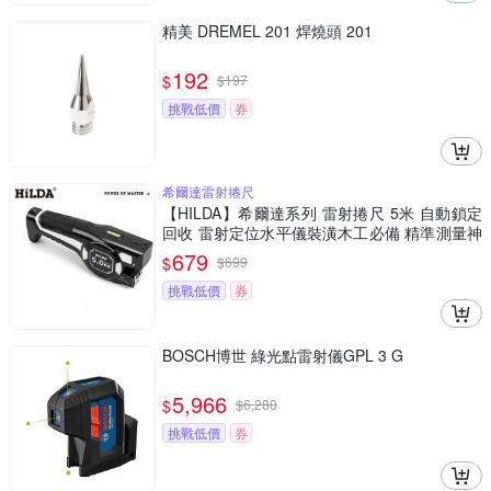
精美 DREMEL 201 焊燒頭 201
192
$
$
197
挑戰低價
券
希爾達雷射捲尺
【HILDA】希爾達系列 雷射捲尺 5米 自動鎖定
回收 雷射定位水平儀裝潢木工必備 精準測量神
器
679
$
$
699
挑戰低價
券
BOSCH博世 綠光點雷射儀GPL 3 G
5,966
$
$
6,280
挑戰低價
券