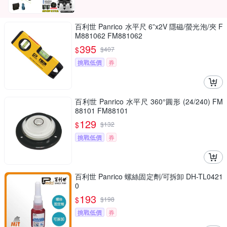
百利世 Panrico 水平尺 6”x2V 隱磁/螢光泡/夾 F
M881062 FM881062
395
$
$
407
挑戰低價
券
百利世 Panrico 水平尺 360°圓形 (24/240) FM
88101 FM88101
129
$
$
132
挑戰低價
券
百利世 Panrico 螺絲固定劑/可拆卸 DH-TL0421
0
193
$
$
198
挑戰低價
券