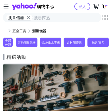
Yahoo購物中心
登入
測量儀器
五金工具
測量儀器
全部
其他測量儀器
墨線儀/水平儀
雷射測距儀
捲尺/量尺
分類
精選活動