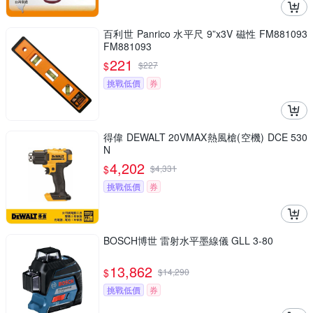
百利世 Panrico 水平尺 9”x3V 磁性 FM881093
FM881093
221
$
$
227
挑戰低價
券
得偉 DEWALT 20VMAX熱風槍(空機) DCE 530
N
4,202
$
$
4,331
挑戰低價
券
BOSCH博世 雷射水平墨線儀 GLL 3-80
13,862
$
$
14,290
挑戰低價
券