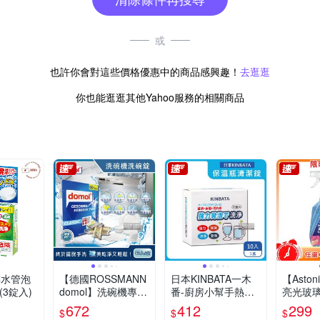
或
也許你會對這些價格優惠中的商品感興趣！
去逛逛
你也能逛逛其他Yahoo服務的相關商品
排水管泡
【德國ROSSMANN
日本KINBATA一木
【Asto
(3錠入)
domol】洗碗機專用
番-廚房小幫手熱水
亮光玻璃
洗碗清潔錠60顆/盒
壺水垢清潔錠10入/
加利&檸檬
672
412
299
$
$
$
獨立包裝(含軟化鹽
盒(茶杯咖啡杯水垢
1)