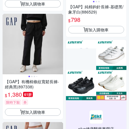
加入購物車
【GAP】純棉鉤針長褲-基礎黑/
象牙白(886529)
798
$
加入購物車
【GAP】有機棉條紋寬鬆長褲-
經典黑(897338)
1,380
61折
$
限時下殺
券
加入購物車
plus健康醫療專營店