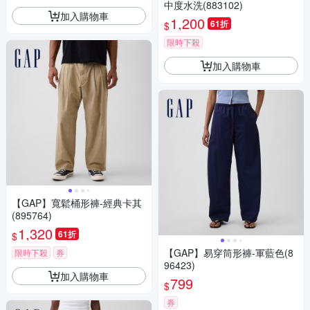
中度水洗(883102)
加入購物車
1,200
61折
$
限時下殺
加入購物車
【GAP】寬鬆桶形褲-經典卡其
(895764)
1,320
61折
$
【GAP】易穿筒形褲-軍藍色(8
限時下殺
券
96423)
加入購物車
799
$
券