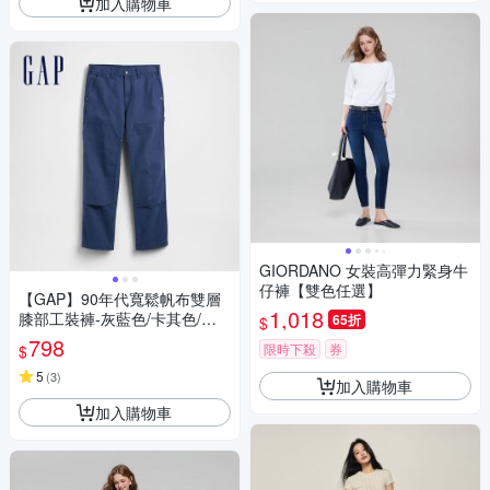
加入購物車
GIORDANO 女裝高彈力緊身牛
仔褲【雙色任選】
【GAP】90年代寬鬆帆布雙層
1,018
膝部工裝褲-灰藍色/卡其色/無
65折
$
月黑(887072)
798
限時下殺
券
$
5
(
3
)
加入購物車
加入購物車