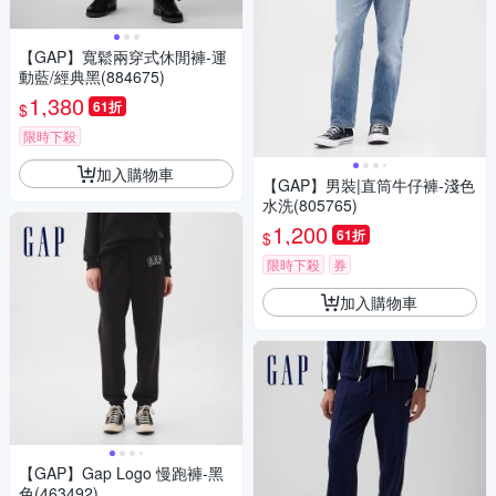
【GAP】寬鬆兩穿式休閒褲-運
動藍/經典黑(884675)
1,380
61折
$
限時下殺
加入購物車
【GAP】男裝|直筒牛仔褲-淺色
水洗(805765)
1,200
61折
$
限時下殺
券
加入購物車
【GAP】Gap Logo 慢跑褲-黑
色(463492)