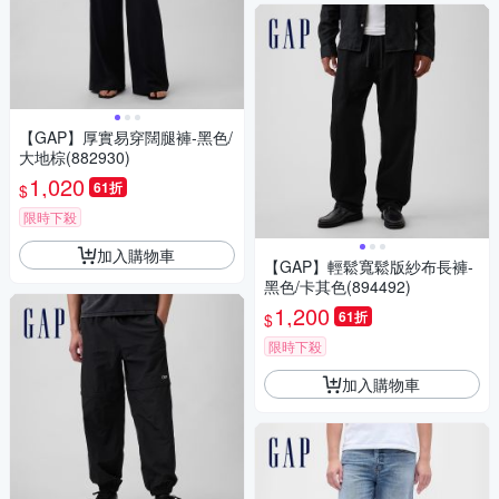
【GAP】厚實易穿闊腿褲-黑色/
大地棕(882930)
1,020
61折
$
限時下殺
加入購物車
【GAP】輕鬆寬鬆版紗布長褲-
黑色/卡其色(894492)
1,200
61折
$
限時下殺
加入購物車