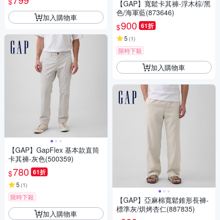
$
【GAP】寬鬆卡其褲-浮木棕/黑
色/海軍藍(873646)
加入購物車
900
61折
$
5
(
1
)
限時下殺
加入購物車
【GAP】GapFlex 基本款直筒
卡其褲-灰色(500359)
780
61折
$
5
(
1
)
限時下殺
【GAP】亞麻棉寬鬆錐形長褲-
標準灰/烘烤杏仁(887835)
加入購物車