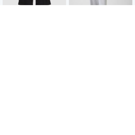
【GAP】Gap Logo法式毛圈布
寬腿慢跑褲-黑色(887992)
900
61折
$
限時下殺
券
【GAP】法式毛圈布愛心 LOG
O 寬鬆運動褲-淺麻灰(897958)
加入購物車
1,200
61折
$
限時下殺
券
加入購物車
【GAP】有機棉府綢寬鬆束口