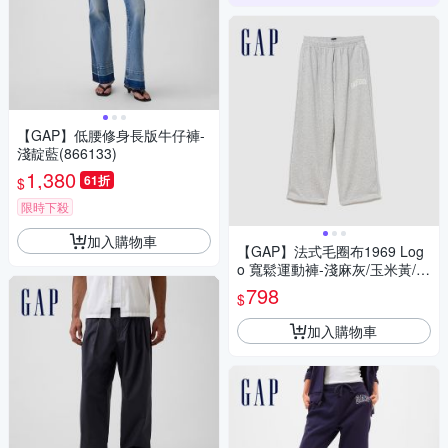
【GAP】低腰修身長版牛仔褲-
淺靛藍(866133)
1,380
61折
$
限時下殺
加入購物車
【GAP】法式毛圈布1969 Log
o 寬鬆運動褲-淺麻灰/玉米黃/無
月黑/帆船藍/復古深藍(898691)
798
$
加入購物車