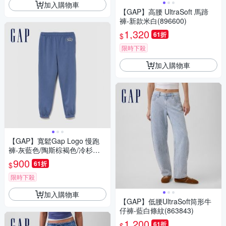
加入購物車
【GAP】高腰 UltraSoft 馬蹄
褲-新款米白(896600)
1,320
61折
$
限時下殺
加入購物車
【GAP】寬鬆Gap Logo 慢跑
褲-灰藍色/陶斯棕褐色/冷杉綠(5
42221)
900
61折
$
限時下殺
加入購物車
【GAP】低腰UltraSoft筒形牛
仔褲-藍白條紋(863843)
1,200
61折
$