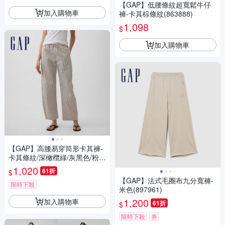
【GAP】低腰條紋超寬鬆牛仔
加入購物車
褲-卡其棕條紋(863888)
1,098
$
加入購物車
【GAP】高腰易穿筒形卡其褲-
卡其條紋/深橄欖綠/灰黑色/粉色
(874425)
1,020
61折
$
【GAP】法式毛圈布九分寬褲-
限時下殺
米色(897961)
1,200
加入購物車
61折
$
限時下殺
券