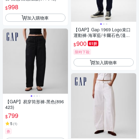
998
$
加入購物車
【GAP】Gap 1969 Logo束口
運動褲-海軍藍/卡爾石色/淺麻
灰/黑色(891433)
900
61折
$
限時下殺
加入購物車
【GAP】易穿筒形褲-黑色(896
423)
799
$
5
(
1
)
券