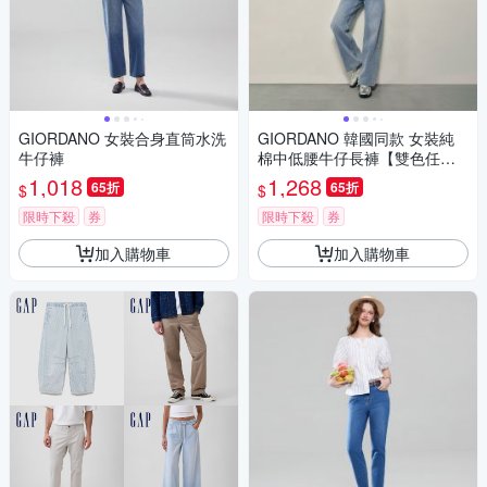
GIORDANO 女裝合身直筒水洗
GIORDANO 韓國同款 女裝純
牛仔褲
棉中低腰牛仔長褲【雙色任
選】
1,018
1,268
65折
65折
$
$
限時下殺
券
限時下殺
券
加入購物車
加入購物車