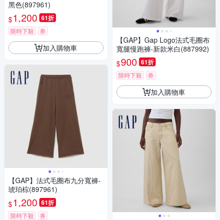
黑色(897961)
1,200
61折
$
限時下殺
券
【GAP】Gap Logo法式毛圈布
加入購物車
寬腿慢跑褲-新款米白(887992)
900
61折
$
限時下殺
券
加入購物車
【GAP】法式毛圈布九分寬褲-
琥珀棕(897961)
1,200
61折
$
限時下殺
券