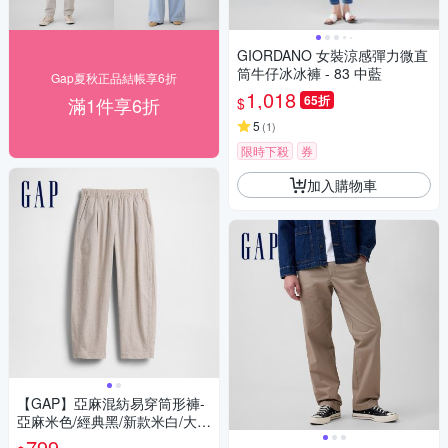
GIORDANO 女裝涼感彈力微直
筒牛仔冰冰褲 - 83 中藍
Gap夏秋正品結帳享6折
1,018
65折
滿1件享6折
$
5
(
1
)
限時下殺
券
加入購物車
【GAP】亞麻混紡易穿筒形褲-
亞麻米色/經典黑/新款米白/大地
棕(877627)
799