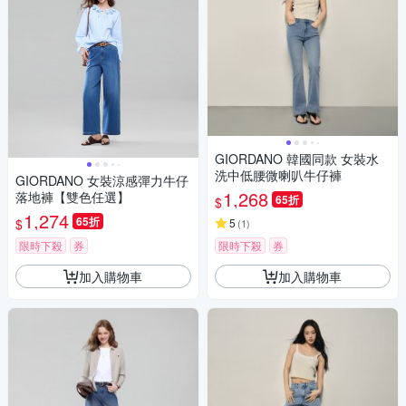
GIORDANO 韓國同款 女裝水
洗中低腰微喇叭牛仔褲
GIORDANO 女裝涼感彈力牛仔
1,268
落地褲【雙色任選】
65折
$
1,274
65折
$
5
(
1
)
限時下殺
券
限時下殺
券
加入購物車
加入購物車