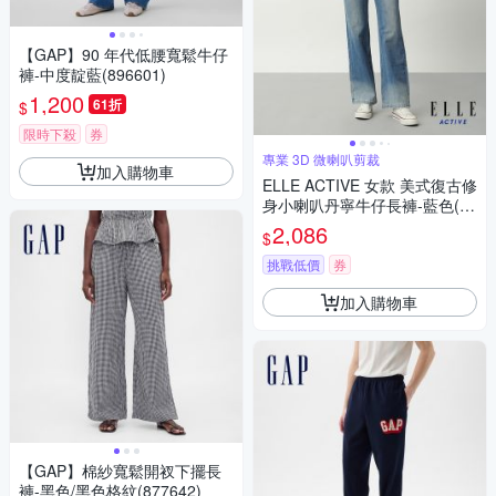
【GAP】90 年代低腰寬鬆牛仔
褲-中度靛藍(896601)
1,200
61折
$
限時下殺
券
專業 3D 微喇叭剪裁
加入購物車
ELLE ACTIVE 女款 美式復古修
身小喇叭丹寧牛仔長褲-藍色(E
A26S2W3403#35)
2,086
$
挑戰低價
券
加入購物車
【GAP】棉紗寬鬆開衩下擺長
褲-黑色/黑色格紋(877642)