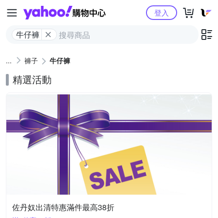
Yahoo購物中心
登入
牛仔褲
褲子
牛仔褲
精選活動
佐丹奴出清特惠滿件最高38折