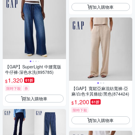
加入購物車
【GAP】SuperLight 中腰寬版
牛仔褲-深色水洗(895785)
1,320
61折
$
【GAP】寬鬆亞麻混紡寬褲-亞
限時下殺
券
麻/白色卡其條紋/黑色(874424)
加入購物車
1,200
61折
$
限時下殺
加入購物車