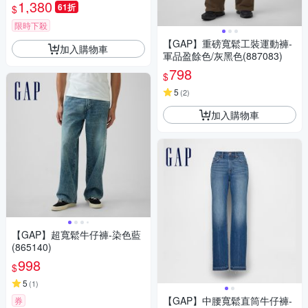
1,380
61折
$
限時下殺
【GAP】重磅寬鬆工裝運動褲-
加入購物車
軍品盈餘色/灰黑色(887083)
798
$
5
(
2
)
加入購物車
【GAP】超寬鬆牛仔褲-染色藍
(865140)
998
$
5
(
1
)
【GAP】中腰寬鬆直筒牛仔褲-
券