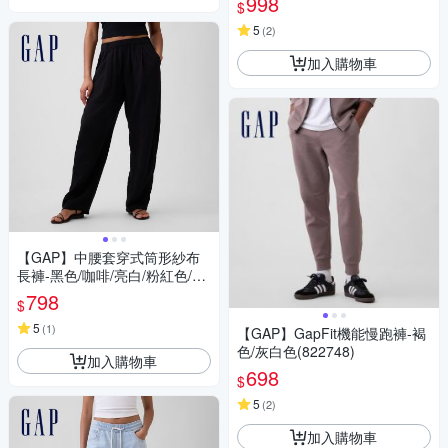
998
$
5
(
2
)
加入購物車
【GAP】中腰套穿式筒形紗布
長褲-黑色/咖啡/亮白/粉紅色/襯
衫藍(874410)
798
$
5
(
1
)
【GAP】GapFit機能慢跑褲-褐
色/灰白色(822748)
加入購物車
698
$
5
(
2
)
加入購物車