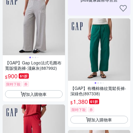
【GAP】Gap Logo法式毛圈布
寬版慢跑褲-淺麻灰(887992)
900
61折
$
限時下殺
券
【GAP】有機棉條紋寬鬆長褲-
深綠色(897338)
加入購物車
1,380
61折
$
限時下殺
券
加入購物車