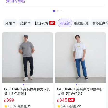
滿3件享38折
分類
品牌
快速到貨
有現貨
挑戰低價
價格低到
GIORDANO 男裝修身彈力卡其
GIORDANO 男裝彈力中腰牛仔
褲【多色任選】
長褲【雙色任選】
899
845
5折
$
$
4.5
5
(
2
)
總銷量>50
(
8
)
總銷量>50