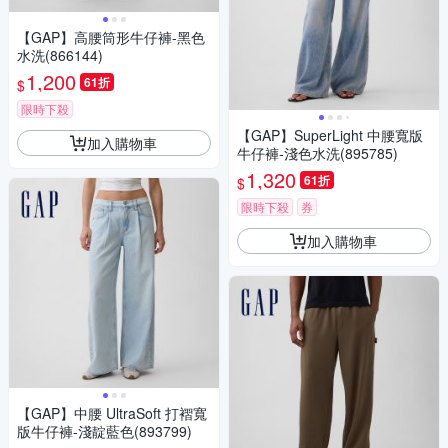
【GAP】高腰筒形牛仔褲-黑色
水洗(866144)
1,200
61折
$
限時下殺
【GAP】SuperLight 中腰寬版
加入購物車
牛仔褲-淺色水洗(895785)
1,320
61折
$
限時下殺
券
加入購物車
【GAP】中腰 UltraSoft 打褶寬
版牛仔褲-淺靛藍色(893799)