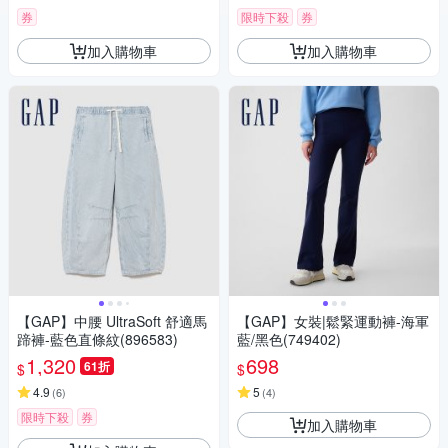
券
限時下殺
券
加入購物車
加入購物車
【GAP】中腰 UltraSoft 舒適馬
【GAP】女裝|鬆緊運動褲-海軍
蹄褲-藍色直條紋(896583)
藍/黑色(749402)
1,320
698
61折
$
$
4.9
5
(
6
)
(
4
)
限時下殺
券
加入購物車