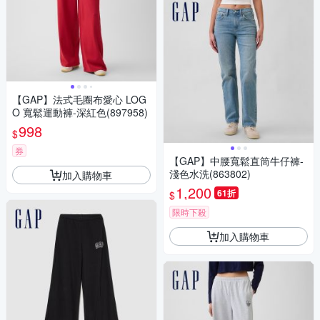
【GAP】法式毛圈布愛心 LOG
O 寬鬆運動褲-深紅色(897958)
998
$
券
【GAP】中腰寬鬆直筒牛仔褲-
淺色水洗(863802)
加入購物車
1,200
61折
$
限時下殺
加入購物車