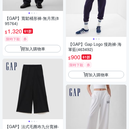
【GAP】寬鬆桶形褲-無月黑(8
95764)
1,320
61折
$
限時下殺
券
【GAP】Gap Logo 慢跑褲-海
加入購物車
軍藍(463492)
900
61折
$
限時下殺
券
加入購物車
【GAP】法式毛圈布九分寬褲-