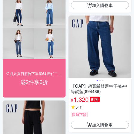
加入購物車
佐丹奴夏日服飾下單享64折/任二件享6折
滿2件享6折
【GAP】超寬鬆舒適牛仔褲-中
等靛藍(894486)
1,320
61折
$
5
(
1
)
限時下殺
加入購物車