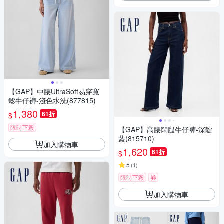
【GAP】中腰UltraSoft易穿寬
鬆牛仔褲-淺色水洗(877815)
1,380
61折
$
限時下殺
【GAP】高腰闊腿牛仔褲-深靛
藍(815710)
加入購物車
1,620
61折
$
5
(
1
)
限時下殺
券
加入購物車