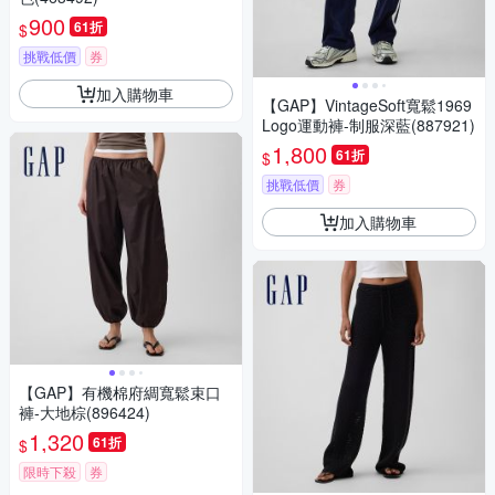
900
61折
$
挑戰低價
券
加入購物車
【GAP】VintageSoft寬鬆1969
Logo運動褲-制服深藍(887921)
1,800
61折
$
挑戰低價
券
加入購物車
【GAP】有機棉府綢寬鬆束口
褲-大地棕(896424)
1,320
61折
$
限時下殺
券