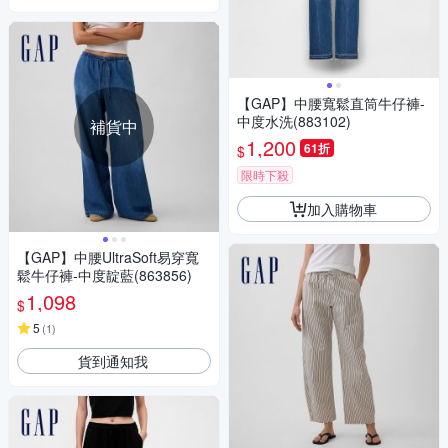
【GAP】中腰寬鬆直筒牛仔褲-
中度水洗(883102)
補貨中
1,200
61折
$
限時下殺
加入購物車
【GAP】中腰UltraSoft易穿寬
鬆牛仔褲-中度靛藍(863856)
1,098
$
5
(
1
)
貨到通知我