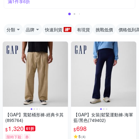
滿1件享6折
分類
品牌
快速到貨
有現貨
挑戰低價
價格低到
【GAP】寬鬆桶形褲-經典卡其
【GAP】女裝|鬆緊運動褲-海軍
(895764)
藍/黑色(749402)
1,320
698
61折
$
$
5
限時下殺
券
(
4
)