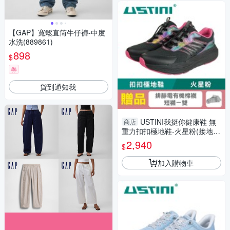
【GAP】寬鬆直筒牛仔褲-中度
水洗(889861)
898
$
券
貨到通知我
USTINI我挺你健康鞋 無
商店
重力扣扣極地鞋-火星粉(接地氣
鞋 限時優惠 買鞋送襪)
2,940
$
加入購物車