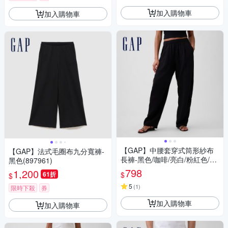
加入購物車
加入購物車
【GAP】中腰套穿式筒形紗布
【GAP】法式毛圈布九分寬褲-
長褲-黑色/咖啡/亮白/粉紅色/襯
黑色(897961)
衫藍(874410)
798
1,200
$
61折
$
5
(
1
)
限時下殺
券
加入購物車
加入購物車