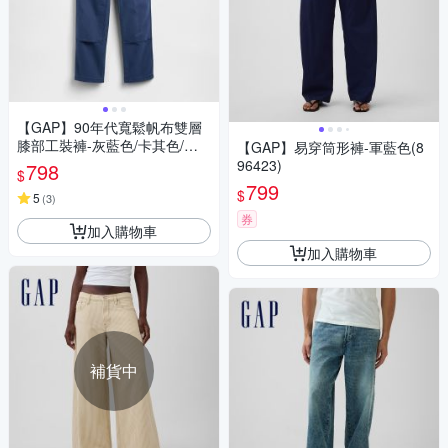
【GAP】90年代寬鬆帆布雙層
膝部工裝褲-灰藍色/卡其色/無
【GAP】易穿筒形褲-軍藍色(8
月黑(887072)
96423)
798
$
799
$
5
(
3
)
券
加入購物車
加入購物車
補貨中