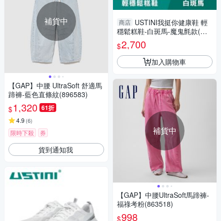
補貨中
USTINI我挺你健康鞋 輕
商店
穩鬆糕鞋-白斑馬-魔鬼氈款(接
地氣鞋 頂級頭層牛皮)
2,700
$
加入購物車
【GAP】中腰 UltraSoft 舒適馬
蹄褲-藍色直條紋(896583)
1,320
61折
$
4.9
(
6
)
補貨中
限時下殺
券
貨到通知我
【GAP】中腰UltraSoft馬蹄褲-
福祿考粉(863518)
998
$