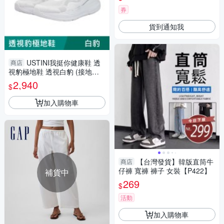
券
貨到通知我
USTINI我挺你健康鞋 透
商店
視豹極地鞋 透視白豹 (接地氣
鞋)
2,940
$
加入購物車
【台灣發貨】韓版直筒牛
商店
仔褲 寬褲 褲子 女裝【P422】
補貨中
269
$
活動
加入購物車