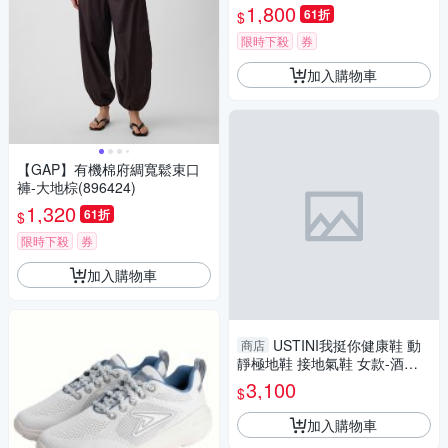
1,800
61折
$
限時下殺
券
加入購物車
【GAP】有機棉府綢寬鬆束口
褲-大地棕(896424)
1,320
61折
$
限時下殺
券
加入購物車
USTINI我挺你健康鞋 動
商店
靜極地鞋 接地氣鞋 女款-酒紅
(限時優惠 買鞋送襪)
3,100
$
加入購物車