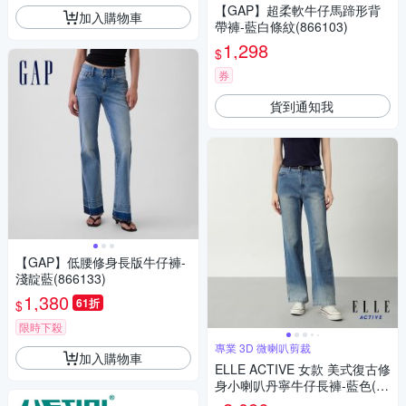
【GAP】超柔軟牛仔馬蹄形背
加入購物車
帶褲-藍白條紋(866103)
1,298
$
券
貨到通知我
【GAP】低腰修身長版牛仔褲-
淺靛藍(866133)
1,380
61折
$
限時下殺
專業 3D 微喇叭剪裁
加入購物車
ELLE ACTIVE 女款 美式復古修
身小喇叭丹寧牛仔長褲-藍色(E
A26S2W3403#35)