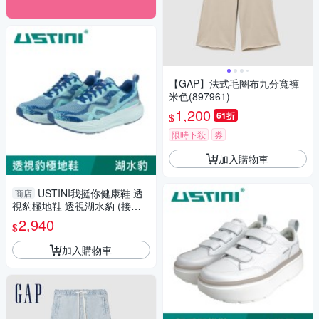
【GAP】法式毛圈布九分寬褲-
米色(897961)
1,200
61折
$
限時下殺
券
加入購物車
USTINI我挺你健康鞋 透
商店
視豹極地鞋 透視湖水豹 (接地
氣鞋)
2,940
$
加入購物車