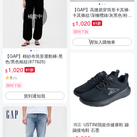
【GAP】高腰易穿筒形卡其褲-
卡其條紋/深橄欖綠/灰黑色/粉色
補貨中
(874425)
1,020
61折
$
限時下殺
加入購物車
【GAP】棉紗布筒形運動褲-黑
色/黑色格紋(877625)
1,020
61折
$
5
(
1
)
限時下殺
貨到通知我
USTINI我挺你健康鞋 蹦
商店
蹦接地鞋 石墨