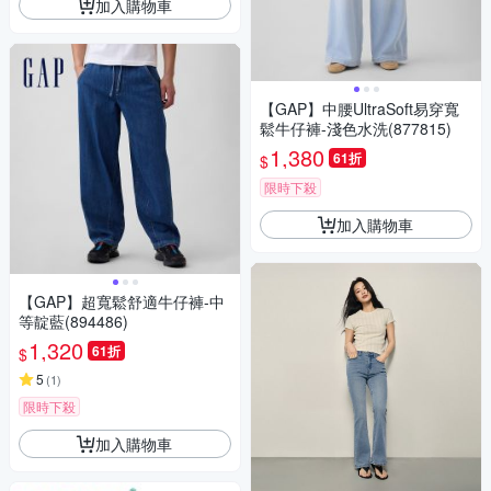
加入購物車
【GAP】中腰UltraSoft易穿寬
鬆牛仔褲-淺色水洗(877815)
1,380
61折
$
限時下殺
加入購物車
【GAP】超寬鬆舒適牛仔褲-中
等靛藍(894486)
1,320
61折
$
5
(
1
)
限時下殺
加入購物車