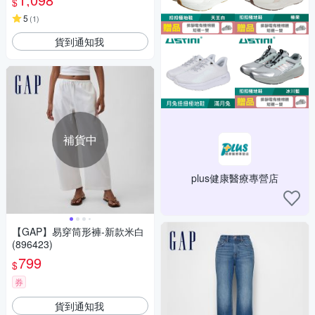
$
5
(
1
)
貨到通知我
補貨中
plus健康醫療專營店
【GAP】易穿筒形褲-新款米白
(896423)
799
$
券
貨到通知我