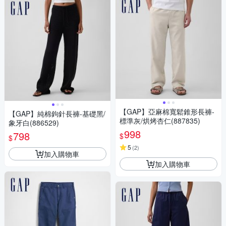
【GAP】亞麻棉寬鬆錐形長褲-
【GAP】純棉鉤針長褲-基礎黑/
標準灰/烘烤杏仁(887835)
象牙白(886529)
998
798
$
$
5
(
2
)
加入購物車
加入購物車