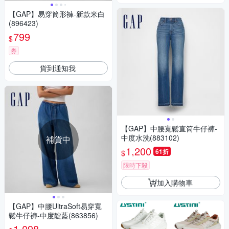
【GAP】易穿筒形褲-新款米白
(896423)
799
$
券
貨到通知我
【GAP】中腰寬鬆直筒牛仔褲-
中度水洗(883102)
補貨中
1,200
61折
$
限時下殺
加入購物車
【GAP】中腰UltraSoft易穿寬
鬆牛仔褲-中度靛藍(863856)
1,098