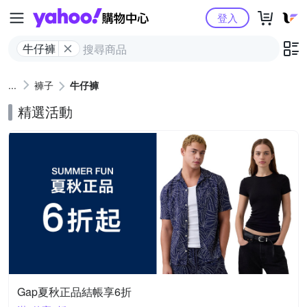
Yahoo購物中心
登入
牛仔褲
褲子
牛仔褲
精選活動
Gap夏秋正品結帳享6折