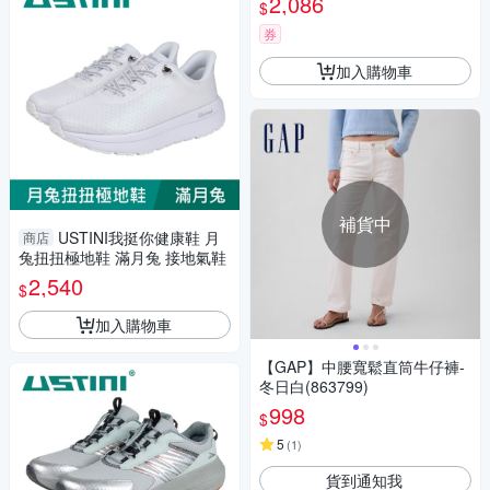
2,086
$
券
加入購物車
補貨中
USTINI我挺你健康鞋 月
商店
兔扭扭極地鞋 滿月兔 接地氣鞋
2,540
$
加入購物車
【GAP】中腰寬鬆直筒牛仔褲-
冬日白(863799)
998
$
5
(
1
)
貨到通知我