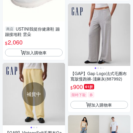
USTINI我挺你健康鞋 蹦
商店
蹦接地鞋 雲朵
2,060
$
加入購物車
【GAP】Gap Logo法式毛圈布
寬版慢跑褲-淺麻灰(887992)
900
61折
$
補貨中
限時下殺
券
加入購物車
【GAP】VintageSoft毛圈布Ga