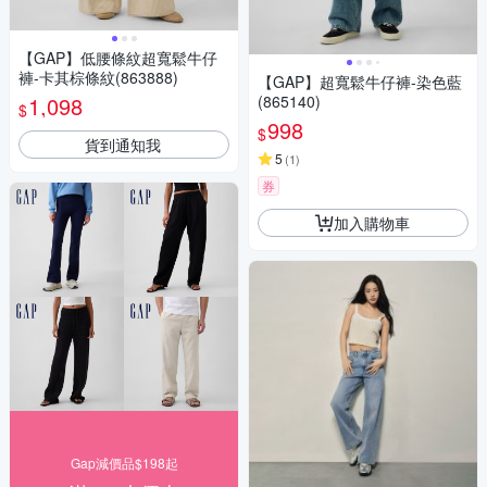
【GAP】低腰條紋超寬鬆牛仔
褲-卡其棕條紋(863888)
【GAP】超寬鬆牛仔褲-染色藍
1,098
(865140)
$
998
$
貨到通知我
5
(
1
)
券
加入購物車
Gap減價品$198起