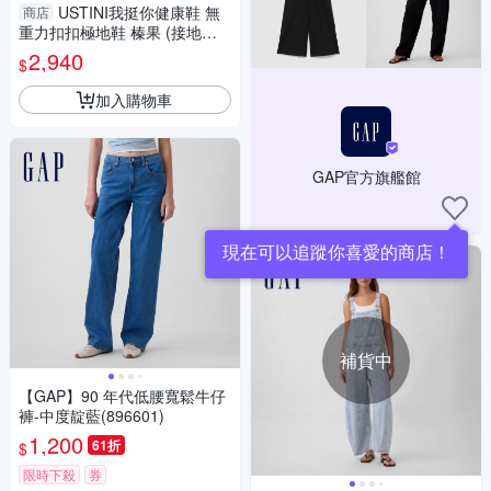
USTINI我挺你健康鞋 無
商店
重力扣扣極地鞋 榛果 (接地氣
鞋 限時優惠 買鞋送襪)
2,940
$
加入購物車
GAP官方旗艦館
現在可以追蹤你喜愛的商店！
補貨中
【GAP】90 年代低腰寬鬆牛仔
褲-中度靛藍(896601)
1,200
61折
$
限時下殺
券