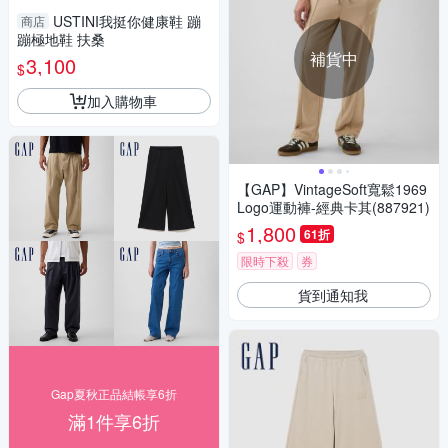
USTINI我挺你健康鞋 蹦
商店
蹦極地鞋 扶桑
補貨中
3,100
$
加入購物車
【GAP】VintageSoft寬鬆1969
Logo運動褲-經典卡其(887921)
1,800
61折
$
限時下殺
券
貨到通知我
Gap夏秋正品結帳享6折
滿1件享6折