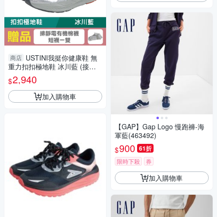
USTINI我挺你健康鞋 無
商店
重力扣扣極地鞋 冰川藍 (接地
氣鞋 限時優惠 買鞋送襪)
2,940
$
加入購物車
【GAP】Gap Logo 慢跑褲-海
軍藍(463492)
900
61折
$
限時下殺
券
加入購物車