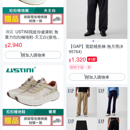
USTINI我挺你健康鞋 無
商店
重力扣扣極地鞋-天王白(接地氣
鞋 限時優惠 買鞋送襪)
2,940
$
【GAP】寬鬆桶形褲-無月黑(8
95764)
加入購物車
1,320
61折
$
限時下殺
券
加入購物車