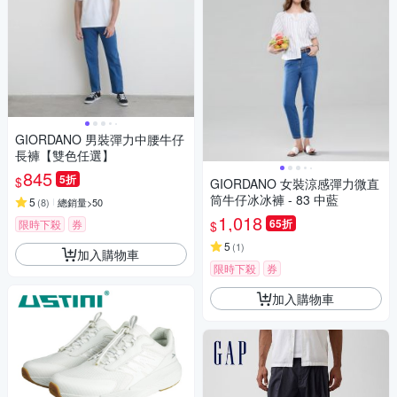
GIORDANO 男裝彈力中腰牛仔
長褲【雙色任選】
845
5折
$
GIORDANO 女裝涼感彈力微直
筒牛仔冰冰褲 - 83 中藍
5
(
8
)
總銷量>50
1,018
65折
限時下殺
券
$
5
(
1
)
加入購物車
限時下殺
券
加入購物車