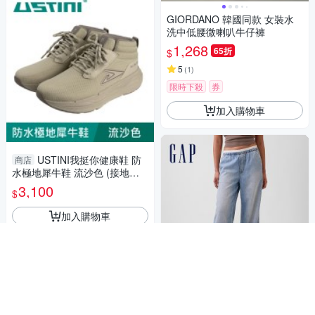
GIORDANO 韓國同款 女裝水
洗中低腰微喇叭牛仔褲
1,268
65折
$
5
(
1
)
限時下殺
券
加入購物車
USTINI我挺你健康鞋 防
商店
水極地犀牛鞋 流沙色 (接地氣
鞋)
3,100
$
加入購物車
【GAP】SuperLight 中腰寬版
牛仔褲-淺色水洗(895785)