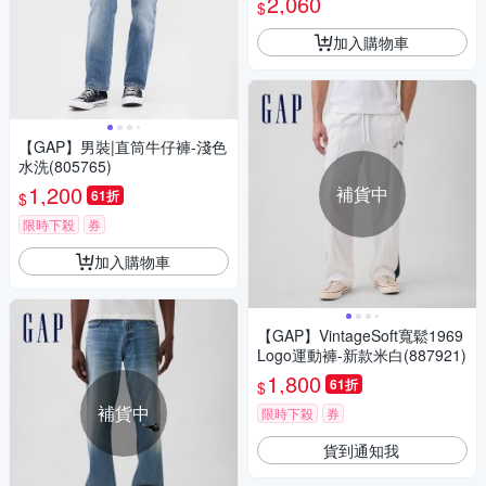
2,060
$
加入購物車
【GAP】男裝|直筒牛仔褲-淺色
水洗(805765)
1,200
補貨中
61折
$
限時下殺
券
加入購物車
【GAP】VintageSoft寬鬆1969
Logo運動褲-新款米白(887921)
1,800
61折
$
補貨中
限時下殺
券
貨到通知我