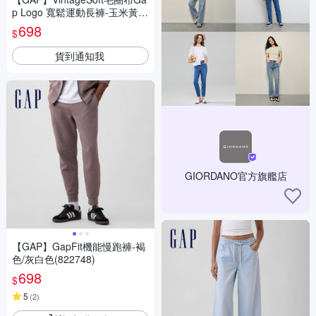
p Logo 寬鬆運動長褲-玉米黃/
卡爾石色/無月黑/制服深藍(887
698
$
925)
貨到通知我
GIORDANO官方旗艦店
【GAP】GapFit機能慢跑褲-褐
色/灰白色(822748)
698
$
5
(
2
)