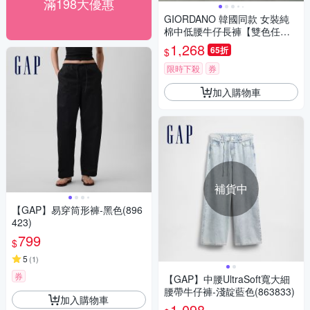
滿198大優惠
GIORDANO 韓國同款 女裝純
棉中低腰牛仔長褲【雙色任
選】
1,268
65折
$
限時下殺
券
加入購物車
補貨中
【GAP】易穿筒形褲-黑色(896
423)
799
$
5
(
1
)
券
【GAP】中腰UltraSoft寬大細
腰帶牛仔褲-淺靛藍色(863833)
加入購物車
1,098