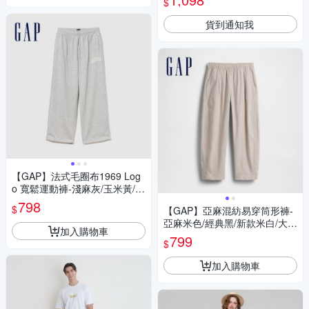
$
貨到通知我
【GAP】法式毛圈布1969 Log
o 寬鬆運動褲-淺麻灰/玉米黃/無
月黑/帆船藍/復古深藍(898691)
798
$
【GAP】亞麻混紡易穿筒形褲-
亞麻米色/經典黑/新款米白/大地
加入購物車
棕(877627)
799
$
加入購物車