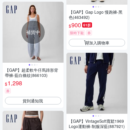
【GAP】Gap Logo 慢跑褲-黑
色(463492)
900
61折
$
補貨中
限時下殺
券
加入購物車
【GAP】超柔軟牛仔馬蹄形背
帶褲-藍白條紋(866103)
1,298
$
券
貨到通知我
【GAP】VintageSoft寬鬆1969
Logo運動褲-制服深藍(887921)