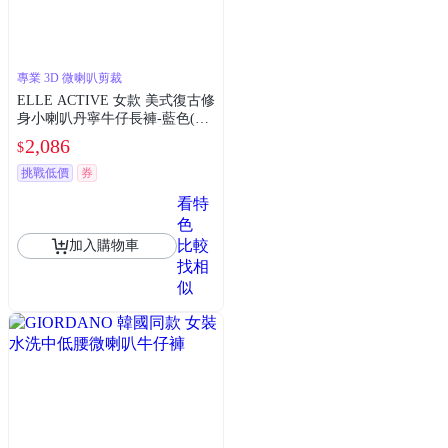
專業 3D 微喇叭剪裁
ELLE ACTIVE 女款 美式復古修
身小喇叭丹寧牛仔長褲-藍色(EA
26S2W3403#35)
2,086
$
挑戰低價
券
看特
色
比較
加入購物車
找相
似