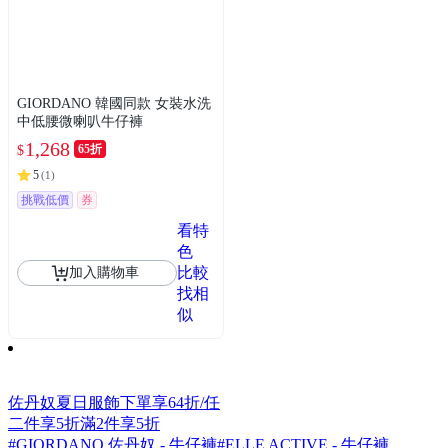
GIORDANO 韓國同款 女裝水洗
中低腰微喇叭牛仔褲
1,268
65折
$
5
(
1
)
挑戰低價
券
看特
色
比較
加入購物車
找相
似
佐丹奴夏日服飾下單享64折/任
二件享5折
滿2件享5折
#GIORDANO 佐丹奴 - 牛仔褲
#ELLE ACTIVE - 牛仔褲