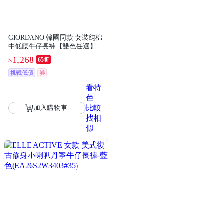
GIORDANO 韓國同款 女裝純棉
中低腰牛仔長褲【雙色任選】
1,268
65折
$
挑戰低價
券
看特
色
比較
加入購物車
找相
似