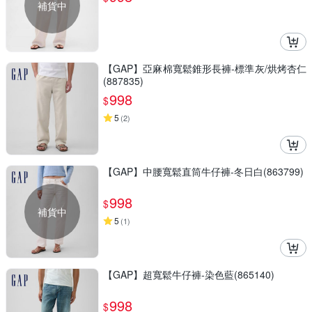
補貨中
【GAP】亞麻棉寬鬆錐形長褲-標準灰/烘烤杏仁
(887835)
998
$
5
(
2
)
【GAP】中腰寬鬆直筒牛仔褲-冬日白(863799)
998
$
補貨中
5
(
1
)
【GAP】超寬鬆牛仔褲-染色藍(865140)
998
$