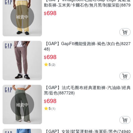
動長褲-玉米黃/卡爾石色/無月黑/制服深藍(8879
25)
698
$
補貨中
【GAP】GapFit機能慢跑褲-褐色/灰白色(8227
48)
698
$
5
(
2
)
【GAP】法式毛圈布經典運動褲-汽油綠/經典
黑/藍色(887728)
698
$
補貨中
5
(
1
)
【GAP】女裝|鬆緊運動褲-海軍藍/黑色(74940