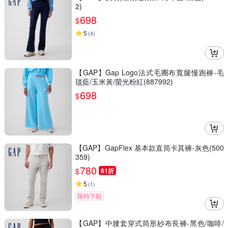
2)
698
$
5
(
4
)
【GAP】Gap Logo法式毛圈布寬腿慢跑褲-毛
毯藍/玉米黃/螢光粉紅(887992)
698
$
【GAP】GapFlex 基本款直筒卡其褲-灰色(500
359)
780
$
61折
5
(
1
)
限時下殺
【GAP】中腰套穿式筒形紗布長褲-黑色/咖啡/