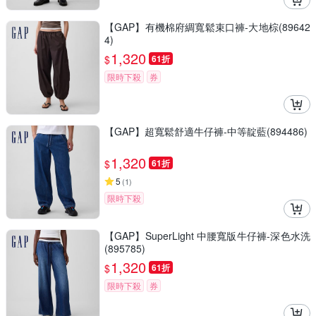
【GAP】有機棉府綢寬鬆束口褲-大地棕(89642
4)
1,320
$
61折
限時下殺
券
【GAP】超寬鬆舒適牛仔褲-中等靛藍(894486)
1,320
$
61折
5
(
1
)
限時下殺
【GAP】SuperLight 中腰寬版牛仔褲-深色水洗
(895785)
1,320
$
61折
限時下殺
券