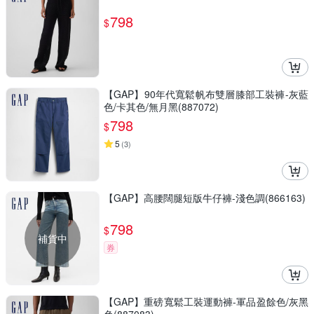
798
$
【GAP】90年代寬鬆帆布雙層膝部工裝褲-灰藍
色/卡其色/無月黑(887072)
798
$
5
(
3
)
【GAP】高腰闊腿短版牛仔褲-淺色調(866163)
798
$
補貨中
券
【GAP】重磅寬鬆工裝運動褲-軍品盈餘色/灰黑