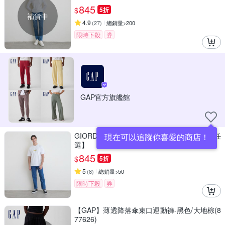
845
$
5折
補貨中
4.9
(
27
)
總銷量>200
限時下殺
券
GAP官方旗艦館
GIORDANO 男裝彈力中腰牛仔長褲【雙色任
現在可以追蹤你喜愛的商店！
選】
845
$
5折
5
(
8
)
總銷量>50
限時下殺
券
【GAP】薄透降落傘束口運動褲-黑色/大地棕(8
77626)