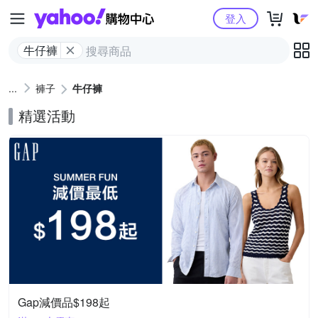
Yahoo購物中心
登入
牛仔褲
褲子
牛仔褲
精選活動
Gap減價品$198起