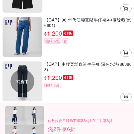
【GAP】90 年代低腰寬鬆牛仔褲-中度靛藍(89
6601)
1,200
$
61折
限時下殺
券
【GAP】中腰寬鬆直筒牛仔褲-深色水洗(86380
8)
1,200
$
61折
補貨中
限時下殺
佐丹奴夏日服飾下單享64折/任二件享6折
滿2件享6折