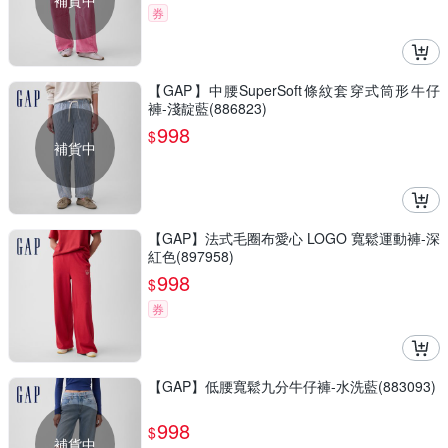
補貨中
券
【GAP】中腰SuperSoft條紋套穿式筒形牛仔
褲-淺靛藍(886823)
998
$
補貨中
【GAP】法式毛圈布愛心 LOGO 寬鬆運動褲-深
紅色(897958)
998
$
券
【GAP】低腰寬鬆九分牛仔褲-水洗藍(883093)
998
$
補貨中