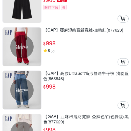
$
限時下殺
券
【GAP】亞麻混紡寬鬆寬褲-血暗紅(877623)
998
$
補貨中
5
(
2
)
【GAP】高腰UltraSoft筒形舒適牛仔褲-淺靛藍
色(863846)
998
$
補貨中
【GAP】亞麻棉混紡寬褲-亞麻色/白色條紋/黑
色(877629)
998
$