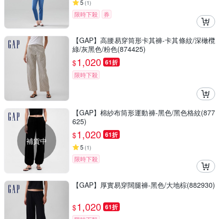
5
(
1
)
限時下殺
券
【GAP】高腰易穿筒形卡其褲-卡其條紋/深橄欖
綠/灰黑色/粉色(874425)
1,020
$
61折
限時下殺
【GAP】棉紗布筒形運動褲-黑色/黑色格紋(877
625)
1,020
$
61折
補貨中
5
(
1
)
限時下殺
【GAP】厚實易穿闊腿褲-黑色/大地棕(882930)
1,020
$
61折