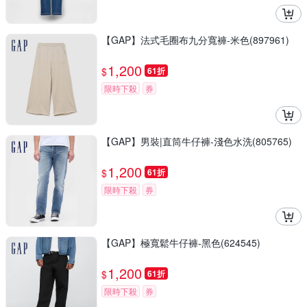
【GAP】法式毛圈布九分寬褲-米色(897961)
1,200
$
61折
限時下殺
券
【GAP】男裝|直筒牛仔褲-淺色水洗(805765)
1,200
$
61折
限時下殺
券
【GAP】極寬鬆牛仔褲-黑色(624545)
1,200
$
61折
限時下殺
券