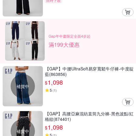
限時下殺
Gap年中慶限定全面4折起
滿199大優惠
【GAP】中腰UltraSoft易穿寬鬆牛仔褲-中度靛
藍(863856)
1,098
$
補貨中
5
(
1
)
【GAP】高腰亞麻混紡直筒九分褲-黑色波點/紅
格紋(874401)
1,098
$
補貨中
5
(
1
)