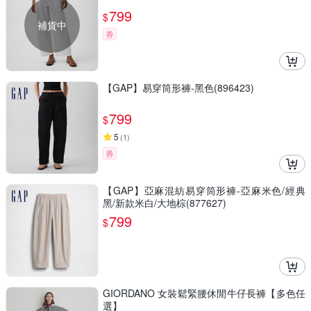
799
$
補貨中
券
【GAP】易穿筒形褲-黑色(896423)
799
$
5
(
1
)
券
【GAP】亞麻混紡易穿筒形褲-亞麻米色/經典
黑/新款米白/大地棕(877627)
799
$
GIORDANO 女裝鬆緊腰休閒牛仔長褲【多色任
選】