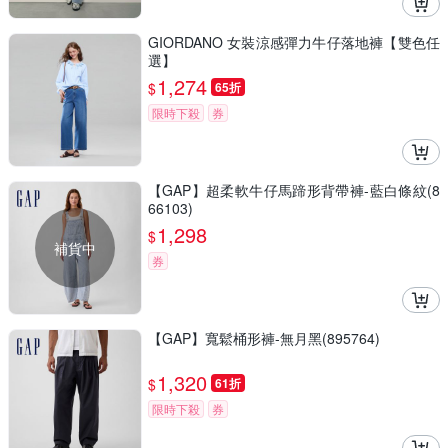
GIORDANO 女裝涼感彈力牛仔落地褲【雙色任
選】
1,274
$
65折
限時下殺
券
【GAP】超柔軟牛仔馬蹄形背帶褲-藍白條紋(8
66103)
1,298
$
補貨中
券
【GAP】寬鬆桶形褲-無月黑(895764)
1,320
$
61折
限時下殺
券