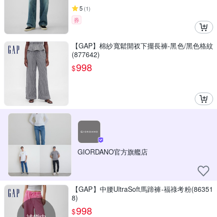
5
(
1
)
券
【GAP】棉紗寬鬆開衩下擺長褲-黑色/黑色格紋
(877642)
998
$
GIORDANO官方旗艦店
【GAP】中腰UltraSoft馬蹄褲-福祿考粉(86351
8)
998
$