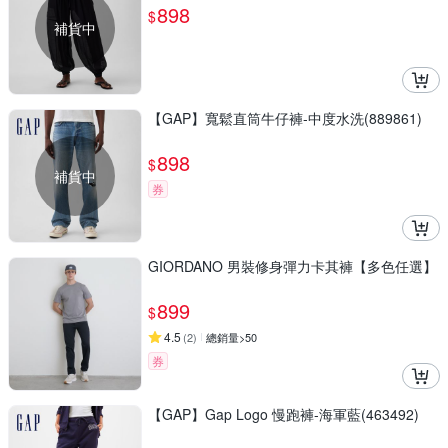
898
$
補貨中
【GAP】寬鬆直筒牛仔褲-中度水洗(889861)
898
$
補貨中
券
GIORDANO 男裝修身彈力卡其褲【多色任選】
899
$
4.5
(
2
)
總銷量>50
券
【GAP】Gap Logo 慢跑褲-海軍藍(463492)