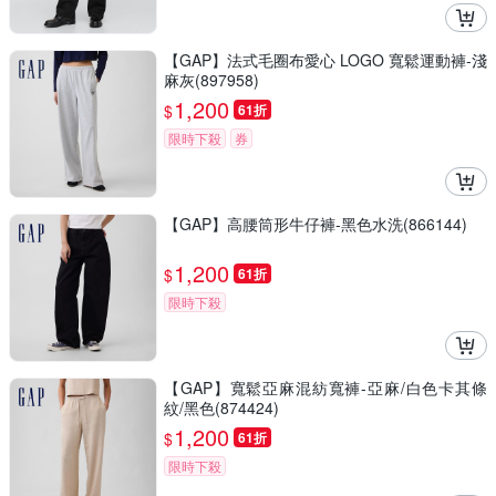
【GAP】法式毛圈布愛心 LOGO 寬鬆運動褲-淺
麻灰(897958)
1,200
$
61折
限時下殺
券
【GAP】高腰筒形牛仔褲-黑色水洗(866144)
1,200
$
61折
限時下殺
【GAP】寬鬆亞麻混紡寬褲-亞麻/白色卡其條
紋/黑色(874424)
1,200
$
61折
限時下殺