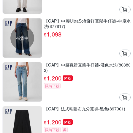
【GAP】中腰UltraSoft鉚釘寬鬆牛仔褲-中度水
洗(877817)
1,098
$
補貨中
【GAP】中腰寬鬆直筒牛仔褲-淺色水洗(86380
2)
1,200
$
61折
限時下殺
【GAP】法式毛圈布九分寬褲-黑色(897961)
1,200
$
61折
限時下殺
券