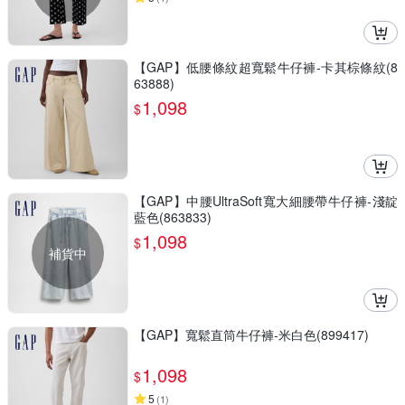
【GAP】低腰條紋超寬鬆牛仔褲-卡其棕條紋(8
63888)
1,098
$
【GAP】中腰UltraSoft寬大細腰帶牛仔褲-淺靛
藍色(863833)
1,098
$
補貨中
【GAP】寬鬆直筒牛仔褲-米白色(899417)
1,098
$
5
(
1
)