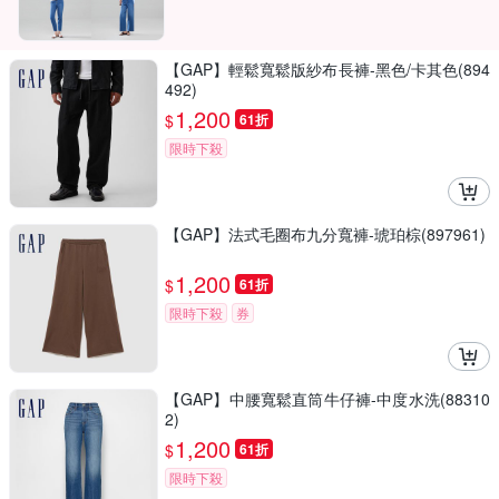
【GAP】輕鬆寬鬆版紗布長褲-黑色/卡其色(894
492)
1,200
$
61折
限時下殺
【GAP】法式毛圈布九分寬褲-琥珀棕(897961)
1,200
$
61折
限時下殺
券
【GAP】中腰寬鬆直筒牛仔褲-中度水洗(88310
2)
1,200
$
61折
限時下殺