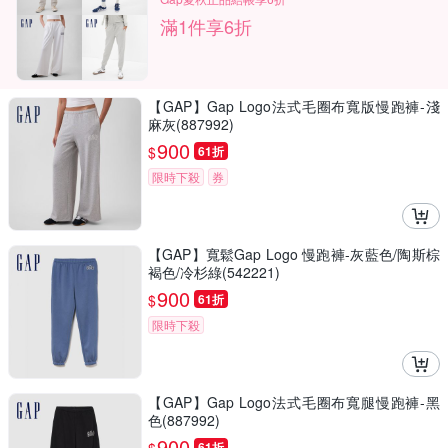
滿1件享6折
【GAP】Gap Logo法式毛圈布寬版慢跑褲-淺
麻灰(887992)
900
$
61折
限時下殺
券
【GAP】寬鬆Gap Logo 慢跑褲-灰藍色/陶斯棕
褐色/冷杉綠(542221)
900
$
61折
限時下殺
【GAP】Gap Logo法式毛圈布寬腿慢跑褲-黑
色(887992)
900
61折