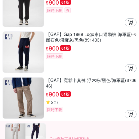
900
$
61折
限時下殺
券
【GAP】Gap 1969 Logo束口運動褲-海軍藍/卡
爾石色/淺麻灰/黑色(891433)
900
$
61折
限時下殺
【GAP】寬鬆卡其褲-浮木棕/黑色/海軍藍(8736
46)
900
$
61折
5
(
1
)
限時下殺
Gap夏秋正品結帳享6折