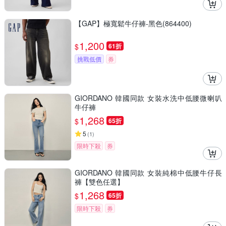
【GAP】極寬鬆牛仔褲-黑色(864400)
1,200
$
61折
挑戰低價
券
GIORDANO 韓國同款 女裝水洗中低腰微喇叭
牛仔褲
1,268
$
65折
5
(
1
)
限時下殺
券
GIORDANO 韓國同款 女裝純棉中低腰牛仔長
褲【雙色任選】
1,268
$
65折
限時下殺
券