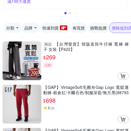
滿198大優惠
分類
品牌
快速到貨
有現貨
挑戰低價
價格低到
【台灣發貨】韓版直筒牛仔褲 寬褲 褲
商店
子 女裝【P422】
269
$
活動
【GAP】VintageSoft毛圈布Gap Logo 寬鬆運
動褲-穀倉紅/卡爾石色/制服深藍/無月黑(88793
3)
698
$
5
(
3
)
【GAP】VintageSoft毛圈布Gap Logo 寬鬆運