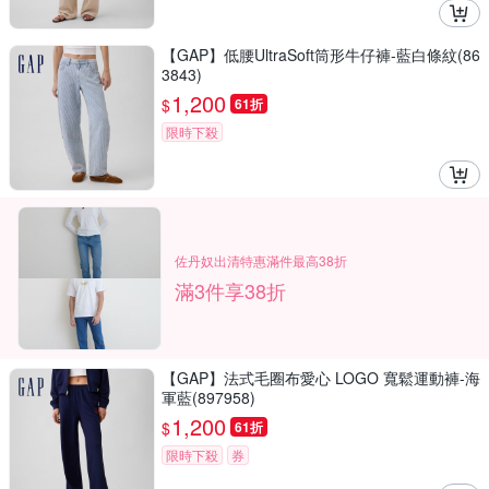
【GAP】低腰UltraSoft筒形牛仔褲-藍白條紋(86
3843)
1,200
$
61折
限時下殺
佐丹奴出清特惠滿件最高38折
滿3件享38折
【GAP】法式毛圈布愛心 LOGO 寬鬆運動褲-海
軍藍(897958)
1,200
$
61折
限時下殺
券