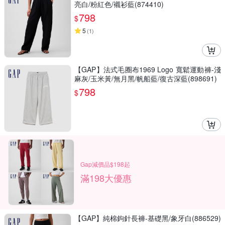
亮白/粉紅色/襯衫藍(874410)
798
$
5
(
1
)
【GAP】法式毛圈布1969 Logo 寬鬆運動褲-淺
麻灰/玉米黃/無月黑/帆船藍/復古深藍(898691)
798
$
Gap減價品$198起
滿198大優惠
【GAP】純棉鉤針長褲-基礎黑/象牙白(886529)