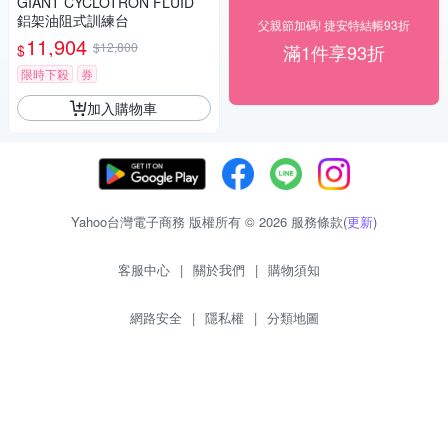
GIANT CYCLOTRON FLUID
鋁架油阻式訓練台
父親節加碼! 捷安特結帳93折
11,904
$12,800
滿1件享93折
$
限時下殺
券
加入購物車
Yahoo台灣電子商務 版權所有 © 2026 服務條款(
更新
)
客服中心
|
關於我們
|
購物須知
網路安全
|
隱私權
|
分類地圖