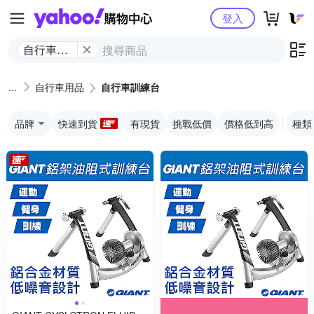
Yahoo購物中心
登入
自行車訓
練台
自行車用品
自行車訓練台
品牌
快速到貨
有現貨
挑戰低價
價格低到高
種類