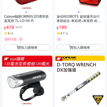
Cateye貓眼OMNI5LED透明底
迪伯特DIBOTE 超值爆亮自行
蓋尾燈,TL-LD155-R
車燈組合-車前燈+車尾燈 前後
車燈組(含固定座) -快速到貨
419
199
$450
$
$
5
4.7
(
3
)
(
3
)
限時下殺
券
券
加入購物車
加入購物車