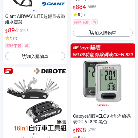
884
$950
$
5
(
1
)
Giant AIRWAY LITE超輕量碳纖
維水壺架
限時下殺
券
894
$961
$
加入購物車
5
(
1
)
限時下殺
券
加入購物車
Cateye貓眼VELO9功能有線碼
表CC-VL820 黑色
698
$750
$
5
(
1
)