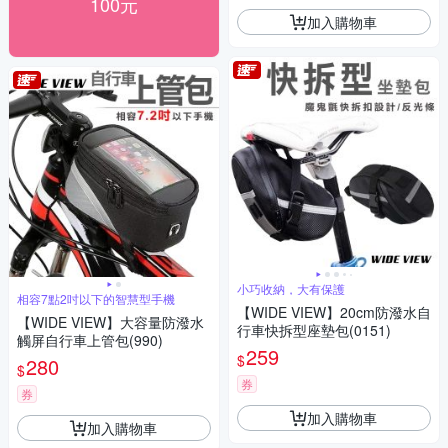
100元
加入購物車
小巧收納，大有保護
相容7點2吋以下的智慧型手機
【WIDE VIEW】20cm防潑水自
【WIDE VIEW】大容量防潑水
行車快拆型座墊包(0151)
觸屏自行車上管包(990)
259
$
280
$
券
券
加入購物車
加入購物車