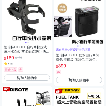
迪伯特DIBOTE 自行車快拆式
來自單車休閒愛好者的評選
萬用水壺架 前水壺架(黑) -快速
迪伯特DIBOTE 防水自行車前
到貨
169
$179
$
掛包 車前袋 龍頭包 車頭包 前
置物袋 -快速到貨
4
(
1
)
399
$
限時下殺
券
券
加入購物車
加入購物車