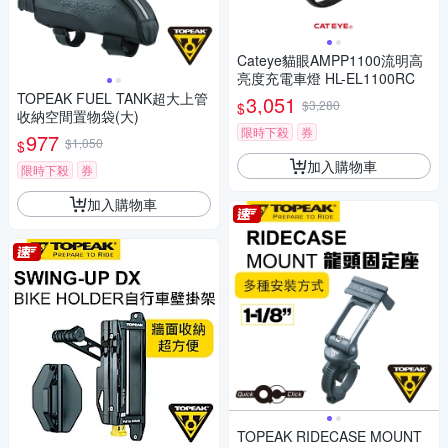
Cateye貓眼AMPP1100流明高
亮度充電車燈 HL-EL1100RC
TOPEAK FUEL TANK超大上管
3,051
$3,280
$
收納空間置物袋(大)
限時下殺
券
977
$1,050
$
加入購物車
限時下殺
券
加入購物車
TOPEAK RIDECASE MOUNT