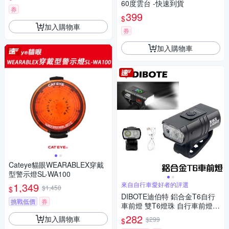
60度雲台 -快速到貨
券
399
$
加入購物車
券
加入購物車
Cateye貓眼WEARABLEX穿戴
型警示燈SL-WA100
1,349
來自自行車愛好者的評選
$1,450
$
DIBOTE迪伯特 鋁合金T6自行
挑戰低價
券
車前燈 雙T6燈珠 自行車前燈 T
6前燈 LED車燈 -快速到貨
282
加入購物車
$299
$