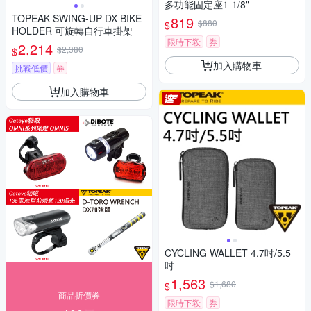
多功能固定座1-1/8"
TOPEAK SWING-UP DX BIKE
819
$880
$
HOLDER 可旋轉自行車掛架
限時下殺
券
2,214
$2,380
$
加入購物車
挑戰低價
券
加入購物車
CYCLING WALLET 4.7吋/5.5
吋
1,563
$1,680
$
商品折價券
限時下殺
券