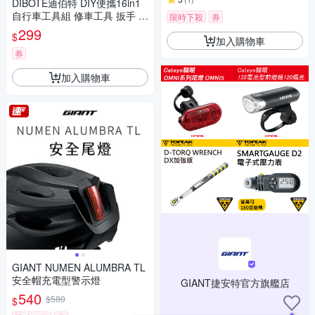
DIBOTE迪伯特 DIY便攜16in1
自行車工具組 修車工具 扳手 -
限時下殺
券
快速到貨
299
$
加入購物車
券
加入購物車
GIANT NUMEN ALUMBRA TL
安全帽充電型警示燈
GIANT捷安特官方旗艦店
540
$580
$