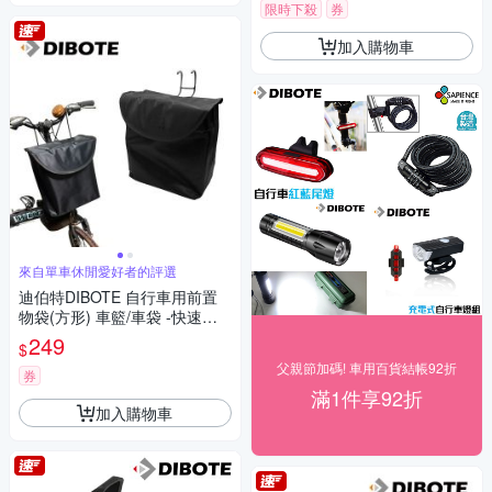
限時下殺
券
加入購物車
來自單車休閒愛好者的評選
迪伯特DIBOTE 自行車用前置
物袋(方形) 車籃/車袋 -快速到
貨
249
$
父親節加碼! 車用百貨結帳92折
券
滿1件享92折
加入購物車