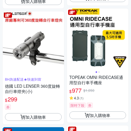
加入購物車
TOPEAK OMNI RIDECASE通
8H急速配送★快速到貨
用型自行車手機座
德國 LED LENSER 360度旋轉
977
$1,050
$
自行車燈夾(小)
299
4.3
(
1
)
$
限時下殺
券
券
加入購物車
加入購物車