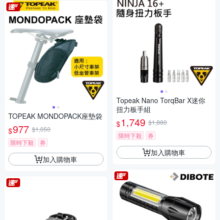
Topeak Nano TorqBar X迷你
扭力板手組
TOPEAK MONDOPACK座墊袋
1,749
$1,880
$
977
$1,050
$
限時下殺
券
限時下殺
券
加入購物車
加入購物車