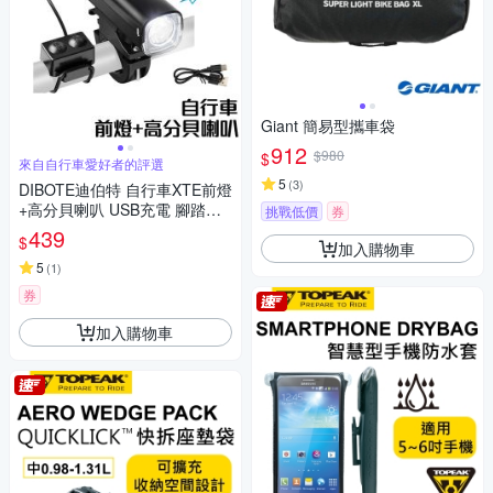
Giant 簡易型攜車袋
912
$980
$
來自自行車愛好者的評選
5
(
3
)
DIBOTE迪伯特 自行車XTE前燈
+高分貝喇叭 USB充電 腳踏車
挑戰低價
券
燈 自行車前燈 -快速到貨
439
$
加入購物車
5
(
1
)
券
加入購物車