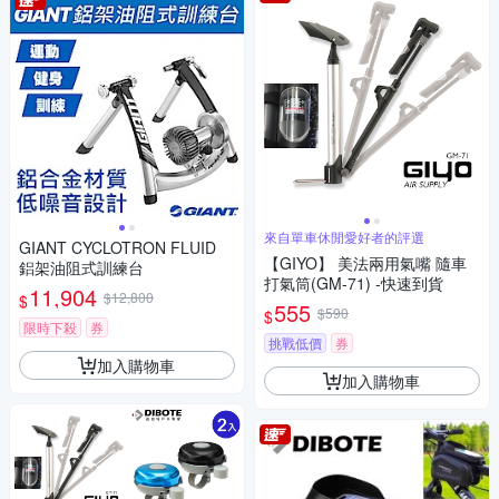
來自單車休閒愛好者的評選
GIANT CYCLOTRON FLUID
【GIYO】 美法兩用氣嘴 隨車
鋁架油阻式訓練台
打氣筒(GM-71) -快速到貨
11,904
$12,800
$
555
$590
$
限時下殺
券
挑戰低價
券
加入購物車
加入購物車