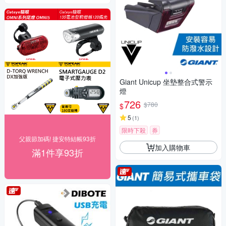
Giant Unicup 坐墊整合式警示
燈
726
$780
$
5
(
1
)
限時下殺
券
父親節加碼! 捷安特結帳93折
加入購物車
滿1件享93折