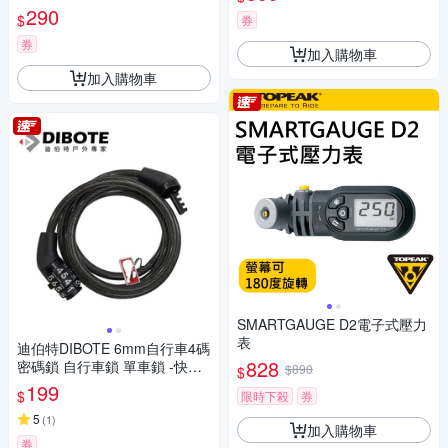
290
$
券
券
加入購物車
加入購物車
SMARTGAUGE D2電子式壓力
表
迪伯特DIBOTE 6mm自行車4碼
828
密碼鎖 自行車鎖 單車鎖 -快速
$890
$
到貨
199
$
限時下殺
券
5
(
1
)
加入購物車
券