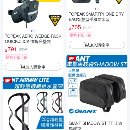
TOPEAK SMARTPHONE DRY
BAG智慧型手機防水套
705
$757
$
限時下殺
券
TOPEAK AERO WEDGE PACK
QUICKCLICK 快拆座墊袋
加入購物車
791
$850
$
限時下殺
券
加入購物車
GIANT SHADOW ST TT 上管
馬鞍袋