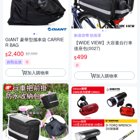
附肩背帶 防雨罩
GIANT 豪華型攜車袋 CARRIE
【WIDE VIEW】大容量自行車
R BAG
後座包(0027)
2,400
$2,580
$
499
$
挑戰低價
券
券
加入購物車
加入購物車