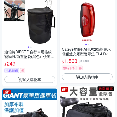
Cateye貓眼RAPIDX2動態警示
迪伯特DIBOTE 自行車用格紋
電暖爐充電型警示燈 TL-LD710
寵物袋/前置物袋(黑色) -快速到
K
1,563
貨
$1,680
$
249
$
限時下殺
券
挑戰低價
券
加入購物車
加入購物車