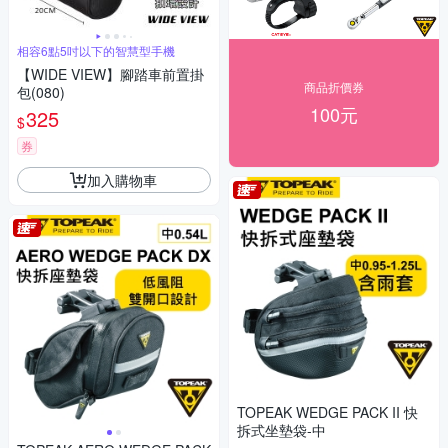
相容6點5吋以下的智慧型手機
【WIDE VIEW】腳踏車前置掛
商品折價券
包(080)
100元
325
$
券
加入購物車
TOPEAK WEDGE PACK II 快
拆式坐墊袋-中