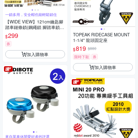
一鎖多用，安全帽也能輕鬆鎖住
【WIDE VIEW】121cm鑰匙腳
踏車鏈條鎖(鋼繩鎖 腳踏車鎖
自行車鎖住 安全帽鎖 鍊條門鎖/
299
TOPEAK RIDECASE MOUNT
$
ZH-844)
1-1/4" 龍頭固定座
券
819
$880
$
加入購物車
限時下殺
券
加入購物車
來自單車休閒愛好者的評選