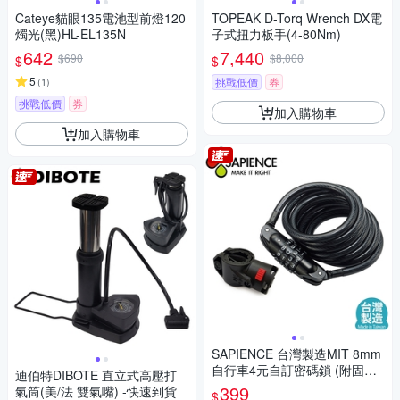
Cateye貓眼135電池型前燈120
TOPEAK D-Torq Wrench DX電
燭光(黑)HL-EL135N
子式扭力板手(4-80Nm)
642
7,440
$690
$8,000
$
$
5
(
1
)
挑戰低價
券
挑戰低價
券
加入購物車
加入購物車
SAPIENCE 台灣製造MIT 8mm
自行車4元自訂密碼鎖 (附固定
迪伯特DIBOTE 直立式高壓打
座) -快速到貨
399
氣筒(美/法 雙氣嘴) -快速到貨
$