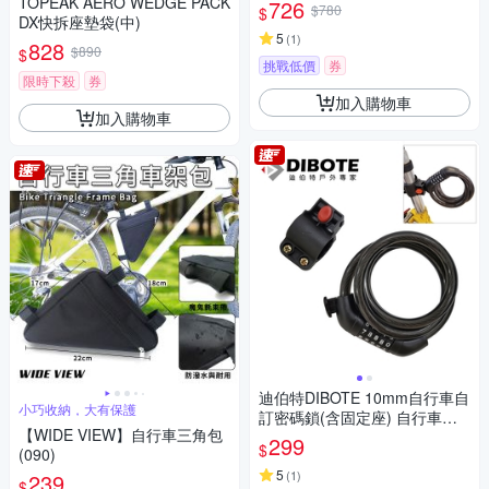
TOPEAK AERO WEDGE PACK
726
$780
$
DX快拆座墊袋(中)
5
(
1
)
828
$890
$
挑戰低價
券
限時下殺
券
加入購物車
加入購物車
迪伯特DIBOTE 10mm自行車自
小巧收納，大有保護
訂密碼鎖(含固定座) 自行車鎖
【WIDE VIEW】自行車三角包
單車鎖
299
$
(090)
5
(
1
)
239
$