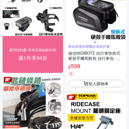
來自單車休閒愛好者的評選
夏季狂歡慶! 單車百貨結帳94折
迪伯特DIBOTE 自行車快拆式
滿1件享94折
硬殼手機馬鞍包 自行車包 -快
速到貨
599
$
券
加入購物車