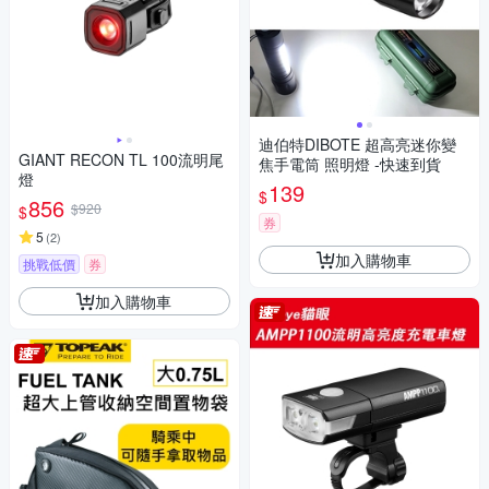
迪伯特DIBOTE 超高亮迷你變
GIANT RECON TL 100流明尾
焦手電筒 照明燈 -快速到貨
燈
139
$
856
$920
$
券
5
(
2
)
加入購物車
挑戰低價
券
加入購物車