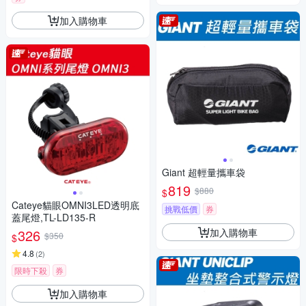
加入購物車
Giant 超輕量攜車袋
819
$880
$
Cateye貓眼OMNI3LED透明底
挑戰低價
券
蓋尾燈,TL-LD135-R
加入購物車
326
$350
$
4.8
(
2
)
限時下殺
券
加入購物車