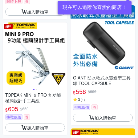
限時下殺
券
現在可以追蹤你喜愛的商店！
加入購物車
GIANT 防水軟式水壺造型工具
罐 TOOL CAPSULE
558
$600
$
TOPEAK MINI 9 PRO 九功能
3
(
1
)
極簡設計手工具組
605
挑戰低價
券
$650
$
挑戰低價
券
加入購物車
加入購物車