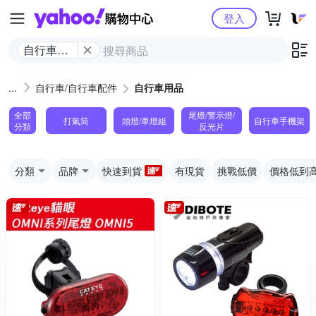
Yahoo購物中心
登入
自行車用
品
自行車/自行車配件
自行車用品
全部
尾燈/警示燈/
打氣筒
頭燈/車燈組
自行車手機架
分類
反光片
分類
品牌
快速到貨
有現貨
挑戰低價
價格低到