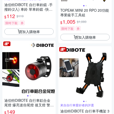
迪伯特DIBOTE 自行車鈴鐺 -手
撥鈴(2入) 車鈴 單車鈴鐺 -快速
TOPEAK MINI 20 RPO 20功能
到貨
112
專業級手工具組
$119
$
1,005
$1,080
$
限時下殺
券
限時下殺
券
加入購物車
加入購物車
迪伯特DIBOTE 自行車鋁合金
尾燈 爆亮迷你尾燈 後叉燈 警示
來自自行車愛好者的評選
燈 -快速到貨
149
迪伯特DIBOTE 自行車手機架 3
$