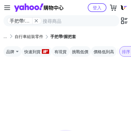
Yahoo購物中心
登入
手把帶/握
把套
自行車組裝零件
手把帶/握把套
品牌
快速到貨
有現貨
挑戰低價
價格低到高
排序