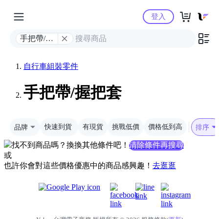
Yahoo購物中心
登入
手把帶/握
把套
自行車組裝零件
手把帶/握把套
品牌
快速到貨
有現貨
挑戰低價
價格低到高
排序
找不到商品嗎？換換其他條件吧！
清除條件再搜尋
或
也許你會對這些價格優惠中的商品感興趣！
去逛逛