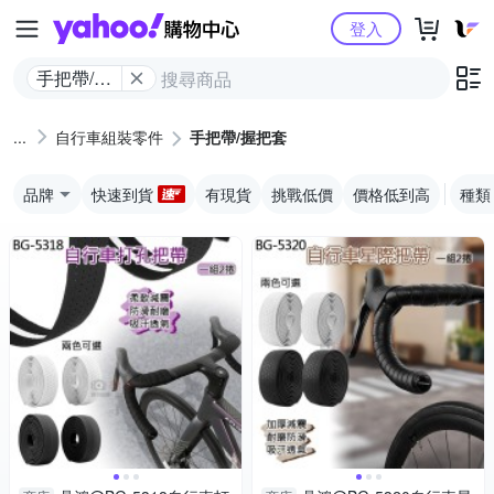
Yahoo購物中心
登入
手把帶/握
把套
自行車組裝零件
手把帶/握把套
品牌
快速到貨
有現貨
挑戰低價
價格低到高
種類