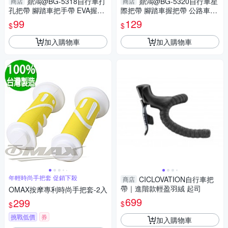
鼎鴻@BG-5318自行車打
鼎鴻@BG-5320自行車星
商店
商店
孔把帶 腳踏車把手帶 EVA握把
際把帶 腳踏車握把帶 公路車手
帶 公路車手把帶 車把帶 球拍把
把帶 車把帶 把手纏帶 球拍把手
99
129
$
$
帶
帶
加入購物車
加入購物車
年輕時尚手把套 促銷下殺
CICLOVATION自行車把
商店
帶｜進階款輕盈羽絨 起司
OMAX按摩專利時尚手把套-2入
699
299
$
$
挑戰低價
券
加入購物車