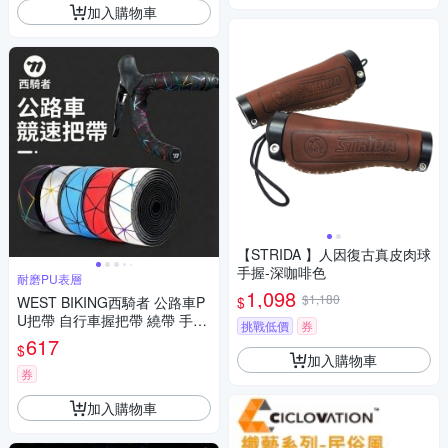
加入購物車
【STRIDA 】人因復古真皮肉球
手握-深咖啡色
耐磨PU表層
1,098
$1,180
$
WEST BIKING西騎者 公路車P
U把帶 自行車握把帶 繞帶 手把
挑戰低價
券
捲帶 防滑 吸震 單車手把 包覆
617
$
帶 腳踏車
加入購物車
券
加入購物車