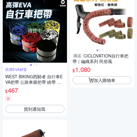
補貨中
CICLOVATION自行車把
商店
帶｜編織系列 民俗風
1,080
高彈EVA材質
$
WEST BIKING西騎者 自行車E
加入購物車
VA把帶 公路車握把帶 繞帶 手
把 捲帶 防滑 吸震 單車手把 包
467
$
覆帶 腳踏車
券
貨到通知我