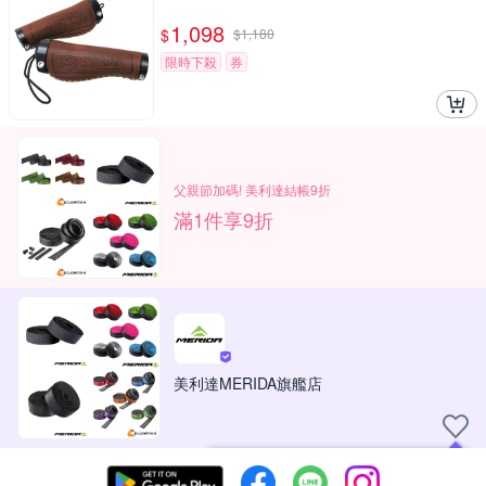
1,098
$
$
1,180
限時下殺
券
父親節加碼! 美利達結帳9折
滿1件享9折
美利達MERIDA旗艦店
現在可以追蹤你喜愛的商店！