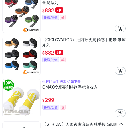
金屬系列
882
$
9折
挑戰低價
券
《CICLOVATION》進階款皮質觸感手把帶 漸層
系列
882
$
9折
挑戰低價
券
年輕時尚手把套 促銷下殺
OMAX按摩專利時尚手把套-2入
299
$
挑戰低價
券
【STRIDA 】人因復古真皮肉球手握-深咖啡色