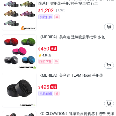
龍系列 握把帶/手把/把手/單車/自行車
1,202
$
$
1,320
挑戰低價
券
《MERIDA》美利達 透氣吸震手把帶 多色
450
$
9折
4.8
(
2
)
限時下殺
券
《MERIDA》美利達 TEAM Road 手把帶
495
$
9折
挑戰低價
券
《CICLOVATION》進階款皮質觸感手把帶 光澤