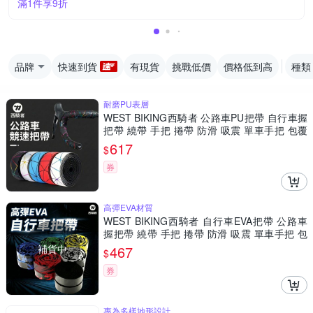
滿1件享9折
品牌
快速到貨
有現貨
挑戰低價
價格低到高
種類
耐磨PU表層
WEST BIKING西騎者 公路車PU把帶 自行車握
把帶 繞帶 手把 捲帶 防滑 吸震 單車手把 包覆
帶 腳踏車
617
$
券
高彈EVA材質
WEST BIKING西騎者 自行車EVA把帶 公路車
握把帶 繞帶 手把 捲帶 防滑 吸震 單車手把 包
覆帶 腳踏車
補貨中
467
$
券
專為多樣地形設計