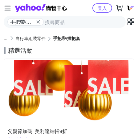
Yahoo購物中心
登入
手把帶/握
把套
自行車組裝零件
手把帶/握把套
精選活動
父親節加碼! 美利達結帳9折