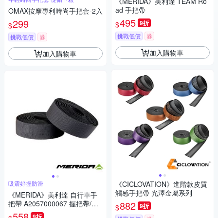
《MERIDA》美利達 TEAM Ro
ad 手把帶
OMAX按摩專利時尚手把套-2入
495
299
9折
$
$
挑戰低價
券
挑戰低價
券
加入購物車
加入購物車
吸震好握防滑
《CICLOVATION》進階款皮質
觸感手把帶 光澤金屬系列
《MERIDA》美利達 自行車手
把帶 A2057000067 握把帶/手
882
9折
$
把/把手/單車/自行車
558
9折