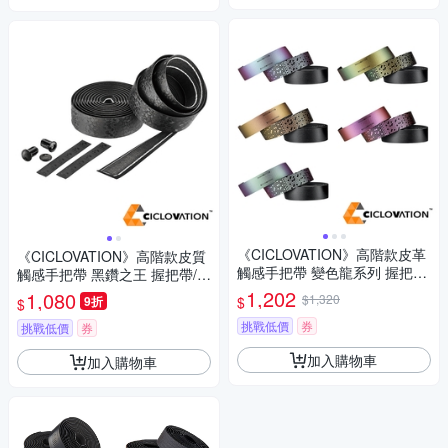
《CICLOVATION》高階款皮革
《CICLOVATION》高階款皮質
觸感手把帶 變色龍系列 握把帶/
觸感手把帶 黑鑽之王 握把帶/手
手把/把手/單車/自行車
把/把手/單車/自行車
1,202
1,080
$1,320
$
9折
$
挑戰低價
券
挑戰低價
券
加入購物車
加入購物車