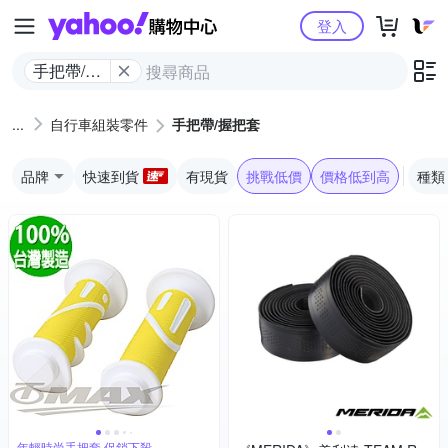
Yahoo購物中心
登入
手把帶/握
把套
自行車組裝零件
手把帶/握把套
品牌
快速到貨
有現貨
挑戰低價
價格低到高
種類
年輕時尚手把套 促銷下殺