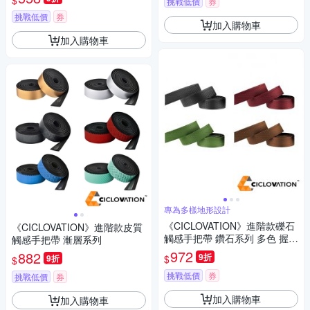
$
挑戰低價
券
挑戰低價
券
加入購物車
加入購物車
專為多樣地形設計
《CICLOVATION》進階款礫石
《CICLOVATION》進階款皮質
觸感手把帶 鑽石系列 多色 握把
觸感手把帶 漸層系列
帶/手把/把手/礫石車/單車/自行
972
882
9折
$
9折
$
車
挑戰低價
券
挑戰低價
券
加入購物車
加入購物車