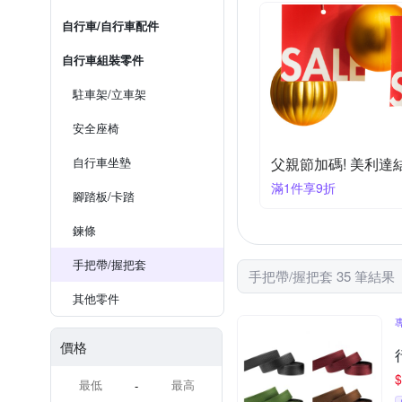
自行車/自行車配件
自行車組裝零件
駐車架/立車架
安全座椅
自行車坐墊
父親節加碼! 美利達
滿1件享9折
腳踏板/卡踏
鍊條
手把帶/握把套
手把帶/握把套 35 筆結果
其他零件
價格
$
-