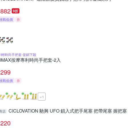
882
9折
挑戰低價
券
年輕時尚手把套 促銷下殺
OMAX按摩專利時尚手把套-2入
299
挑戰低價
券
+1
CICLOVATION 馳興 UFO 鎖入式把手尾塞 把帶尾塞 握把
商店
220