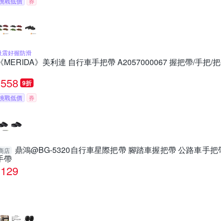
挑戰低價
券
吸震好握防滑
《MERIDA》美利達 自行車手把帶 A2057000067 握把帶/手把/
558
9折
挑戰低價
券
鼎鴻@BG-5320自行車星際把帶 腳踏車握把帶 公路車手把
商店
手帶
129