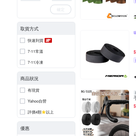
確定
取貨方式
快速到貨
7-11常溫
$
7-11冷凍
商品狀況
有現貨
Yahoo自營
$
評價4顆
以上
優惠