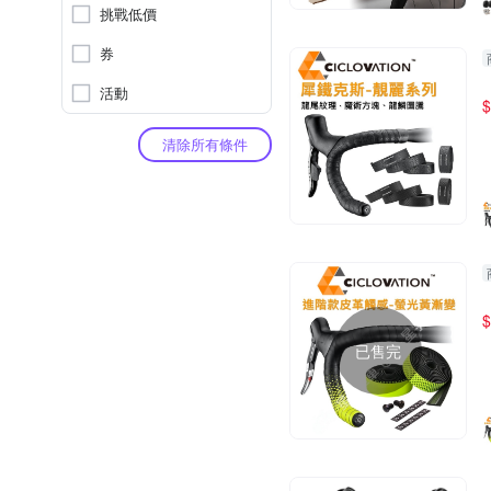
挑戰低價
券
活動
$
清除所有條件
$
已售完