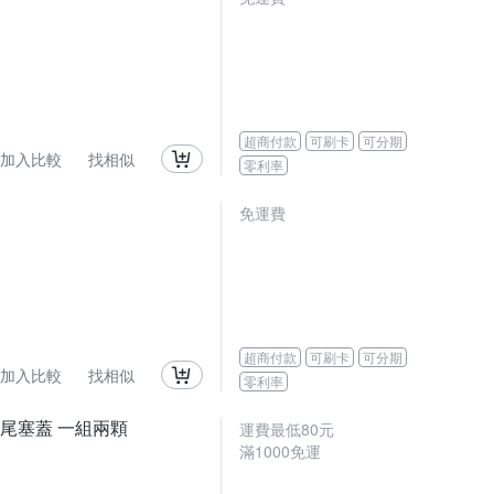
超商付款
可刷卡
可分期
加入比較
找相似
零利率
免運費
超商付款
可刷卡
可分期
加入比較
找相似
零利率
塞 尾塞蓋 一組兩顆
運費最低
80
元
滿
1000
免運