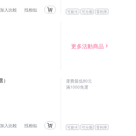
加入比較
找相似
可刷卡
可分期
零利率
更多活動商品
可選）
運費最低
80
元
滿
1000
免運
加入比較
找相似
可刷卡
可分期
零利率