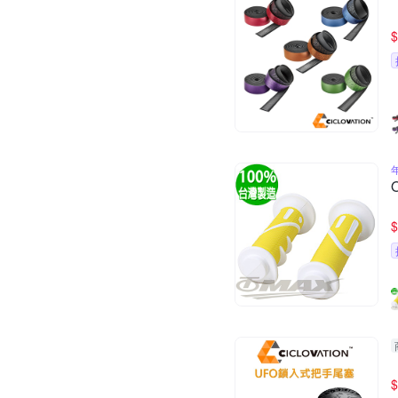
$
$
$