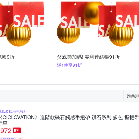
結帳9折
父親節加碼! 美利達結帳91折
滿1件享91折
推薦排
專為多樣地形設計
《CICLOVATION》進階款礫石觸感手把帶 鑽石系列 多色 握把帶
行車
972
9折