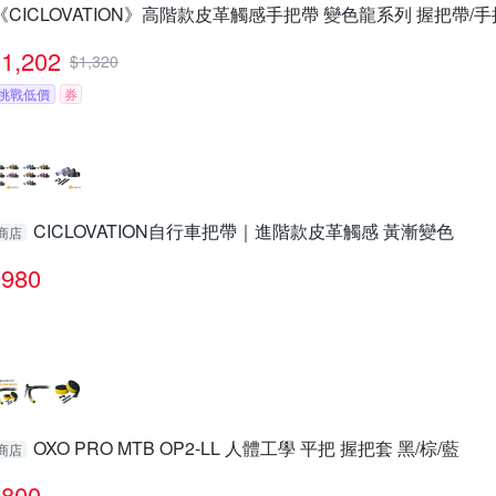
《CICLOVATION》高階款皮革觸感手把帶 變色龍系列 握把帶/手
1,202
$
1,320
挑戰低價
券
CICLOVATION自行車把帶｜進階款皮革觸感 黃漸變色
商店
980
OXO PRO MTB OP2-LL 人體工學 平把 握把套 黑/棕/藍
商店
800