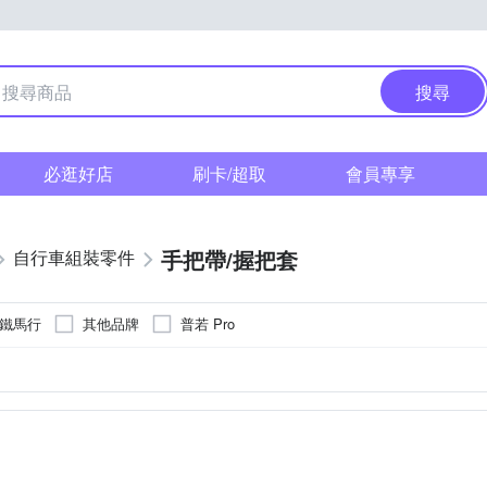
搜尋
必逛好店
刷卡/超取
會員專享
手把帶/握把套
自行車組裝零件
 鐵馬行
其他品牌
普若 Pro