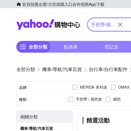
首頁
拍賣
企業/大宗採購入口
合作招商
App下載
Yahoo購物中心
手把帶/握把
套
全部分類
點換券
登記送
機車/導航/汽車百貨
自行車/自行車配件
MERIDA 美利達
OMAX
品牌
手把帶 / 握把套
握把
種類
品牌名稱
相關分類
精選活動
機車/導航/汽車百貨