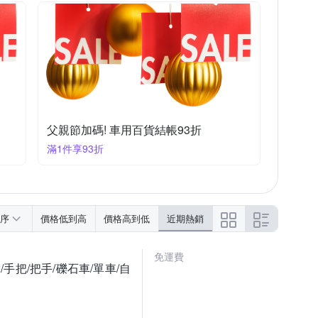
父親節加碼! 車用百貨結帳93折
滿1件享93折
序
價格低到高
價格高到低
近期熱銷
免運費
/手把/把手/礫石車/單車/自