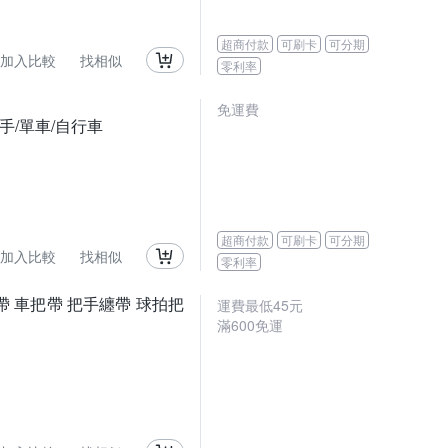
超商付款
可刷卡
可分期
加入比較
找相似
零利率
免運費
把手/單車/自行車
超商付款
可刷卡
可分期
加入比較
找相似
零利率
帶 車把帶 把手纏帶 球拍把
運費最低
45
元
滿
600
免運