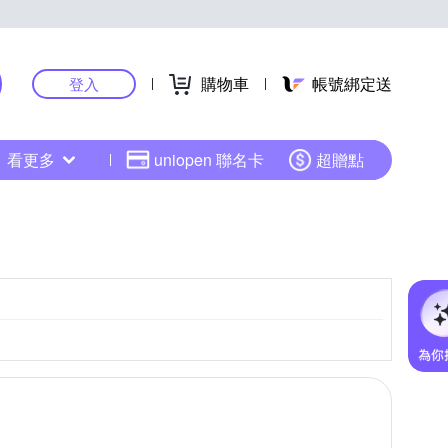
購物車
帳號綁定送
登入
看更多
uniopen 聯名卡
超贈點