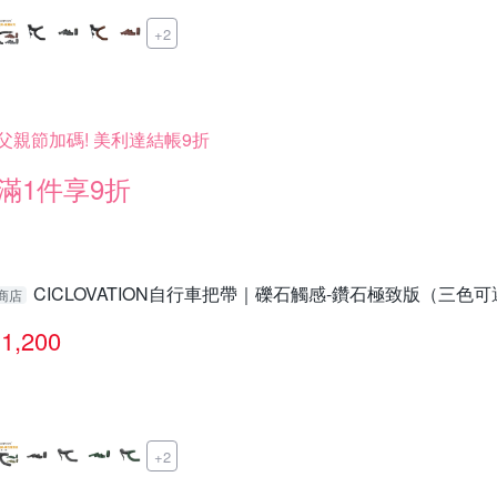
+2
父親節加碼! 美利達結帳9折
滿1件享9折
CICLOVATION自行車把帶｜礫石觸感-鑽石極致版（三色
商店
1,200
+2