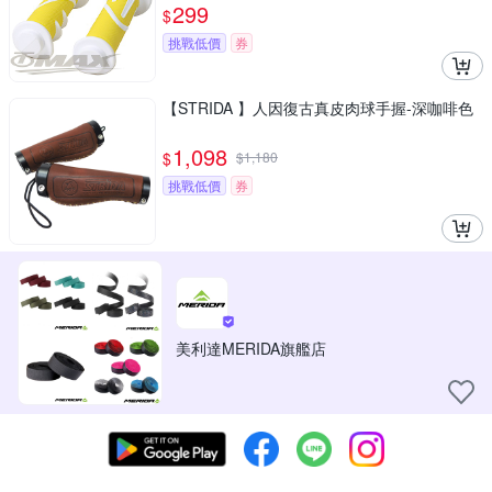
299
$
挑戰低價
券
【STRIDA 】人因復古真皮肉球手握-深咖啡色
1,098
$
$
1,180
挑戰低價
券
美利達MERIDA旗艦店