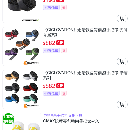
$
挑戰低價
券
《CICLOVATION》進階款皮質觸感手把帶 光澤
金屬系列
882
$
9折
挑戰低價
券
《CICLOVATION》進階款皮質觸感手把帶 漸層
系列
882
$
9折
挑戰低價
券
年輕時尚手把套 促銷下殺
OMAX按摩專利時尚手把套-2入