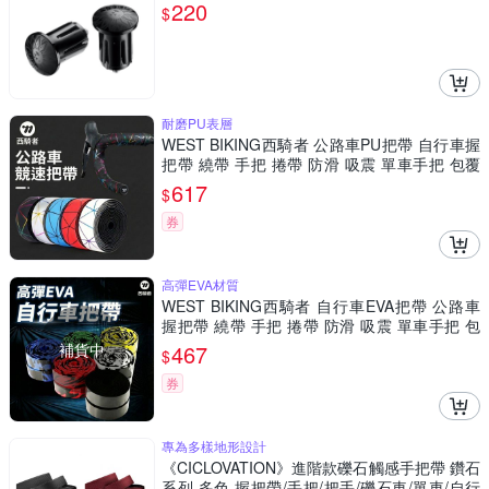
220
$
耐磨PU表層
WEST BIKING西騎者 公路車PU把帶 自行車握
把帶 繞帶 手把 捲帶 防滑 吸震 單車手把 包覆
帶 腳踏車
617
$
券
高彈EVA材質
WEST BIKING西騎者 自行車EVA把帶 公路車
握把帶 繞帶 手把 捲帶 防滑 吸震 單車手把 包
覆帶 腳踏車
補貨中
467
$
券
專為多樣地形設計
《CICLOVATION》進階款礫石觸感手把帶 鑽石
系列 多色 握把帶/手把/把手/礫石車/單車/自行