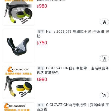
980
$
已售完
Hafny 2053-078 整組式手握+牛角組 握
商店
把
750
$
CICLOVATION自行車把帶｜進階款皮革
商店
觸感 黃漸變色
980
$
CICLOVATION自行車把帶｜寶麗觸感-宇
商店
宙迷霧