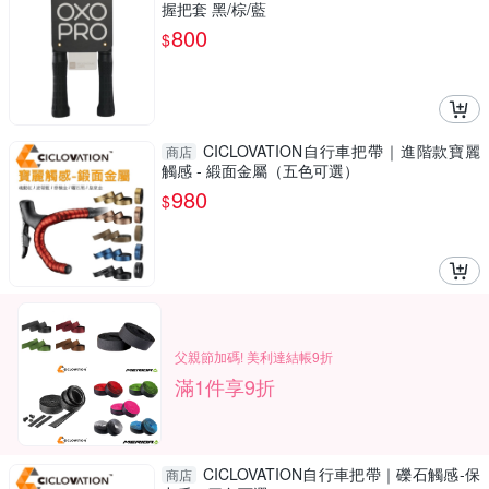
握把套 黑/棕/藍
800
$
CICLOVATION自行車把帶｜進階款寶麗
商店
觸感 - 緞面金屬（五色可選）
980
$
父親節加碼! 美利達結帳9折
滿1件享9折
CICLOVATION自行車把帶｜礫石觸感-保
商店