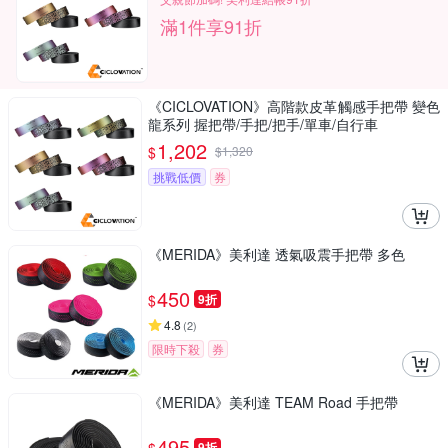
滿1件享91折
《CICLOVATION》高階款皮革觸感手把帶 變色
龍系列 握把帶/手把/把手/單車/自行車
1,202
$
$
1,320
挑戰低價
券
《MERIDA》美利達 透氣吸震手把帶 多色
450
$
9折
4.8
(
2
)
限時下殺
券
《MERIDA》美利達 TEAM Road 手把帶
495
9折