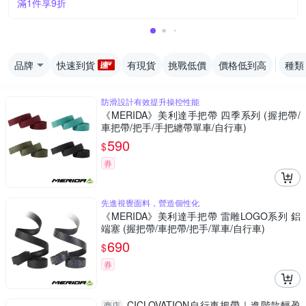
滿1件享9折
品牌
快速到貨
有現貨
挑戰低價
價格低到高
種類
防滑設計有效提升操控性能
《MERIDA》美利達手把帶 四季系列 (握把帶/
車把帶/把手/手把纏帶單車/自行車)
590
$
券
先進視覺面料，營造個性化
《MERIDA》美利達手把帶 雷雕LOGO系列 鋁
端塞 (握把帶/車把帶/把手/單車/自行車)
690
$
券
CICLOVATION自行車把帶｜進階款輕盈
商店