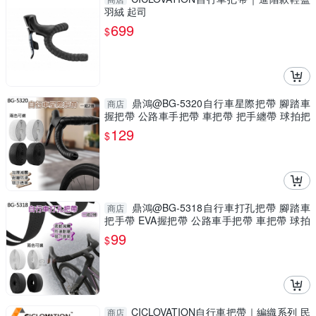
羽絨 起司
699
$
鼎鴻@BG-5320自行車星際把帶 腳踏車
商店
握把帶 公路車手把帶 車把帶 把手纏帶 球拍把
手帶
129
$
鼎鴻@BG-5318自行車打孔把帶 腳踏車
商店
把手帶 EVA握把帶 公路車手把帶 車把帶 球拍
把帶
99
$
CICLOVATION自行車把帶｜編織系列 民
商店