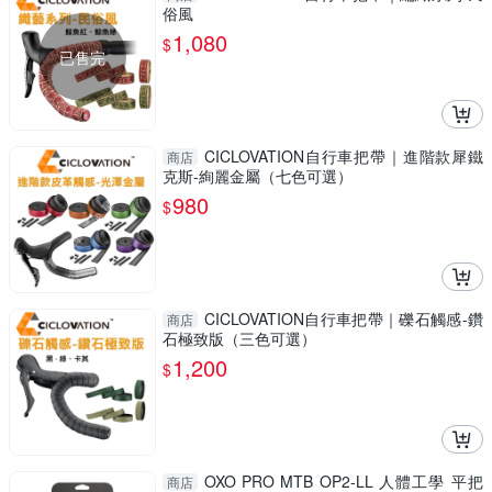
俗風
1,080
$
已售完
CICLOVATION自行車把帶｜進階款犀鐵
商店
克斯-絢麗金屬（七色可選）
980
$
CICLOVATION自行車把帶｜礫石觸感-鑽
商店
石極致版（三色可選）
1,200
$
OXO PRO MTB OP2-LL 人體工學 平把
商店