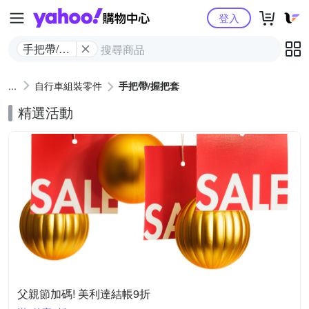
Yahoo購物中心
登入
手把帶/握
把套
自行車組裝零件
手把帶/握把套
精選活動
父親節加碼! 美利達結帳9折