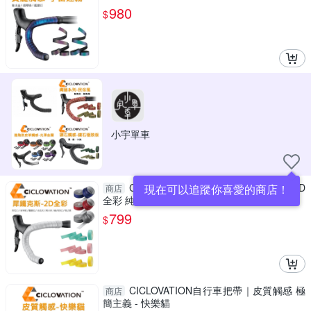
980
$
小宇單車
CICLOVATION自行車把帶｜犀鐵克斯 2D
現在可以追蹤你喜愛的商店！
商店
全彩 純色手把帶
799
$
CICLOVATION自行車把帶｜皮質觸感 極
商店
簡主義 - 快樂貓