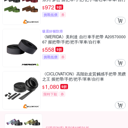
車
972
$
9折
挑戰低價
券
吸震好握防滑
《MERIDA》美利達 自行車手把帶 A20570000
67 握把帶/手把/把手/單車/自行車
558
$
9折
挑戰低價
券
《CICLOVATION》高階款皮質觸感手把帶 黑鑽
之王 握把帶/手把/把手/單車/自行車
1,080
$
9折
限時下殺
券
父親節加碼! 美利達結帳91折