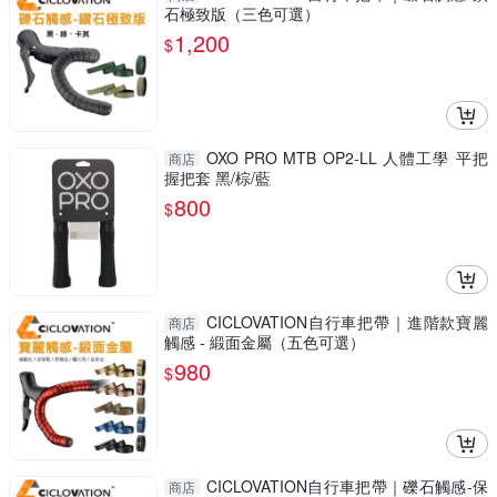
石極致版（三色可選）
1,200
$
OXO PRO MTB OP2-LL 人體工學 平把
商店
握把套 黑/棕/藍
800
$
CICLOVATION自行車把帶｜進階款寶麗
商店
觸感 - 緞面金屬（五色可選）
980
$
CICLOVATION自行車把帶｜礫石觸感-保
商店