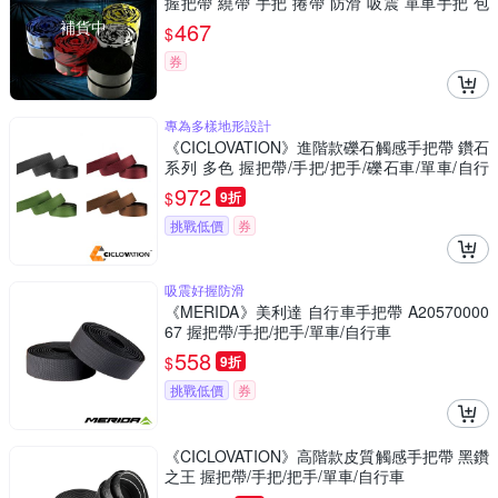
握把帶 繞帶 手把 捲帶 防滑 吸震 單車手把 包
覆帶 腳踏車
補貨中
467
$
券
專為多樣地形設計
《CICLOVATION》進階款礫石觸感手把帶 鑽石
系列 多色 握把帶/手把/把手/礫石車/單車/自行
車
972
$
9折
挑戰低價
券
吸震好握防滑
《MERIDA》美利達 自行車手把帶 A20570000
67 握把帶/手把/把手/單車/自行車
558
$
9折
挑戰低價
券
《CICLOVATION》高階款皮質觸感手把帶 黑鑽
之王 握把帶/手把/把手/單車/自行車