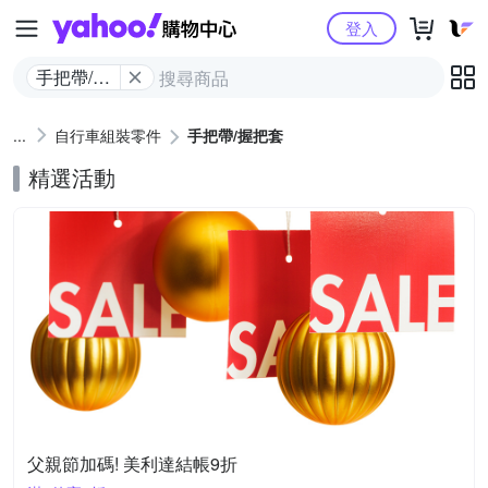
Yahoo購物中心
登入
手把帶/握
把套
自行車組裝零件
手把帶/握把套
精選活動
父親節加碼! 美利達結帳9折