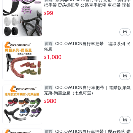
把手帶 EVA握把帶 公路車手把帶 車把帶 球拍
把帶
99
$
CICLOVATION自行車把帶｜編織系列 民
商店
俗風
1,080
$
CICLOVATION自行車把帶｜進階款犀鐵
商店
克斯-絢麗金屬（七色可選）
980
$
CICLOVATION自行車把帶｜礫石觸感-鑽
商店