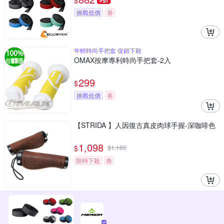
$
挑戰低價
券
年輕時尚手把套 促銷下殺
OMAX按摩專利時尚手把套-2入
299
$
挑戰低價
券
【STRIDA 】人因復古真皮肉球手握-深咖啡色
1,098
$
$
1,180
限時下殺
券