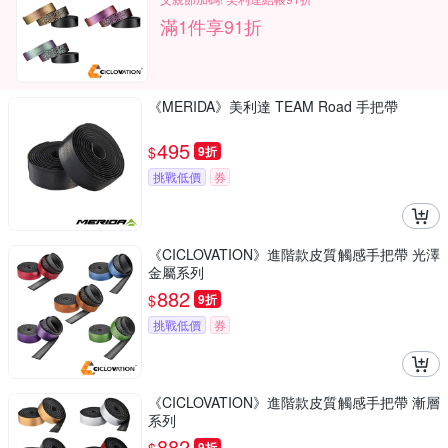
滿1件享91折
《MERIDA》美利達 TEAM Road 手把帶
495
$
9折
挑戰低價
券
《CICLOVATION》進階款皮質觸感手把帶 光澤
金屬系列
882
$
9折
挑戰低價
券
《CICLOVATION》進階款皮質觸感手把帶 漸層
系列
882
9折