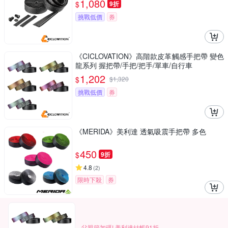
1,080
$
9折
挑戰低價
券
《CICLOVATION》高階款皮革觸感手把帶 變色
龍系列 握把帶/手把/把手/單車/自行車
1,202
$
$
1,320
挑戰低價
券
《MERIDA》美利達 透氣吸震手把帶 多色
450
$
9折
4.8
(
2
)
限時下殺
券
父親節加碼! 美利達結帳91折