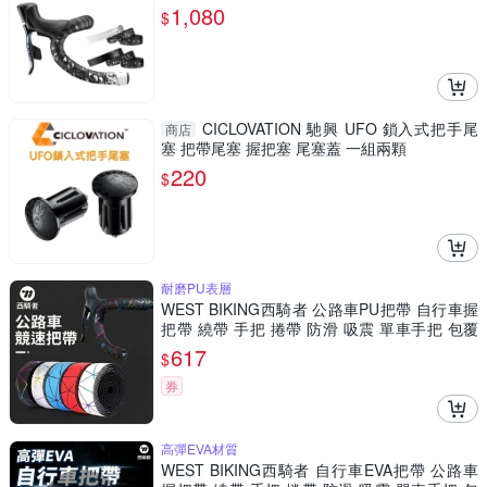
1,080
$
CICLOVATION 馳興 UFO 鎖入式把手尾
商店
塞 把帶尾塞 握把塞 尾塞蓋 一組兩顆
220
$
耐磨PU表層
WEST BIKING西騎者 公路車PU把帶 自行車握
把帶 繞帶 手把 捲帶 防滑 吸震 單車手把 包覆
帶 腳踏車
617
$
券
高彈EVA材質
WEST BIKING西騎者 自行車EVA把帶 公路車