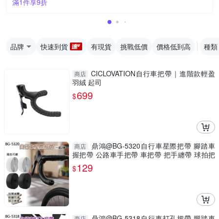
滿1件享9折
品牌
快速到貨
有現貨
挑戰低價
價格低到高
種類
CICLOVATION自行車把帶｜進階款輕盈
商店
羽絨 起司
699
$
鼎鴻@BG-5320自行車星際把帶 腳踏車
商店
握把帶 公路車手把帶 車把帶 把手纏帶 球拍把
手帶
129
$
鼎鴻@BG-5318自行車打孔把帶 腳踏車
商店