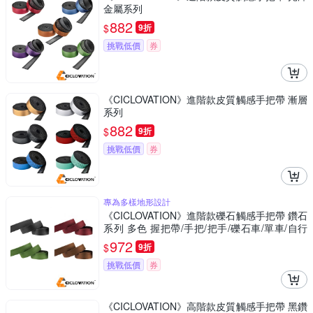
金屬系列
882
$
9折
挑戰低價
券
《CICLOVATION》進階款皮質觸感手把帶 漸層
系列
882
$
9折
挑戰低價
券
專為多樣地形設計
《CICLOVATION》進階款礫石觸感手把帶 鑽石
系列 多色 握把帶/手把/把手/礫石車/單車/自行
車
972
$
9折
挑戰低價
券
《CICLOVATION》高階款皮質觸感手把帶 黑鑽