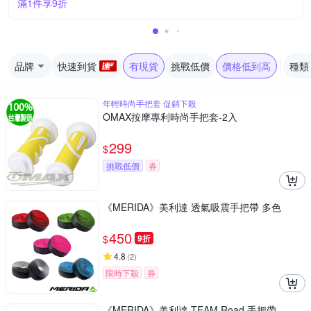
滿1件享9折
品牌
快速到貨
有現貨
挑戰低價
價格低到高
種類
年輕時尚手把套 促銷下殺
OMAX按摩專利時尚手把套-2入
299
$
挑戰低價
券
《MERIDA》美利達 透氣吸震手把帶 多色
450
$
9折
4.8
(
2
)
限時下殺
券
《MERIDA》美利達 TEAM Road 手把帶