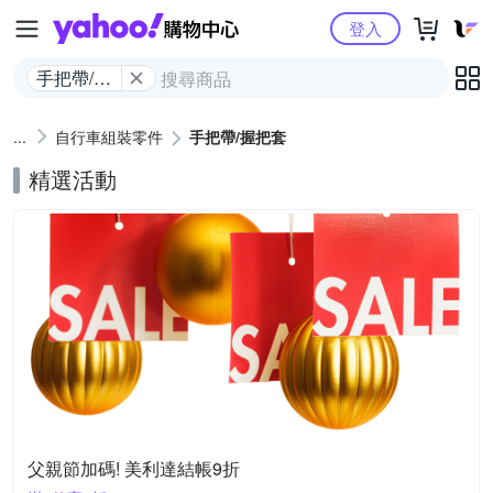
Yahoo購物中心
登入
手把帶/握
把套
自行車組裝零件
手把帶/握把套
精選活動
父親節加碼! 美利達結帳9折