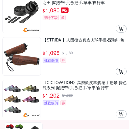
之王 握把帶/手把/把手/單車/自行車
1,080
$
9折
限時下殺
券
【STRIDA 】人因復古真皮肉球手握-深咖啡色
1,098
$
$
1,180
挑戰低價
券
《CICLOVATION》高階款皮革觸感手把帶 變色
龍系列 握把帶/手把/把手/單車/自行車
1,202
$
$
1,320
挑戰低價
券