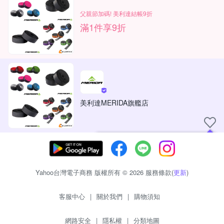
父親節加碼! 美利達結帳9折
滿1件享9折
美利達MERIDA旗艦店
現在可以追蹤你喜愛的商店！
Yahoo台灣電子商務 版權所有 © 2026 服務條款(
更新
)
客服中心
|
關於我們
|
購物須知
網路安全
|
隱私權
|
分類地圖