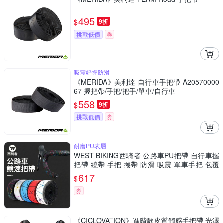
495
$
9折
挑戰低價
券
吸震好握防滑
《MERIDA》美利達 自行車手把帶 A20570000
67 握把帶/手把/把手/單車/自行車
558
$
9折
挑戰低價
券
耐磨PU表層
WEST BIKING西騎者 公路車PU把帶 自行車握
把帶 繞帶 手把 捲帶 防滑 吸震 單車手把 包覆
帶 腳踏車
617
$
券
《CICLOVATION》進階款皮質觸感手把帶 光澤