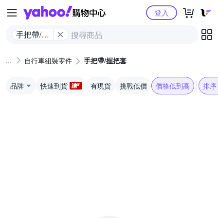
Yahoo購物中心
登入
手把帶/握
把套
自行車組裝零件
手把帶/握把套
品牌
快速到貨
有現貨
挑戰低價
價格低到高
排序