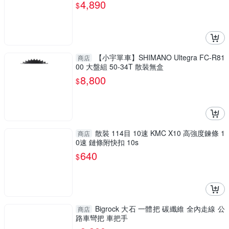
4,890
$
【小宇單車】SHIMANO Ultegra FC-R81
商店
00 大盤組 50-34T 散裝無盒
8,800
$
散裝 114目 10速 KMC X10 高強度鍊條 1
商店
0速 鏈條附快扣 10s
640
$
Bigrock 大石 一體把 碳纖維 全內走線 公
商店
路車彎把 車把手