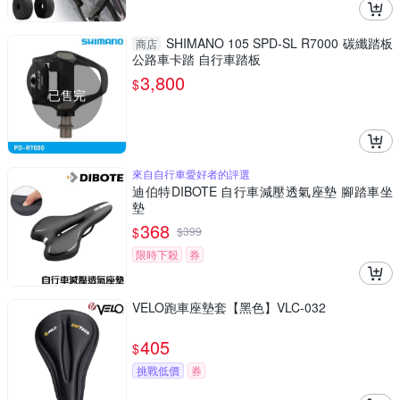
SHIMANO 105 SPD-SL R7000 碳纖踏板
商店
公路車卡踏 自行車踏板
3,800
$
已售完
來自自行車愛好者的評選
迪伯特DIBOTE 自行車減壓透氣座墊 腳踏車坐
墊
368
$
$
399
限時下殺
券
VELO跑車座墊套【黑色】VLC-032
405
$
挑戰低價
券