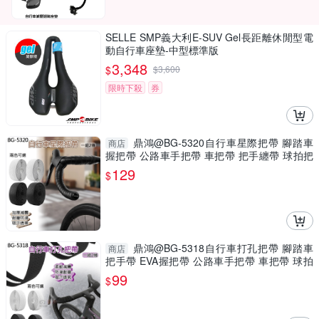
SELLE SMP義大利E-SUV Gel長距離休閒型電
動自行車座墊-中型標準版
3,348
$
$
3,600
限時下殺
券
鼎鴻@BG-5320自行車星際把帶 腳踏車
商店
握把帶 公路車手把帶 車把帶 把手纏帶 球拍把
手帶
129
$
鼎鴻@BG-5318自行車打孔把帶 腳踏車
商店
把手帶 EVA握把帶 公路車手把帶 車把帶 球拍
把帶
99
$