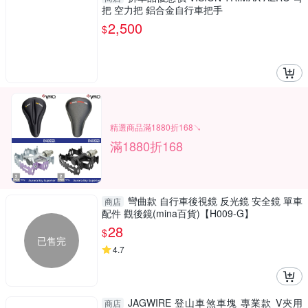
把 空力把 鋁合金自行車把手
2,500
$
精選商品滿1880折168↘
滿1880折168
彎曲款 自行車後視鏡 反光鏡 安全鏡 單車
商店
配件 觀後鏡(mina百貨)【H009-G】
28
$
已售完
4.7
JAGWIRE 登山車煞車塊 專業款 V夾用
商店