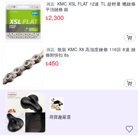
KMC XSL FLAT 12速 TL 超輕量 蠟鏈條
商店
平頂鏈條 銀
2,300
$
散裝 KMC X8 高強度鍊條 116目 8速 鏈
商店
條附快扣 8s
450
$
尋寶趣嚴選