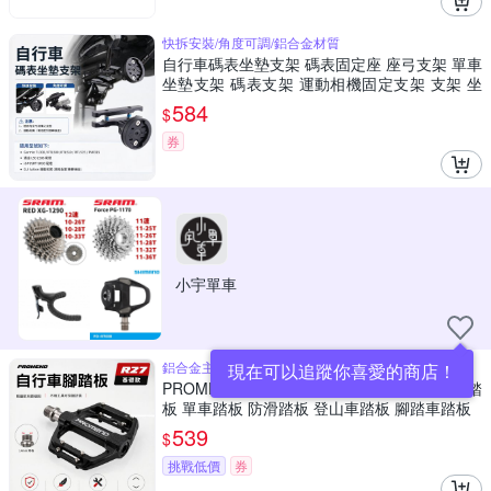
快拆安裝/角度可調/鋁合金材質
自行車碼表坐墊支架 碼表固定座 座弓支架 單車
坐墊支架 碼表支架 運動相機固定支架 支架 坐
墊支架 自行車配件
584
$
券
小宇單車
鋁合金主體/通用安裝尺寸/輕量設計
現在可以追蹤你喜愛的商店！
PROMEND 培林自行車踏板 基礎款 鋁合金踏
板 單車踏板 防滑踏板 登山車踏板 腳踏車踏板
539
$
挑戰低價
券