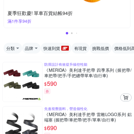
夏季狂歡慶! 單車百貨結帳94折
滿1件享94折
分類
品牌
快速到貨
有現貨
挑戰低價
價格低到
防滑設計有效提升操控性能
《MERIDA》美利達手把帶 四季系列 (握把帶/
車把帶/把手/手把纏帶單車/自行車)
590
$
券
先進視覺面料，營造個性化
《MERIDA》美利達手把帶 雷雕LOGO系列 鋁
端塞 (握把帶/車把帶/把手/單車/自行車)
690
$