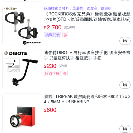
碳纖維複合材料，重量輕、強度高、耐磨損
《ROCKBROS洛克兄弟》極輕量碳纖踏板組
含扣片(SPD卡踏/碳纖面版/鈦軸/腳踏/單車踏板)
2,700
$
$
2,999
挑戰低價
券
迪伯特DIBOTE 自行車後座扶手把 後座安全扶
手 兒童座椅扶手 後座把手 手把
230
$
$
249
限時下殺
券
TRIPEAK 鍍黑陶瓷混和培林 6802 15 x 2
商店
4 x 5MM HUB BEARING
600
$