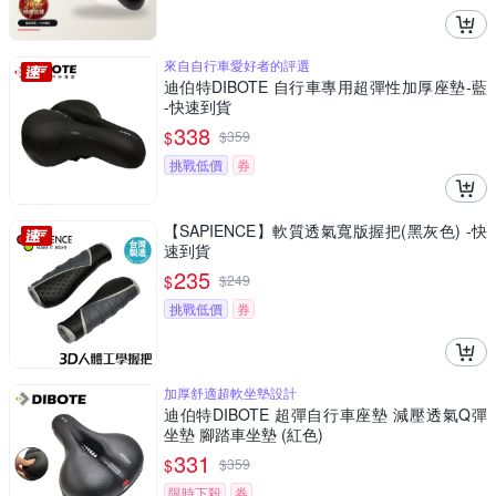
來自自行車愛好者的評選
迪伯特DIBOTE 自行車專用超彈性加厚座墊-藍
-快速到貨
338
$
$
359
挑戰低價
券
【SAPIENCE】軟質透氣寬版握把(黑灰色) -快
速到貨
235
$
$
249
挑戰低價
券
加厚舒適超軟坐墊設計
迪伯特DIBOTE 超彈自行車座墊 減壓透氣Q彈
坐墊 腳踏車坐墊 (紅色)
331
$
$
359
限時下殺
券