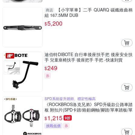
【小宇單車】二手 QUARQ 碳纖維曲柄
商店
組 167.5MM DUB
5,200
$
迪伯特DIBOTE 自行車後座扶手把 後座安全扶
手 兒童座椅扶手 後座把手 手把 -快速到貨
249
$
券
SPD系統提升踏頻、穩定性極高
《ROCKBROS洛克兄弟》SPD升級款公路車踏
板 附扣片(SPD卡踏/鉻鉬鋼軸/腳踏/單車踏板/單
車)
1,215
$
9折
挑戰低價
券