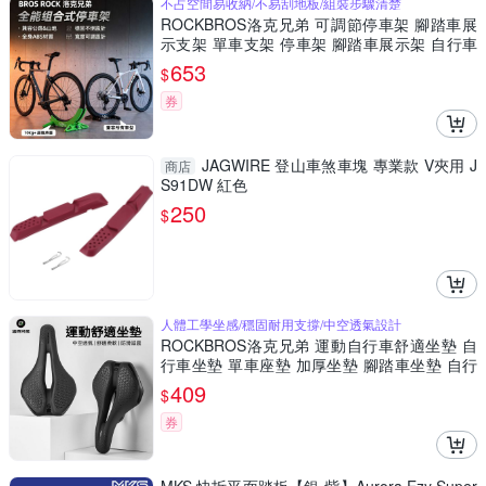
不占空間易收納/不易刮地板/組裝步驟清楚
ROCKBROS洛克兄弟 可調節停車架 腳踏車展
示支架 單車支架 停車架 腳踏車展示架 自行車
停車架
653
$
券
JAGWIRE 登山車煞車塊 專業款 V夾用 J
商店
S91DW 紅色
250
$
人體工學坐感/穩固耐用支撐/中空透氣設計
ROCKBROS洛克兄弟 運動自行車舒適坐墊 自
行車坐墊 單車座墊 加厚坐墊 腳踏車坐墊 自行
車減震坐墊
409
$
券