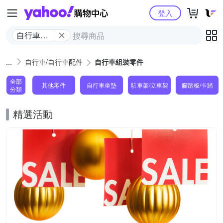
Yahoo購物中心
登入
自行車組
裝零件
自行車/自行車配件
自行車組裝零件
全部
其他零件
自行車坐墊
駐車架/立車架
腳踏板/卡踏
分類
精選活動