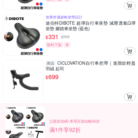
加厚舒適超軟坐墊設計
迪伯特DIBOTE 超彈自行車座墊 減壓透氣Q彈
坐墊 腳踏車坐墊 (藍色)
331
$
$
359
限時下殺
券
CICLOVATION自行車把帶｜進階款輕盈
商店
羽絨 起司
699
$
父親節加碼! 車用百貨結帳92折
滿1件享92折