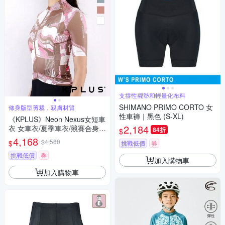
支撐性襯墊和輕量化布料
SHIMANO PRIMO CORTO 女
修身版型剪裁，親膚材質
性車褲｜黑色 (S-XL)
《KPLUS》Neon Nexus女短車
2,184
衣 女車衣/夏季車衣/競賽合身/
84折
$
自行車/運動/車服
4,168
$4,580
$
挑戰低價
券
挑戰低價
券
加入購物車
加入購物車