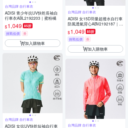
台灣品牌 自行車衣
台灣品牌 自行車衣
ADISI 青少年抗UV快乾長袖自
行車衣ABL2192203｜蜜粉橘
ADISI 女15D羽量超撥水自行車
防風透氣背心ABV2192187｜炫
1,049
85折
$
麗桃紅
1,049
85折
$
挑戰低價
券
挑戰低價
券
加入購物車
加入購物車
台灣品牌 自行車衣
台灣品牌 自行車衣
ADISI 女抗UV快乾短袖自行車