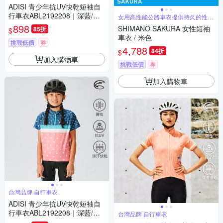
ADISI 青少年抗UV快乾短袖自
行車衣ABL2192208｜深藍/薄
女用高性能公路車衣提供持久的性能
與舒適性
荷綠
898
SHIMANO SAKURA 女性短袖
85折
$
車衣 / 米色
挑戰低價
券
4,788
84折
$
加入購物車
挑戰低價
券
加入購物車
台灣品牌 自行車衣
ADISI 青少年抗UV快乾短袖自
行車衣ABL2192208｜深藍/櫻
台灣品牌 自行車衣
粉