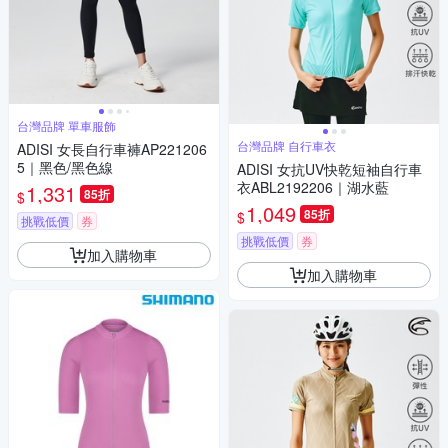
台灣品牌 單車服飾
台灣品牌 自行車衣
ADISI 女長自行車褲AP221206
5｜黑色/黑色線
ADISI 女抗UV快乾短袖自行車
衣ABL2192206｜湖水藍
1,331
85折
$
1,049
85折
$
挑戰低價
券
挑戰低價
券
加入購物車
加入購物車