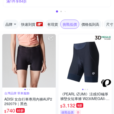
滿1件享84折
品牌
快速到貨
有現貨
挑戰低價
價格低到高
尺寸
台灣品牌 單車服飾
《PEARL iZUMi》涼感3D極厚
褲墊女短車褲 W230MEGAII-1
ADISI 女自行車專用內褲AUP2
黑 抗UV Coldshade 日本製/初
292079｜黑色
3,132
9折
$
學者/長途/自行車/運動
740
85折
$
挑戰低價
券