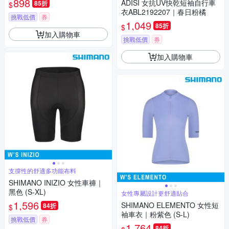
898
ADISI 女抗UV快乾短袖自行車
85折
$
衣ABL2192207｜春日粉橘
挑戰低價
券
1,049
85折
$
加入購物車
挑戰低價
券
加入購物車
支撐性的舒適多功能布料
SHIMANO INIZIO 女性車褲｜
黑色 (S-XL)
女性專屬設計更舒適貼合
1,596
SHIMANO ELEMENTO 女性短
84折
$
袖車衣｜粉紫色 (S-L)
挑戰低價
券
1,764
84折