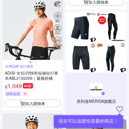
加入購物車
台灣品牌 自行車衣
ADISI 女抗UV快乾短袖自行車
衣ABL2192206｜薔薇粉橘
1,049
85折
$
挑戰低價
券
美利達MERIDA旗艦店
加入購物車
現在可以追蹤你喜愛的商店！