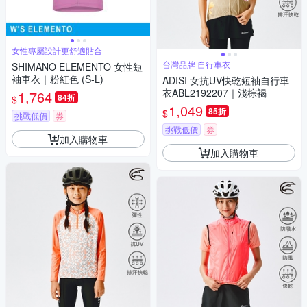
女性專屬設計更舒適貼合
台灣品牌 自行車衣
SHIMANO ELEMENTO 女性短
袖車衣｜粉紅色 (S-L)
ADISI 女抗UV快乾短袖自行車
衣ABL2192207｜淺棕褐
1,764
84折
$
1,049
85折
$
挑戰低價
券
挑戰低價
券
加入購物車
加入購物車