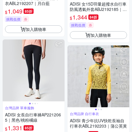
衣ABL2192207｜月白藍
ADISI 女15D羽量超撥水自行車
防風透氣外套ABJ2192185｜炫
1,049
85折
$
麗桃紅
1,344
84折
$
挑戰低價
券
挑戰低價
券
加入購物車
加入購物車
台灣品牌 單車服飾
台灣品牌 自行車衣
ADISI 女長自行車褲AP221206
5｜黑色/桃粉橘線
ADISI 青少年抗UV快乾長袖自
行車衣ABL2192203｜蒲公英黃
1,331
85折
$