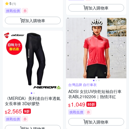
5
(
1
)
加入購物車
挑戰低價
券
加入購物車
台灣品牌 自行車衣
ADISI 女抗UV快乾短袖自行車
衣ABL2192206｜熱情洋紅
《MERIDA》美利達自行車透氣
1,049
女長車褲 3D矽膠墊
85折
$
2,565
9折
$
挑戰低價
券
挑戰低價
券
加入購物車
加入購物車