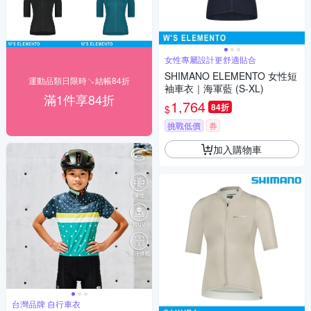
女性專屬設計更舒適貼合
SHIMANO ELEMENTO 女性短
運動品類日限時↘結帳84折
袖車衣｜海軍藍 (S-XL)
滿1件享84折
1,764
84折
$
挑戰低價
券
加入購物車
台灣品牌 自行車衣