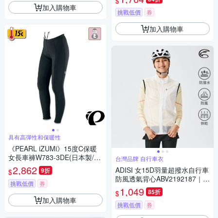
$
加入購物車
挑戰低價
券
加入購物車
具有高彈性和保暖性
《PEARL iZUMi》15度C保暖
女長車褲W783-3DE(日本製/刷
台灣品牌 自行車衣
毛車褲/保暖車褲/吸汗速乾/秋
2,862
ADISI 女15D羽量超撥水自行車
9折
$
冬/入門款/單車/運動)
防風透氣背心ABV2192187｜透
挑戰低價
券
明白
1,049
85折
$
加入購物車
挑戰低價
券