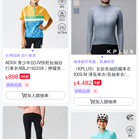
台灣品牌 自行車衣
修身版型剪裁，親膚材質
ADISI 青少年抗UV快乾短袖自
行車衣ABL2192208｜檸檬黃/
《KPLUS》女款長袖防曬車衣
蔚藍
XXS-M 薄長車衣/長袖車衣/女
898
85折
$
車衣/競賽合身版型/運動/單車/
4,482
9折
$
挑戰低價
券
車服
挑戰低價
券
加入購物車
加入購物車