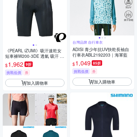
台灣品牌 自行車衣
ADISI 青少年抗UV快乾長袖自
《PEARL iZUMi》吸汗速乾女
行車衣ABL2192203｜海軍藍
短車褲W200-3DE 透氣 吸汗 日
本製 女車褲/單車/飛輪課/運動/
1,049
1,962
85折
$
9折
$
入門款
挑戰低價
券
挑戰低價
券
加入購物車
加入購物車