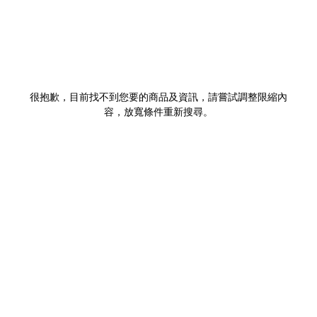
很抱歉，目前找不到您要的商品及資訊，請嘗試調整限縮內
容，放寬條件重新搜尋。