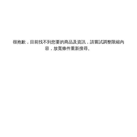
很抱歉，目前找不到您要的商品及資訊，請嘗試調整限縮內
容，放寬條件重新搜尋。