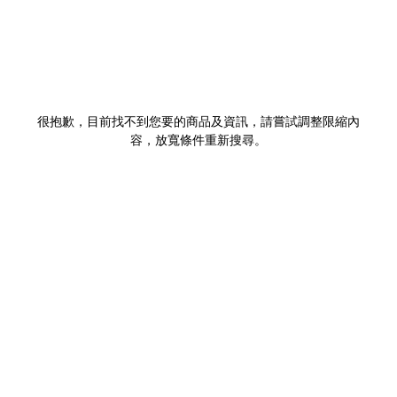
很抱歉，目前找不到您要的商品及資訊，請嘗試調整限縮內
容，放寬條件重新搜尋。