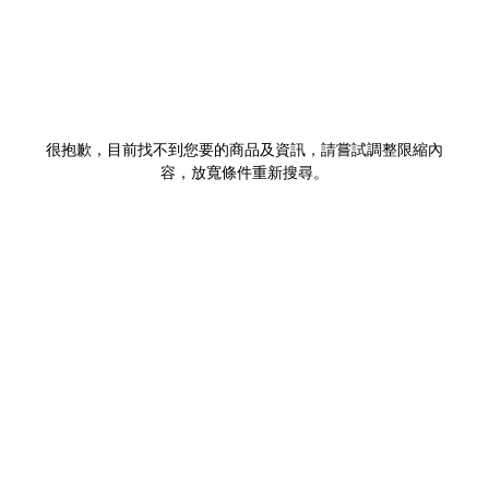
很抱歉，目前找不到您要的商品及資訊，請嘗試調整限縮內
容，放寬條件重新搜尋。