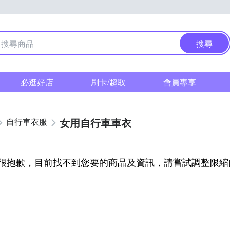
搜尋
必逛好店
刷卡/超取
會員專享
女用自行車車衣
自行車衣服
很抱歉，目前找不到您要的商品及資訊，請嘗試調整限縮