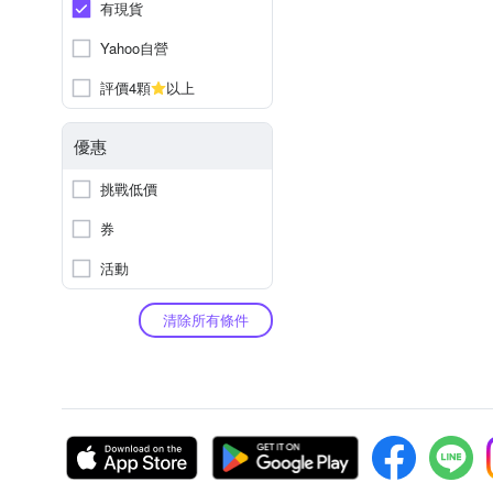
有現貨
Yahoo自營
評價4顆
以上
優惠
挑戰低價
券
活動
清除所有條件