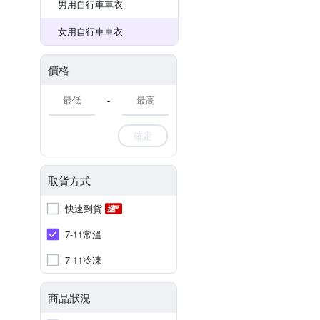
男用自行車車衣
女用自行車車衣
價格
-
確定
取貨方式
快速到貨
7-11常溫
7-11冷凍
商品狀況