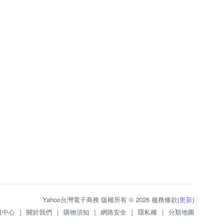
Yahoo台灣電子商務 版權所有 © 2026 服務條款(
更新
)
服中心
|
關於我們
|
購物須知
|
網路安全
|
隱私權
|
分類地圖