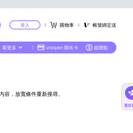
購物車
帳號綁定送
登入
看更多
uniopen 聯名卡
超贈點
內容，放寬條件重新搜尋。