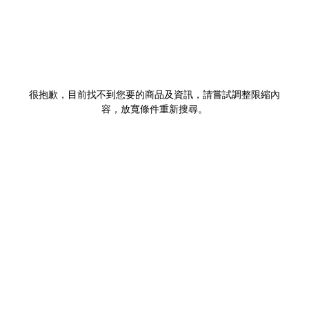
很抱歉，目前找不到您要的商品及資訊，請嘗試調整限縮內
容，放寬條件重新搜尋。