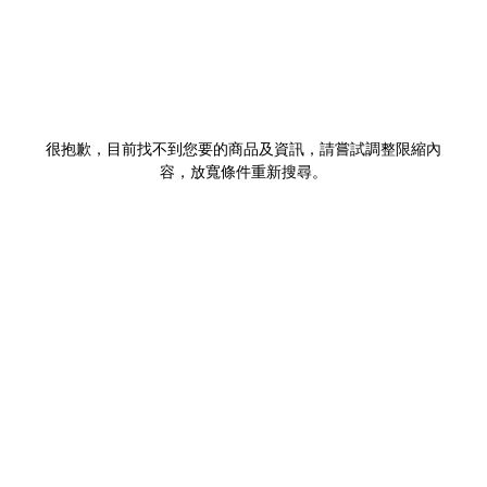
很抱歉，目前找不到您要的商品及資訊，請嘗試調整限縮內
容，放寬條件重新搜尋。