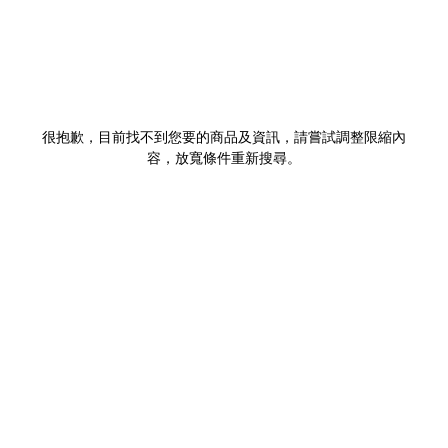
很抱歉，目前找不到您要的商品及資訊，請嘗試調整限縮內
容，放寬條件重新搜尋。