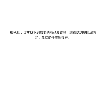
很抱歉，目前找不到您要的商品及資訊，請嘗試調整限縮內
容，放寬條件重新搜尋。