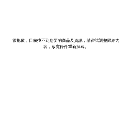
很抱歉，目前找不到您要的商品及資訊，請嘗試調整限縮內
容，放寬條件重新搜尋。