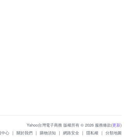
Yahoo台灣電子商務 版權所有 © 2026 服務條款(
更新
)
服中心
|
關於我們
|
購物須知
|
網路安全
|
隱私權
|
分類地圖