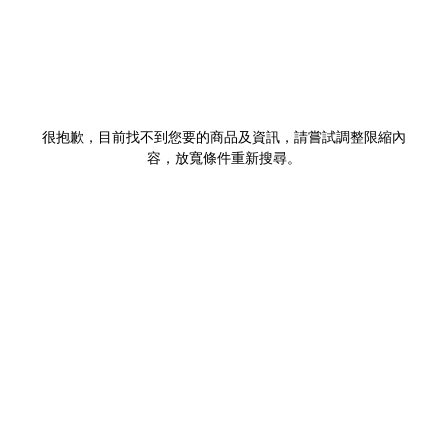
很抱歉，目前找不到您要的商品及資訊，請嘗試調整限縮內
容，放寬條件重新搜尋。