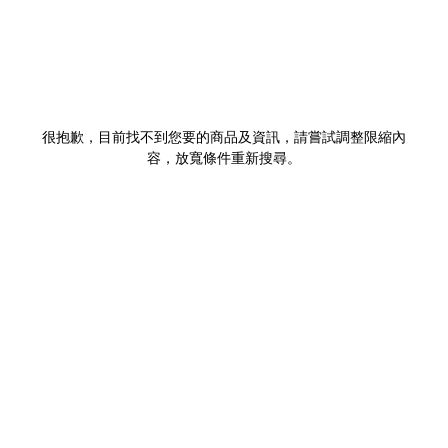
很抱歉，目前找不到您要的商品及資訊，請嘗試調整限縮內
容，放寬條件重新搜尋。