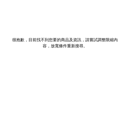
很抱歉，目前找不到您要的商品及資訊，請嘗試調整限縮內
容，放寬條件重新搜尋。