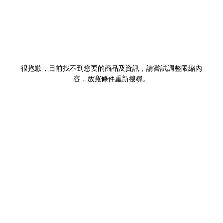
很抱歉，目前找不到您要的商品及資訊，請嘗試調整限縮內
容，放寬條件重新搜尋。