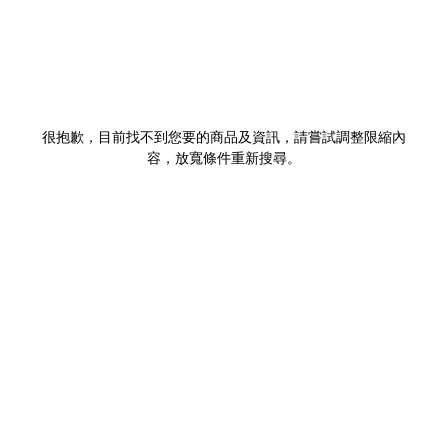
很抱歉，目前找不到您要的商品及資訊，請嘗試調整限縮內
容，放寬條件重新搜尋。