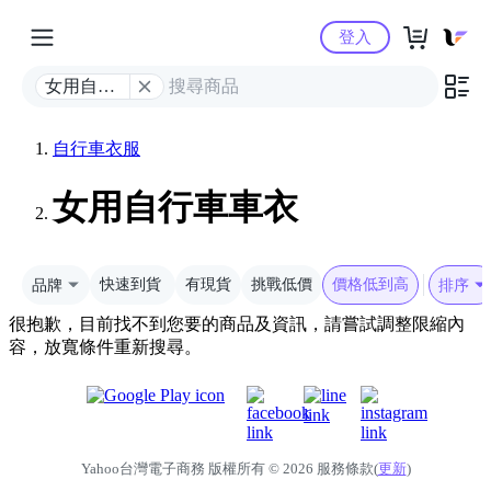
Yahoo購物中心
登入
女用自行
車車衣
自行車衣服
女用自行車車衣
品牌
快速到貨
有現貨
挑戰低價
價格低到高
排序
很抱歉，目前找不到您要的商品及資訊，請嘗試調整限縮內
容，放寬條件重新搜尋。
Yahoo台灣電子商務 版權所有 © 2026 服務條款(
更新
)