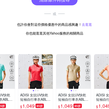
或
也許你會對這些價格優惠中的商品感興趣！
去逛逛
你也能逛逛其他Yahoo服務的相關商品
抗UV快乾
ADISI 女抗UV快乾
ADISI 女抗UV快乾
ADISI
ABL21
短袖自行車衣ABL21
短袖自行車衣ABL21
短袖自行
湖水藍
92206｜熱情洋紅
92207｜淺棕褐
9220
1,049
1,049
1,04
85折
85折
85折
$
$
$