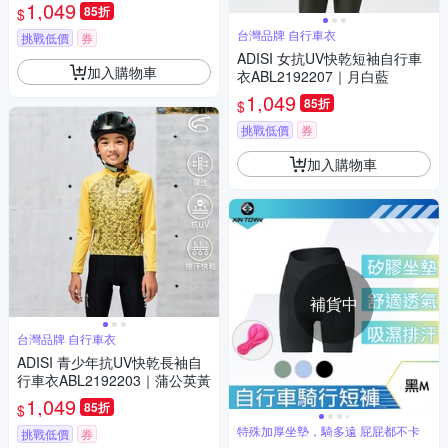
1,049
85折
$
台灣品牌 自行車衣
挑戰低價
券
ADISI 女抗UV快乾短袖自行車
加入購物車
衣ABL2192207｜月白藍
1,049
85折
$
挑戰低價
券
加入購物車
補貨中
台灣品牌 自行車衣
ADISI 青少年抗UV快乾長袖自
行車衣ABL2192203｜蒲公英黃
1,049
85折
$
特殊加厚坐墊，騎多遠 屁屁都不卡
挑戰低價
券