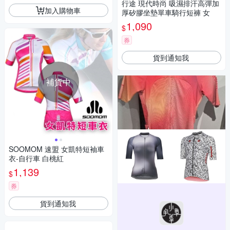
行途 現代時尚 吸濕排汗高彈加
加入購物車
厚矽膠坐墊單車騎行短褲 女
1,090
$
券
貨到通知我
補貨中
SOOMOM 速盟 女凱特短袖車
衣-自行車 白桃紅
1,139
$
券
貨到通知我