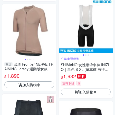
公路車運動型
出清 Frontier NERVE TR
商店
SHIMANO 女性吊帶車褲 INIZI
AINING Jersey 運動版女款車
O｜黑色 S-XL (單車褲 自行車
衣 (珊瑚粉)
褲 公路車褲 吊帶褲)
1,890
1,932
$
84折
$
限時下殺
券
加入購物車
加入購物車