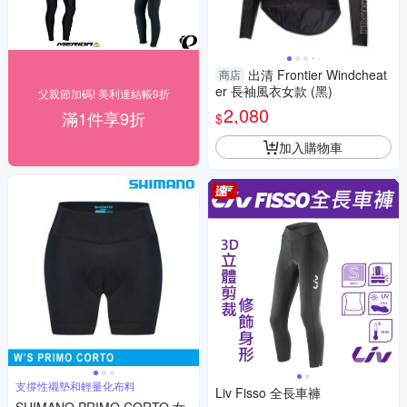
出清 Frontier Windcheat
商店
er 長袖風衣女款 (黑)
父親節加碼! 美利達結帳9折
2,080
滿1件享9折
$
加入購物車
支撐性襯墊和輕量化布料
Liv Fisso 全長車褲