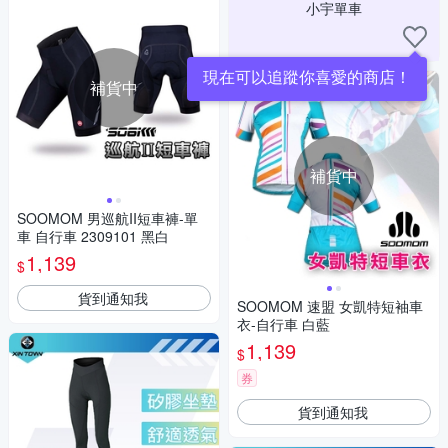
小宇單車
現在可以追蹤你喜愛的商店！
補貨中
補貨中
SOOMOM 男巡航II短車褲-單
車 自行車 2309101 黑白
1,139
$
貨到通知我
SOOMOM 速盟 女凱特短袖車
衣-自行車 白藍
1,139
$
券
貨到通知我