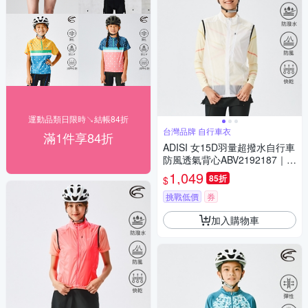
運動品類日限時↘結帳84折
台灣品牌 自行車衣
滿1件享84折
ADISI 女15D羽量超撥水自行車
防風透氣背心ABV2192187｜透
明白
1,049
85折
$
挑戰低價
券
加入購物車