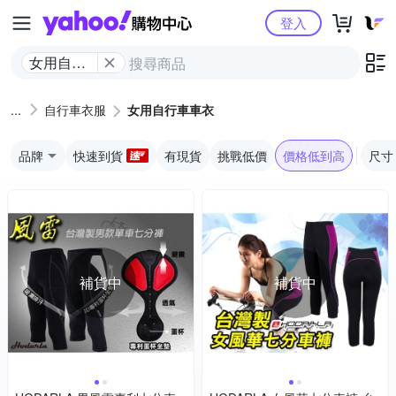
Yahoo購物中心
登入
女用自行
車車衣
自行車衣服
女用自行車車衣
品牌
快速到貨
有現貨
挑戰低價
價格低到高
尺寸
補貨中
補貨中