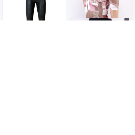
《PEARL iZUMi》涼感抗UV女
長車褲 W228-3DNP 透氣 吸汗
父親節加碼! 美利達結帳91折
日本製 防曬/環島/單車/運動
3,402
9折
$
滿1件享91折
限時下殺
券
加入購物車
補貨中
補貨中