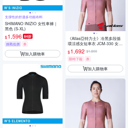
支撐性的舒適多功能布料
SHIMANO INIZIO 女性車褲｜
黑色 (S-XL)
1,596
84折
$
《Atlas亞特力士》冷黑多段循
環涼感女短車衣 JCM-330 女車
挑戰低價
券
衣/防曬/透氣/自行車/運動/車服/
1,692
$1,800
$
加入購物車
單車上衣
限時下殺
券
加入購物車