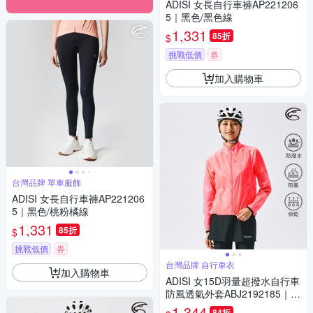
ADISI 女長自行車褲AP221206
5｜黑色/黑色線
1,331
85折
$
挑戰低價
券
加入購物車
台灣品牌 單車服飾
ADISI 女長自行車褲AP221206
5｜黑色/桃粉橘線
1,331
85折
$
挑戰低價
券
台灣品牌 自行車衣
加入購物車
ADISI 女15D羽量超撥水自行車
防風透氣外套ABJ2192185｜炫
麗桃紅
1,344
84折