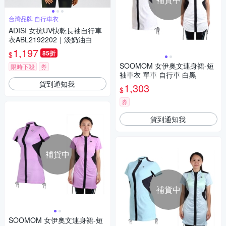
台灣品牌 自行車衣
ADISI 女抗UV快乾長袖自行車
衣ABL2192202｜淡奶油白
1,197
85折
$
SOOMOM 女伊奧文連身裙-短
限時下殺
券
袖車衣 單車 自行車 白黑
貨到通知我
1,303
$
券
貨到通知我
補貨中
補貨中
SOOMOM 女伊奧文連身裙-短