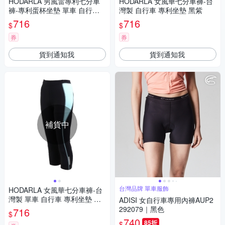
HODARLA 男風雷專利七分車
HODARLA 女風華七分車褲-台
褲-專利蛋杯坐墊 單車 自行車
灣製 自行車 專利坐墊 黑紫
長褲 台灣製 2202401 黑白
716
716
$
$
券
券
貨到通知我
貨到通知我
補貨中
台灣品牌 單車服飾
HODARLA 女風華七分車褲-台
灣製 單車 自行車 專利坐墊 黑
ADISI 女自行車專用內褲AUP2
水藍
292079｜黑色
716
$
740
85折
$