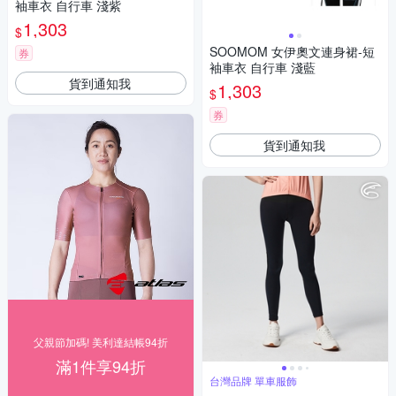
袖車衣 自行車 淺紫
1,303
$
SOOMOM 女伊奧文連身裙-短
券
袖車衣 自行車 淺藍
貨到通知我
1,303
$
券
貨到通知我
父親節加碼! 美利達結帳94折
滿1件享94折
台灣品牌 單車服飾