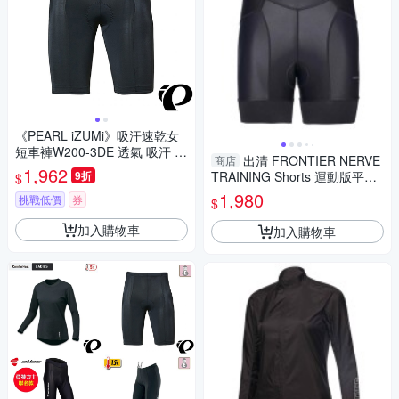
《PEARL iZUMi》吸汗速乾女
短車褲W200-3DE 透氣 吸汗 日
出清 FRONTIER NERVE
商店
本製 女車褲/單車/飛輪課/運動/
1,962
9折
TRAINING Shorts 運動版平口
$
入門款
女款短褲
1,980
挑戰低價
券
$
加入購物車
加入購物車