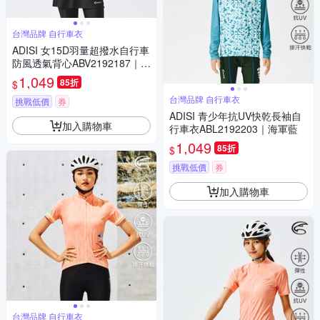
台灣品牌 自行車衣
ADISI 女15D羽量超撥水自行車
防風透氣背心ABV2192187｜炫
麗桃紅
1,049
85折
$
台灣品牌 自行車衣
挑戰低價
券
ADISI 青少年抗UV快乾長袖自
加入購物車
行車衣ABL2192203｜海軍藍
1,049
85折
$
挑戰低價
券
加入購物車
台灣品牌 自行車衣