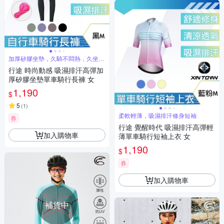
加厚矽膠坐墊，久騎不悶熱，久坐也
舒服
行途 時尚動感 吸濕排汗高彈加
厚矽膠坐墊單車騎行長褲 女
1,190
$
5
(
1
)
柔軟輕薄，吸濕排汗修身短袖
券
行途 覺醒時代 吸濕排汗高彈輕
加入購物車
薄單車騎行短袖上衣 女
1,190
$
券
加入購物車
補貨中