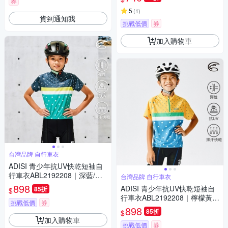
券
5
(
1
)
貨到通知我
挑戰低價
券
加入購物車
台灣品牌 自行車衣
ADISI 青少年抗UV快乾短袖自
行車衣ABL2192208｜深藍/薄
台灣品牌 自行車衣
荷綠
898
ADISI 青少年抗UV快乾短袖自
85折
$
行車衣ABL2192208｜檸檬黃/
挑戰低價
券
蔚藍
898
85折
$
加入購物車
挑戰低價
券