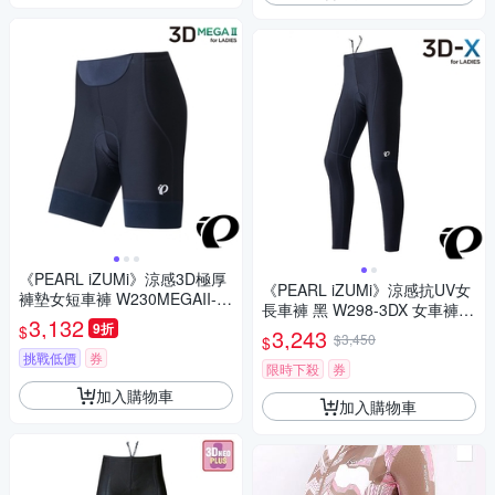
《PEARL iZUMi》涼感3D極厚
《PEARL iZUMi》涼感抗UV女
褲墊女短車褲 W230MEGAII-1
長車褲 黑 W298-3DX 女車褲/
黑 抗UV Coldshade 日本製/初
3,132
9折
涼感/防曬/吸汗/透氣/環島/單車/
$
3,243
學者/長途/自行車/運動
$3,450
$
運動
挑戰低價
券
限時下殺
券
加入購物車
加入購物車