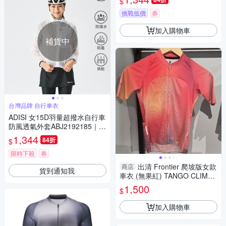
$
挑戰低價
券
加入購物車
補貨中
台灣品牌 自行車衣
ADISI 女15D羽量超撥水自行車
防風透氣外套ABJ2192185｜透
明白
1,344
84折
$
限時下殺
券
出清 Frontier 爬坡版女款
商店
貨到通知我
車衣 (無果紅) TANGO CLIMBE
R jersey
1,500
$
加入購物車