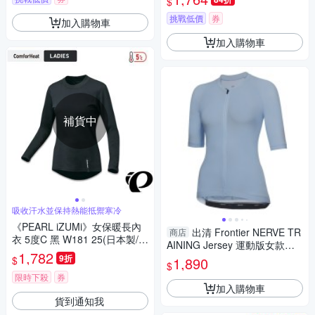
$
挑戰低價
券
加入購物車
加入購物車
補貨中
吸收汗水並保持熱能抵禦寒冷
《PEARL iZUMi》女保暖長內
出清 Frontier NERVE TR
商店
衣 5度C 黑 W181 25(日本製/保
AINING Jersey 運動版女款車
暖/秋冬/寒流/季節交替/吸汗速
1,782
衣 (水藍)
9折
$
1,890
乾/自行車/日本製)
$
限時下殺
券
加入購物車
貨到通知我