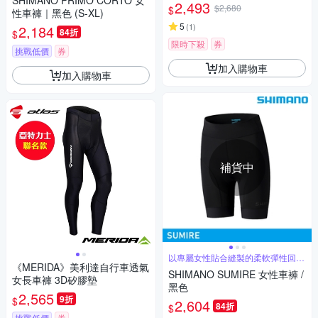
SHIMANO PRIMO CORTO 女
2,493
$2,680
$
性車褲｜黑色 (S-XL)
5
(
1
)
2,184
84折
$
限時下殺
券
挑戰低價
券
加入購物車
加入購物車
補貨中
以專屬女性貼合縫製的柔軟彈性回收
《MERIDA》美利達自行車透氣
材質
SHIMANO SUMIRE 女性車褲 /
女長車褲 3D矽膠墊
黑色
2,565
9折
$
2,604
84折
$
挑戰低價
券