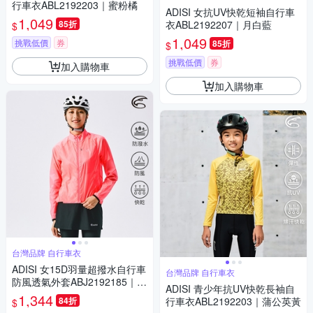
行車衣ABL2192203｜蜜粉橘
ADISI 女抗UV快乾短袖自行車
1,049
85折
衣ABL2192207｜月白藍
$
1,049
挑戰低價
券
85折
$
挑戰低價
券
加入購物車
加入購物車
台灣品牌 自行車衣
ADISI 女15D羽量超撥水自行車
台灣品牌 自行車衣
防風透氣外套ABJ2192185｜炫
ADISI 青少年抗UV快乾長袖自
麗桃紅
1,344
84折
行車衣ABL2192203｜蒲公英黃
$