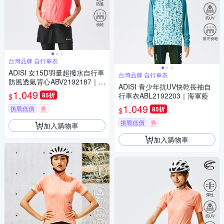
台灣品牌 自行車衣
ADISI 女15D羽量超撥水自行車
台灣品牌 自行車衣
防風透氣背心ABV2192187｜炫
ADISI 青少年抗UV快乾長袖自
麗桃紅
1,049
85折
行車衣ABL2192203｜海軍藍
$
1,049
挑戰低價
券
85折
$
挑戰低價
券
加入購物車
加入購物車