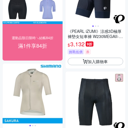
《PEARL iZUMi》涼感3D極厚
褲墊女短車褲 W230MEGAII-1
運動品類日限時↘結帳84折
黑 抗UV Coldshade 日本製/初
3,132
9折
滿1件享84折
$
學者/長途/自行車/運動
挑戰低價
券
加入購物車