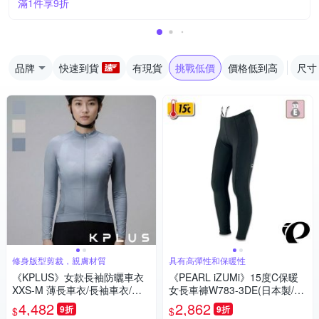
滿1件享9折
品牌
快速到貨
有現貨
挑戰低價
價格低到高
尺寸
修身版型剪裁，親膚材質
具有高彈性和保暖性
《KPLUS》女款長袖防曬車衣
《PEARL iZUMi》15度C保暖
XXS-M 薄長車衣/長袖車衣/女
女長車褲W783-3DE(日本製/刷
車衣/競賽合身版型/運動/單車/
毛車褲/保暖車褲/吸汗速乾/秋
4,482
2,862
9折
9折
$
$
車服
冬/入門款/單車/運動)