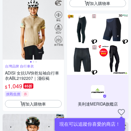
加入購物車
台灣品牌 自行車衣
ADISI 女抗UV快乾短袖自行車
衣ABL2192207｜淺棕褐
1,049
85折
$
挑戰低價
券
加入購物車
美利達MERIDA旗艦店
現在可以追蹤你喜愛的商店！