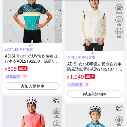
台灣品牌 自行車衣
ADISI 青少年抗UV快乾短袖自
台灣品牌 自行車衣
行車衣ABL2192208｜深藍/薄
ADISI 女15D羽量超撥水自行車
荷綠
898
85折
防風透氣背心ABV2192187｜透
$
明白
1,049
挑戰低價
券
85折
$
挑戰低價
券
加入購物車
加入購物車