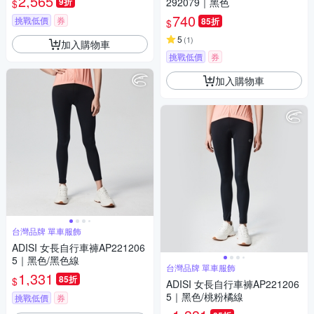
2,565
9折
292079｜黑色
$
740
挑戰低價
券
85折
$
5
(
1
)
加入購物車
挑戰低價
券
加入購物車
台灣品牌 單車服飾
ADISI 女長自行車褲AP221206
5｜黑色/黑色線
台灣品牌 單車服飾
1,331
85折
$
ADISI 女長自行車褲AP221206
5｜黑色/桃粉橘線
挑戰低價
券