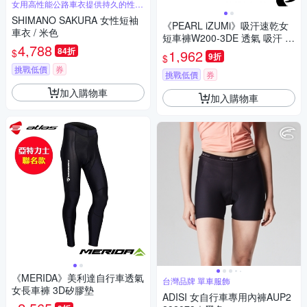
女用高性能公路車衣提供持久的性能
與舒適性
SHIMANO SAKURA 女性短袖
《PEARL iZUMi》吸汗速乾女
車衣 / 米色
短車褲W200-3DE 透氣 吸汗 日
4,788
本製 女車褲/單車/飛輪課/運動/
84折
$
1,962
9折
$
入門款
挑戰低價
券
挑戰低價
券
加入購物車
加入購物車
《MERIDA》美利達自行車透氣
台灣品牌 單車服飾
女長車褲 3D矽膠墊
ADISI 女自行車專用內褲AUP2