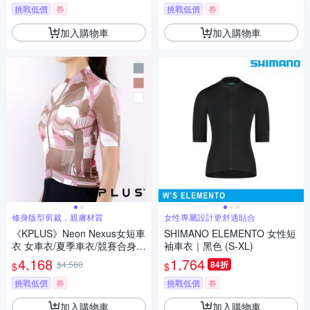
挑戰低價
券
挑戰低價
券
加入購物車
加入購物車
修身版型剪裁，親膚材質
女性專屬設計更舒適貼合
《KPLUS》Neon Nexus女短車
SHIMANO ELEMENTO 女性短
衣 女車衣/夏季車衣/競賽合身/
袖車衣｜黑色 (S-XL)
自行車/運動/車服
4,168
1,764
$4,580
84折
$
$
挑戰低價
券
挑戰低價
券
加入購物車
加入購物車