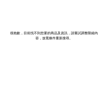
很抱歉，目前找不到您要的商品及資訊，請嘗試調整限縮內
容，放寬條件重新搜尋。