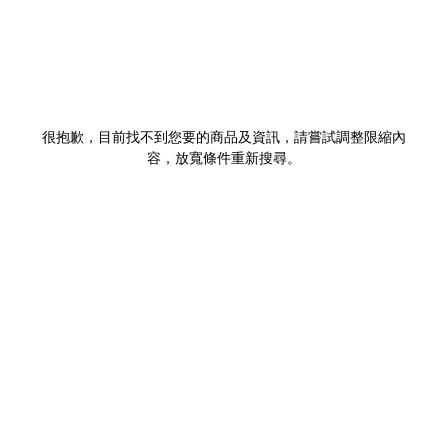
很抱歉，目前找不到您要的商品及資訊，請嘗試調整限縮內
容，放寬條件重新搜尋。