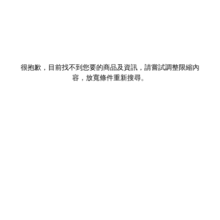
很抱歉，目前找不到您要的商品及資訊，請嘗試調整限縮內
容，放寬條件重新搜尋。