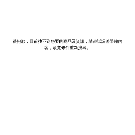
很抱歉，目前找不到您要的商品及資訊，請嘗試調整限縮內
容，放寬條件重新搜尋。